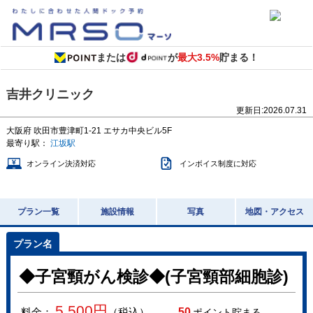
または
が
最大3.5%
貯まる！
吉井クリニック
更新日:
2026.07.31
大阪府
吹田市豊津町1-21
エサカ中央ビル5F
最寄り駅：
江坂駅
オンライン決済対応
インボイス制度に対応
プラン一覧
施設情報
写真
地図・アクセス
◆子宮頸がん検診◆(子宮頸部細胞診)
5,500
円
料金：
（税込）
50
ポイント貯まる