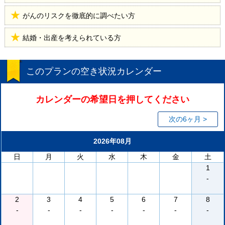
がんのリスクを徹底的に調べたい方
結婚・出産を考えられている方
このプランの空き状況カレンダー
カレンダーの希望日を押してください
次の6ヶ月 >
2026年08月
日
月
火
水
木
金
土
1
-
2
3
4
5
6
7
8
-
-
-
-
-
-
-