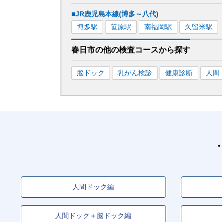
■JR鹿児島本線(博多～八代)
博多
駅
笹原
駅
南福岡
駅
久留米
駅
春日市
の
他の
検査コースから探す
脳ドック
乳がん検診
健康診断
人間
人間ドック編
人間ドック＋脳ドック編