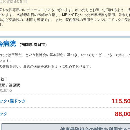
区渡辺通3-5-11
室や女性専用のレディースエリアもございます。ゆったりとお過ごし頂けるよう、
ています。 各診療科目の医師が在籍し、MRIやCTといった医療機器を活用。外来も
診など受診後のご利用も可能です。 また、院内併設の専用ラウンジにてドックご受
す。
会病院
（福岡県 春日市）
命だけは平等だ』という徳洲会の基本理念に基づき、いつでも・どこでも・だれにで
います。
の健康を願い、最善の医療を施せるように努めております。
・祝日
岡駅 / 笹原駅
北4-5
115,5
ドック+脳ドック
88,0
ドック
健康保険組合の補助を利用する