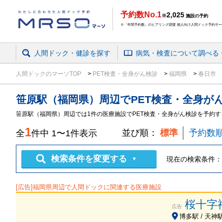
予約数No.1
2,025
※
施設の予約
※「年間予約数」のヒアリング調査 個人向け人間ドック予約サービ
人間ドック・健診を探す
病気・検査
について
調べる
人間ドックのマーソTOP
PET検査・全身がん検診
福岡県
春日市
笹原駅（福岡県）周辺
で
PET検査・全身が
笹原駅（福岡県）周辺では1件の医療施設でPET検査・全身がん検診を予約
1
並び順：
標準
予約数
全
件中
1
〜
1
件表示
検索条件を変更する
現在の検索条件：
▼
[広告]
福岡県
周辺で人間ドックに関連する医療施設
桜十字
広告
博多駅 / 天神駅