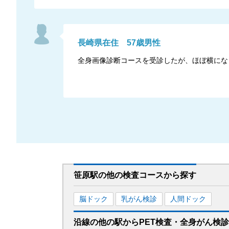
長崎県
在住
57
歳
男性
全身画像診断コースを受診したが、ほぼ横にな
笹原駅
の
他の
検査コースから探す
脳ドック
乳がん検診
人間ドック
沿線の他の駅から
PET検査・全身がん検