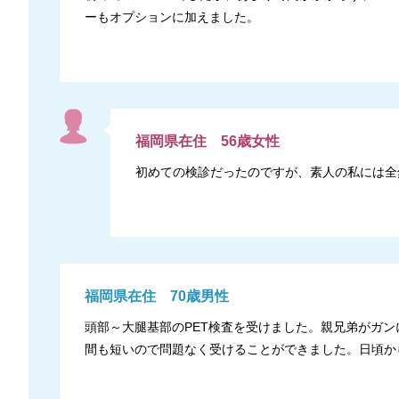
ーもオプションに加えました。
福岡県
在住
56
歳
女性
初めての検診だったのですが、素人の私には全
福岡県
在住
70
歳
男性
頭部～大腿基部のPET検査を受けました。親兄弟がガ
間も短いので問題なく受けることができました。日頃か