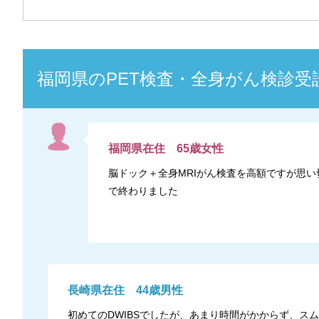
福岡県
の
PET検査・全身がん検診
受
福岡県
在住
65
歳
女性
脳ドック＋全身MRIがん検査を高額ですが思
で終わりました
長崎県
在住
44
歳
男性
初めてのDWIBSでしたが、あまり時間がかからず、