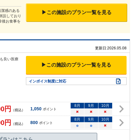
清潔感のある
▶この施設のプラン一覧を見る
併設しており
診後お食事を
更新日:
2026.05.08
も良い医療
▶この施設のプラン一覧を見る
インボイス制度に対応
8
月
9
月
10
月
00
円
1,050
ポイント
（税込）
×
×
×
8
月
9
月
10
月
00
円
800
ポイント
（税込）
○
○
×
プランはこちら