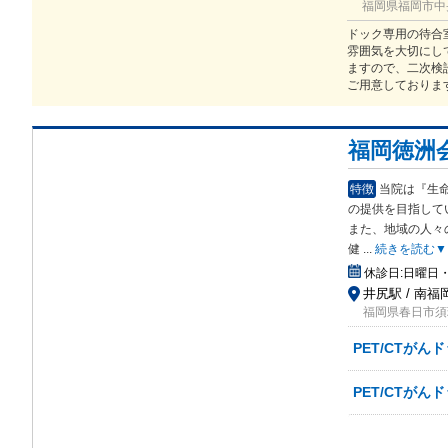
福岡県福岡市中央
ドック専用の待合
雰囲気を大切にし
ますので、二次検
ご用意しておりま
福岡徳洲
特徴
当院は『生
の提
供を目指して
また、地域の人々
健
...
続きを読む▼
休診日:
日曜日
井尻駅 / 南福
福岡県春日市須玖
PET/CTがん
PET/CTがん