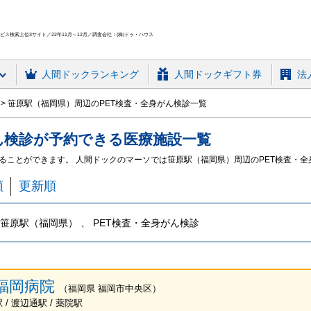
ス検索上位3サイト／22年11月～12月／調査会社：(株)ドゥ・ハウス
人間ドック
ランキング
人間ドックギフト券
法
笹原駅（福岡県）周辺のPET検査・全身がん検診一覧
ん検診
が予約できる
医療施設
一覧
することができます。 人間ドックのマーソでは笹原駅（福岡県）周辺のPET検査・
順
更新順
笹原駅（福岡県） 、 PET検査・全身がん検診
福岡病院
（
福岡県
福岡市中央区
）
 / 渡辺通駅 / 薬院駅