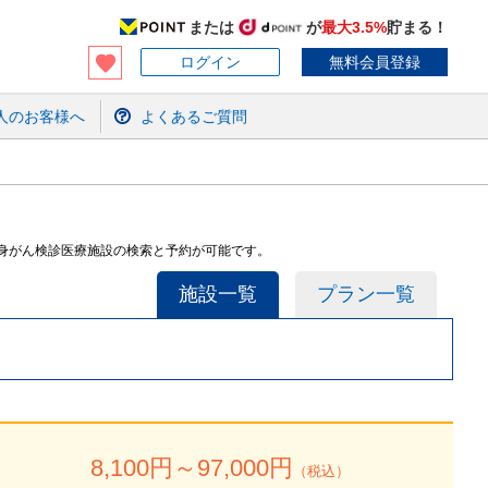
または
が
最大3.5%
貯まる！
ログイン
無料会員登録
人のお客様へ
よくあるご質問
全身がん検診医療施設の検索と予約が可能です。
施設一覧
プラン一覧
8,100
円～
97,000
円
（税込）