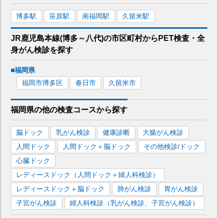
博多
駅
笹原
駅
南福岡
駅
久留米
駅
JR鹿児島本線(博多～八代)
の市区町村から
PET検査・全
身がん検診を
探す
■
福岡県
福岡市博多区
春日市
久留米市
福岡県
の
他の
検査コースから探す
脳ドック
乳がん検診
健康診断
大腸がん検診
人間ドック
人間ドック＋脳ドック
その他検診/ドック
心臓ドック
レディースドック（人間ドック＋婦人科検診）
レディースドック＋脳ドック
肺がん検診
胃がん検診
子宮がん検診
婦人科検診（乳がん検診、子宮がん検診）