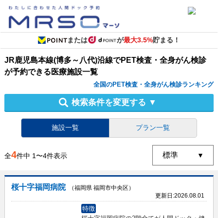
または
が
最大3.5%
貯まる！
JR鹿児島本線(博多～八代)沿線
で
PET検査・全身がん検診
が予約できる
医療施設
一覧
全国のPET検査・全身がん検診ランキング
検索条件を変更する
▼
施設一覧
プラン一覧
4
全
件中
1
〜
4
件表示
桜十字福岡病院
（福岡県 福岡市中央区）
更新日:
2026.08.01
特徴