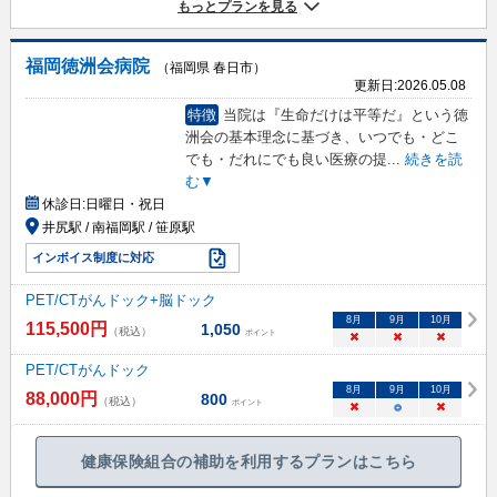
もっとプランを見る
福岡徳洲会病院
（福岡県 春日市）
更新日:
2026.05.08
特徴
当院は『生命だけは平等だ』という徳
洲会の基本理念に基づき、いつでも・どこ
でも・だれにでも良い医療の提
...
続きを読
む▼
休診日:
日曜日・祝日
井尻駅 / 南福岡駅 / 笹原駅
インボイス制度に対応
PET/CTがんドック+脳ドック
8
月
9
月
10
月
115,500
円
1,050
（税込）
ポイント
×
×
×
PET/CTがんドック
8
月
9
月
10
月
88,000
円
800
（税込）
ポイント
×
○
×
健康保険組合の補助を利用するプランはこちら