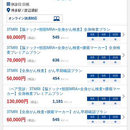
休診日:
日祝
博多駅 / 渡辺通駅
オンライン決済対応
3TMRI【脳ドック+頸部MRA+全身がん検査】全身検査プラン
8
月
9
月
10
月
60,000
円
545
（税込）
ポイント
○
○
○
3TMRI【脳ドック+頸部MRA+全身がん検査+腫瘍マーカー】全身検
査プレミアムプラン
8
月
9
月
10
月
70,000
円
636
（税込）
ポイント
○
○
○
3TMRI【全身がん検査】がん早期確認プラン
8
月
9
月
10
月
50,000
円
454
（税込）
ポイント
○
○
○
〈ペア受診〉3TMRI【脳ドック+頸部MRA+全身がん検査+腫瘍マー
カー】全身検査プレミアムプラン
8
月
9
月
10
月
130,000
円
1,181
（税込）
ポイント
○
○
○
3TMRI【全身がん検査+腫瘍マーカー】がん早期確認プラン
8
月
9
月
10
月
60,000
円
545
（税込）
ポイント
○
○
○