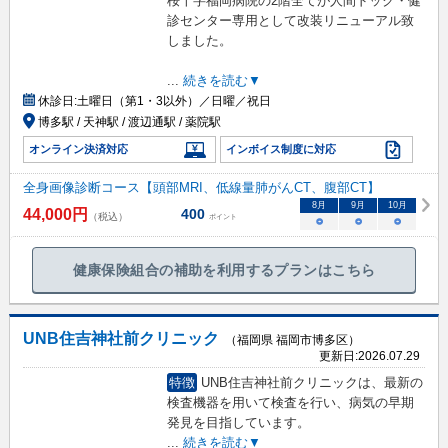
桜十字福岡病院の2階全てが人間ドック・健
診センター専用として改装リニューアル致
しました。
...
続きを読む▼
休診日:
土曜日（第1・3以外）／日曜／祝日
博多駅 / 天神駅 / 渡辺通駅 / 薬院駅
オンライン決済対応
インボイス制度に対応
全身画像診断コース【頭部MRI、低線量肺がんCT、腹部CT】
8
月
9
月
10
月
44,000
円
400
（税込）
ポイント
○
○
○
健康保険組合の補助を利用するプランはこちら
UNB住吉神社前クリニック
（福岡県 福岡市博多区）
更新日:
2026.07.29
特徴
UNB住吉神社前クリニックは、最新の
検査機器を用いて検査を行い、病気の早期
発見を目指しています。
...
続きを読む▼