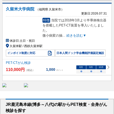
久留米大学病院
（福岡県 久留米市）
更新日:
2026.07.31
特徴
当院では2018年3月より半導体検出器
を搭載したPET-CT装置を導入いたしまし
た。
微小病変の抽
...
続きを読む▼
休診日:
土日・祝日
久留米駅 / 西鉄久留米駅
インボイス制度に対応
日本人間ドック学会機能評価認定施設
PET-CTがん検診
8
月
9
月
10
月
110,000
円
1,000
（税込）
ポイント
○
○
○
JR鹿児島本線(博多～八代)
の駅から
PET検査・全身がん
検診を
探す