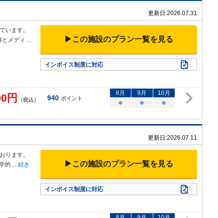
更新日:
2026.07.31
ています。
▶この施設のプラン一覧を見る
師とメディ
...
インボイス制度に対応
8
月
9
月
10
月
00
円
940
ポイント
（税込）
○
○
○
更新日:
2026.07.11
おります。
▶この施設のプラン一覧を見る
科学的
...
続き
インボイス制度に対応
8
月
9
月
10
月