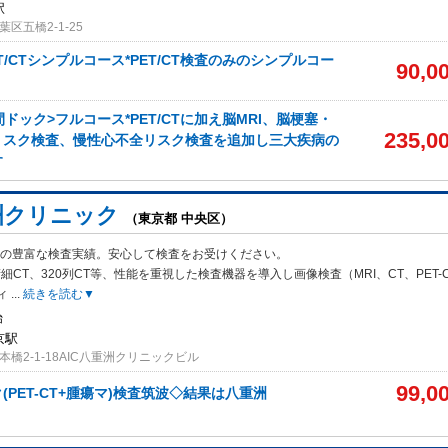
駅
区五橋2-1-25
T/CTシンプルコース*PET/CT検査のみのシンプルコー
90,0
ドック>フルコース*PET/CTに加え脳MRI、脳梗塞・
235,0
リスク検査、慢性心不全リスク検査を追加し三大疾病の
す
洲クリニック
（東京都 中央区）
万件の豊富な検査実績。安心して検査をお受けください。
細CT、320
列CT等、性能を重視した検査機器を導入し画像検査（MRI、CT、PET-
ィ
...
続きを読む▼
始
京駅
橋2-1-18AIC八重洲クリニックビル
99,0
(PET-CT+腫瘍マ)検査筑波◇結果は八重洲