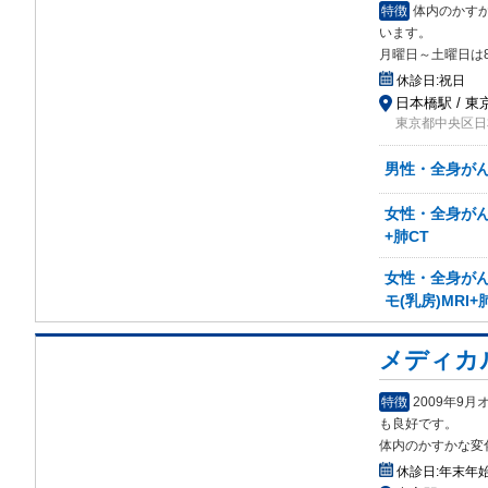
特徴
体内のかすか
います。
月曜日～土曜日は
休診日:
祝日
日本橋駅 / 東
東京都中央区日本
男性・全身がん検
女性・全身がん検
+肺CT
女性・全身がん検
モ(乳房)MRI+
メディカ
特徴
2009年9
も良好です。
体内のかすかな変化
休診日:
年末年