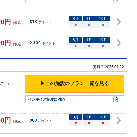
8
月
9
月
10
月
00
円
818
ポイント
（税込）
○
○
○
8
月
9
月
10
月
00
円
2,136
ポイント
（税込）
○
○
○
更新日:
2026.07.22
▶この施設のプラン一覧を見る
CT、エコ
インボイス制度に対応
8
月
9
月
10
月
00
円
900
ポイント
（税込）
×
×
×