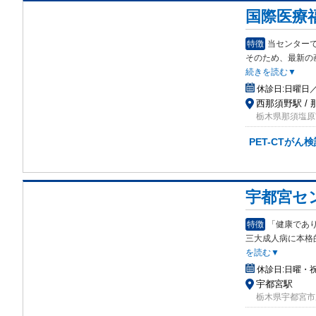
国際医療
特徴
当センター
そのため、最新の
続きを読む▼
休診日:
日曜日
西那須野駅 /
栃木県那須塩原市
PET-CTがん
宇都宮セ
特徴
「健康であ
三大
成人病に本格
を読む▼
休診日:
日曜・
宇都宮駅
栃木県宇都宮市屋