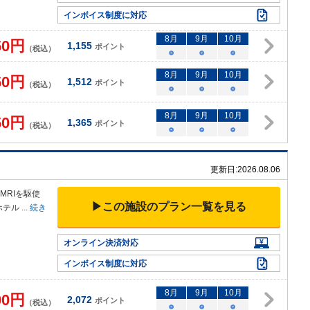
インボイス制度に対応
8
月
9
月
10
月
50
円
1,155
ポイント
（税込）
○
○
○
8
月
9
月
10
月
50
円
1,512
ポイント
（税込）
○
○
○
8
月
9
月
10
月
50
円
1,365
ポイント
（税込）
○
○
○
更新日:
2026.08.06
MRIを
駆使
▶この施設のプラン一覧を見る
ホテル
...
続き
オンライン決済対応
インボイス制度に対応
8
月
9
月
10
月
00
円
2,072
ポイント
（税込）
○
○
○