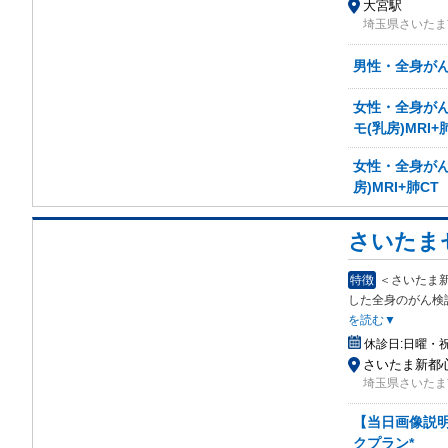
大宮駅
埼玉県さいたま
男性・全身がん検
女性・全身がん検
モ(乳房)MRI+
女性・全身がん検
房)MRI+肺CT
さいたま
特徴
＜さいたま新
した全身のがん検
を読む▼
休診日:
日曜・
さいたま新都心
埼玉県さいたま
【当日画像説明
クプラン*