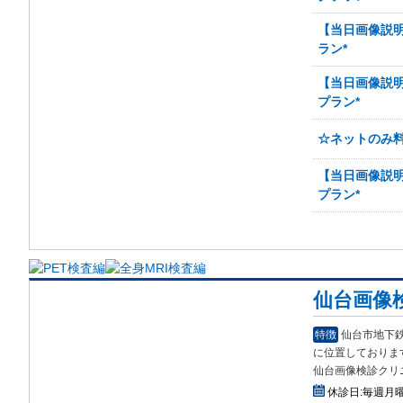
【当日画像説明
ラン*
【当日画像説明
プラン*
☆ネットのみ料
【当日画像説明
プラン*
仙台画像
特徴
仙台市地下
に位置しておりま
仙台画像検診クリ
休診日:
毎週月