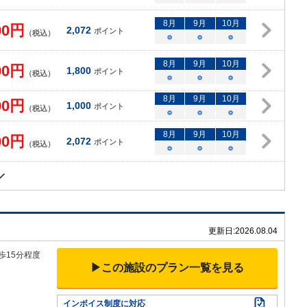
8
月
9
月
10
月
00
円
2,072
ポイント
（税込）
○
○
○
8
月
9
月
10
月
00
円
1,800
ポイント
（税込）
○
○
○
8
月
9
月
10
月
00
円
1,000
ポイント
（税込）
○
○
○
8
月
9
月
10
月
00
円
2,072
ポイント
（税込）
○
○
○
更新日:
2026.08.04
歩15分程度
▶この施設のプラン一覧を見る
インボイス制度に対応