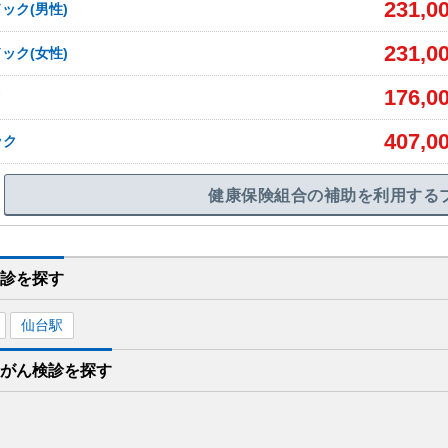
231,0
ック(男性)
231,0
ック(女性)
176,0
ク
407,0
ック
健康保険組合の補助を利用する
検診を
探す
仙台
駅
身がん検診を
探す