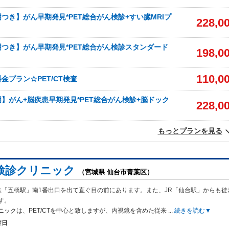
つき】がん早期発見*PET総合がん検診+すい臓MRIプ
228,0
つき】がん早期発見*PET総合がん検診スタンダード
198,0
110,0
金プラン☆PET/CT検査
】がん+脳疾患早期発見*PET総合がん検診+脳ドック
228,0
もっとプランを見る
検診クリニック
（宮城県 仙台市青葉区）
鉄「五橋駅」南1番出口を出て直ぐ目の前にあります。また、JR「仙台駅」からも徒
す。
ニックは、PET/CTを中心と致しますが、内視鏡を含めた従来
...
続きを読む▼
曜日