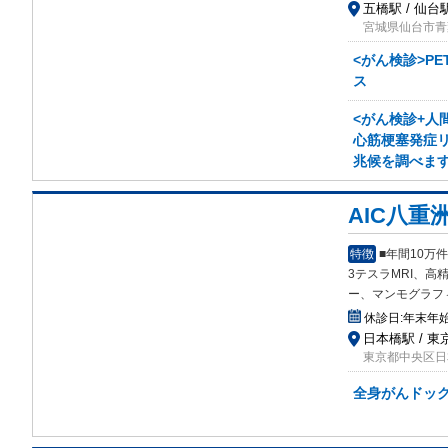
五橋駅 / 仙台
宮城県仙台市青葉
<がん検診>PE
ス
<がん検診+人間
心筋梗塞発症
兆候を調べま
AIC八重
特徴
■年間10
3テスラMRI、高精
ー、マンモグラフ
休診日:
年末年
日本橋駅 / 東
東京都中央区日本
全身がんドック