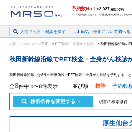
予約数No.1
2,027
※
施設の予約
※「年間予約数」のヒアリング調査 個人向け人間ドック予約サービ
人間ドック・健診を探す
病気・検査
について
調べる
人間ドックのマーソTOP
PET検査・全身がん検診
秋田新幹線沿線のP
秋田新幹線沿線
で
PET検査・全身がん検診
秋田新幹線沿線では8件の医療施設でPET検査・全身がん検診を予約すること
8
並び順：
標準
予約数
全
件中
1
〜
8
件表示
検索条件を変更する
現在の検索条件：
▼
厚生仙台