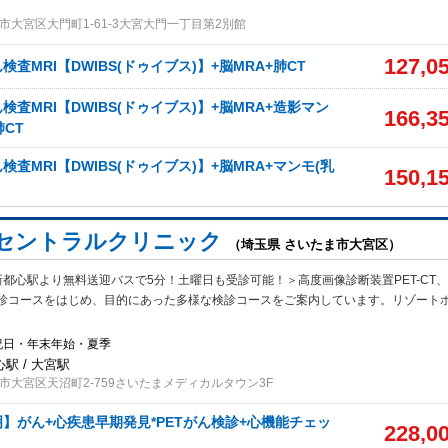
市大宮区大門町1-61-3大宮大門一丁目第2別館
127,0
査MRI【DWIBS(ドゥイブス)】+脳MRA+肺CT
査MRI【DWIBS(ドゥイブス)】+脳MRA+造影マン
166,3
肺CT
査MRI【DWIBS(ドゥイブス)】+脳MRA+マンモ(乳
150,1
セントラルクリニック
（埼玉県 さいたま市大宮区）
都心駅より無料送迎バスで5分！土曜日も受診可能！＞高度画像診断装置PET-CT、
診コースをはじめ、目的にあった多様な検診コースをご案内しています。リゾート
祝日・年末年始・夏季
駅 / 大宮駅
市大宮区天沼町2-759さいたまメディカルタウン3F
】がん+心疾患早期発見*PETがん検診+心機能チェッ
228,0