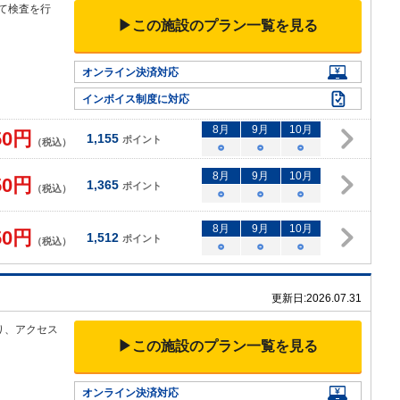
て検
査を行
▶この施設のプラン一覧を見る
▼
オンライン決済対応
インボイス制度に対応
8
月
9
月
10
月
50
円
1,155
ポイント
（税込）
○
○
○
8
月
9
月
10
月
50
円
1,365
ポイント
（税込）
○
○
○
8
月
9
月
10
月
50
円
1,512
ポイント
（税込）
○
○
○
更新日:
2026.07.31
り、アクセ
ス
▶この施設のプラン一覧を見る
オンライン決済対応