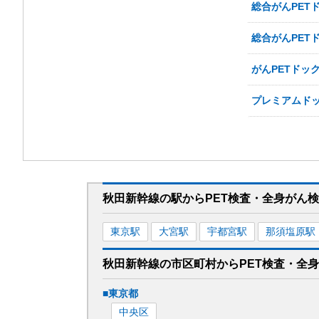
総合がんPETド
総合がんPETド
がんPETドッ
プレミアムド
秋田新幹線
の駅から
PET検査・全身がん
東京
駅
大宮
駅
宇都宮
駅
那須塩原
駅
秋田新幹線
の市区町村から
PET検査・全
■
東京都
中央区