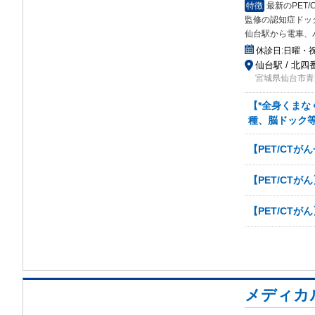
特徴
最新のPET
監修の認知症ドッ
仙台駅から電車、
休診日:
日曜・
仙台駅 / 北四
宮城県仙台市青葉
【*全身くまな
種、脳ドック等
【PET/CT
【PET/CT
【PET/CTが
メディカ