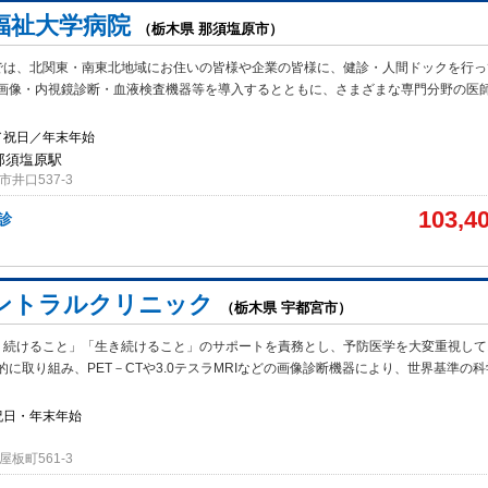
福祉大学病院
（栃木県 那須塩原市）
では、北関東・南東北地域にお住いの皆様や企業の皆様に、健診・人間ドックを行っ
画像・内視鏡診断・血液検査機器等を導入するとともに、さまざまな専門分野の医
／祝日／年末年始
 那須塩原駅
井口537-3
103,4
検診
ントラルクリニック
（栃木県 宇都宮市）
り続けること」「生き続けること」のサポートを責務とし、予防医学を大変重視して
的に取り組み、PET－CTや3.0テスラMRIなどの画像診断機器により、世界基準の
祝日・年末年始
板町561-3