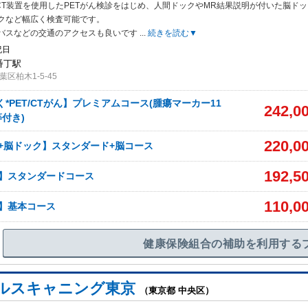
/CT装置を使用したPETがん検診をはじめ、人間ドックやMR結果説明が付いた脳ド
クなど幅広く検査可能です。
バスなどの交通のアクセスも良いです
...
続きを読む▼
祝日
番丁駅
区柏木1-5-45
く*PET/CTがん】プレミアムコース(腫瘍マーカー11
242,0
付き)
220,0
がん+脳ドック】スタンダード+脳コース
192,5
がん】スタンダードコース
110,0
ん】基本コース
健康保険組合の補助を利用する
ルスキャニング東京
（東京都 中央区）