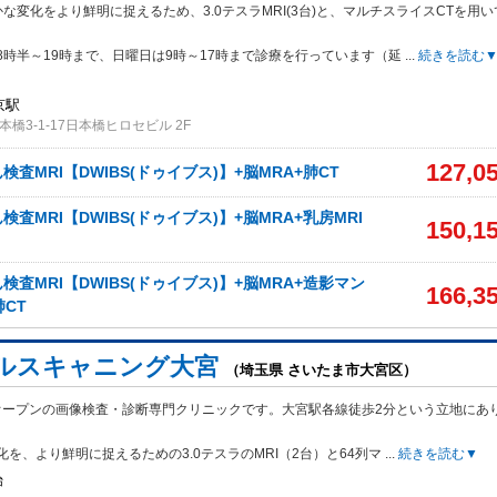
な変化をより鮮明に捉えるため、3.0テスラMRI(3台)と、マルチスライスCTを用い
8時半～19時まで、日曜日は9時～17時まで診療を行っています（延
...
続きを読む
京駅
橋3-1-17日本橋ヒロセビル 2F
127,0
査MRI【DWIBS(ドゥイブス)】+脳MRA+肺CT
査MRI【DWIBS(ドゥイブス)】+脳MRA+乳房MRI
150,1
査MRI【DWIBS(ドゥイブス)】+脳MRA+造影マン
166,3
肺CT
ルスキャニング大宮
（埼玉県 さいたま市大宮区）
月オープンの画像検査・診断専門クリニックです。大宮駅各線徒歩2分という立地にあ
を、より鮮明に捉えるための3.0テスラのMRI（2台）と64列マ
...
続きを読む▼
始