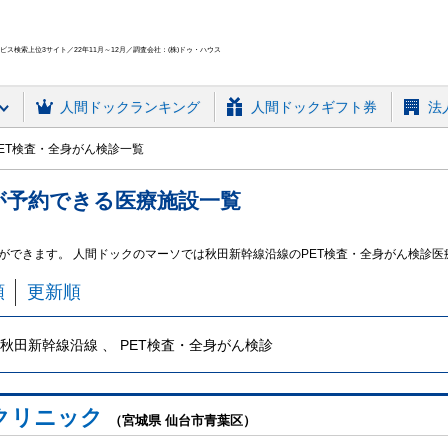
ス検索上位3サイト／22年11月～12月／調査会社：(株)ドゥ・ハウス
人間ドック
ランキング
人間ドックギフト券
法
ET検査・全身がん検診一覧
が予約できる
医療施設
一覧
ができます。 人間ドックのマーソでは秋田新幹線沿線のPET検査・全身がん検診
順
更新順
秋田新幹線沿線 、 PET検査・全身がん検診
クリニック
（宮城県 仙台市青葉区）