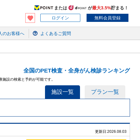
または
が
最大3.5%
貯まる！
ログイン
無料会員登録
人のお客様へ
よくあるご質問
全国のPET検査・全身がん検診ランキング
医療施設の検索と予約が可能です。
施設一覧
プラン一覧
更新日:
2026.08.03