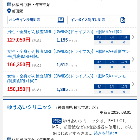
休診日:
祝日・年末年始
町田駅
オンライン決済対応
インボイス制度に対応
男性・全身がん検査MRI【DWIBS(ドゥイブス)】+脳MRA+肺CT
8
月
9
月
10
月
127,050
円
1,155
（税込）
ポイント
○
○
○
女性・全身がん検査MRI【DWIBS(ドゥイブス)】+脳MRA+造影マン
モ(乳房)MRI+肺CT
8
月
9
月
10
月
166,350
円
1,512
（税込）
ポイント
○
○
○
女性・全身がん検査MRI【DWIBS(ドゥイブス)】+脳MRA+マンモ
(乳房)MRI+肺CT
8
月
9
月
10
月
150,150
円
1,365
（税込）
ポイント
○
○
○
ゆうあいクリニック
（神奈川県 横浜市港北区）
更新日:
2026.08.01
特徴
ゆうあいクリニックは、PET / CT、
MRI、超音波などの検査機器を使用し、がん
をはじめとするさま
...
続きを読む▼
休診日:
不定休／年末年始