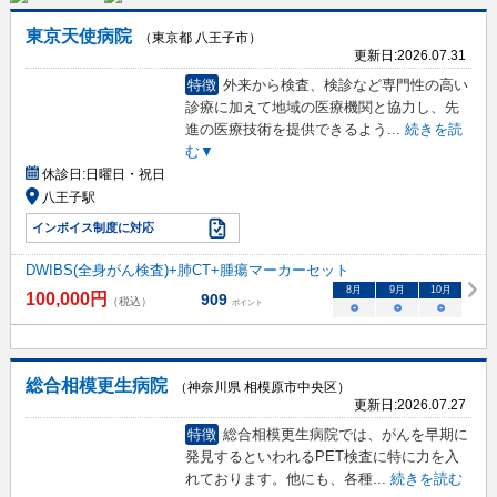
東京天使病院
（東京都 八王子市）
更新日:
2026.07.31
特徴
外来から検査、検診など専門性の高い
診療に加えて地域の医療機関と協力し、先
進の医療技術を提供できるよう
...
続きを読
む▼
休診日:
日曜日・祝日
八王子駅
インボイス制度に対応
DWIBS(全身がん検査)+肺CT+腫瘍マーカーセット
8
月
9
月
10
月
100,000
円
909
（税込）
ポイント
○
○
○
総合相模更生病院
（神奈川県 相模原市中央区）
更新日:
2026.07.27
特徴
総合相模更生病院では、がんを早期に
発見するといわれるPET検査に特に力を入
れております。他にも、各種
...
続きを読む