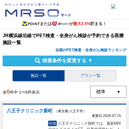
または
が
最大3.5%
貯まる！
JR横浜線沿線
で
PET検査・全身がん検診
が予約できる
医療
施設
一覧
全国のPET検査・全身がん検診ランキング
検索条件を変更する
▼
施設一覧
プラン一覧
6
全
件中
1
〜
6
件表示
八王子クリニック新町
（東京都 八王子市）
更新日:
2026.07.15
特徴
八王子クリニック新町では、最新MRI