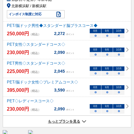
北新横浜駅 / 新横浜駅
インボイス制度に対応
PET/脳ドック男性◆スタンダード脳プラスコース◆
8
月
9
月
10
月
250,000
円
2,272
（税込）
ポイント
○
○
○
PET女性◇スタンダードコース◇
8
月
9
月
10
月
230,000
円
2,090
（税込）
ポイント
○
○
○
PET男性◇スタンダードコース◇
8
月
9
月
10
月
225,000
円
2,045
（税込）
ポイント
○
○
○
PET/脳ドック女性◇プレミアムコース◇
8
月
9
月
10
月
395,000
円
3,590
（税込）
ポイント
○
○
○
PET◇レディースコース◇
8
月
9
月
10
月
230,000
円
2,090
（税込）
ポイント
○
○
○
もっとプランを見る