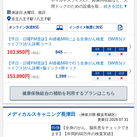
やマルチスライスCT、経鼻内視鏡など、人
間ドックのための設備を取
...
続きを読む▼
休診日:
火曜日、祝日
京王八王子駅 / 八王子駅
オンライン決済対応
インボイス制度に対応
【平日・日曜PM受診】AI搭載MRIによる全身がん検査 DWIBS(ド
ゥイブス)がん診断コース
8
月
9
月
10
月
103,950
円
945
（税込）
ポイント
○
○
×
【平日・日曜PM受診】AI搭載MRIで行う全身がん検査 DWIBS(ド
ゥイブス)がん診断+脳ドック+肺ドック
8
月
9
月
10
月
153,890
円
1,399
（税込）
ポイント
○
○
×
健康保険組合の補助を利用するプランはこちら
メディカルスキャニング長津田
（神奈川県 横浜市緑区）
更新日:
2026.07.31
特徴
【全身のがん、脳疾患をチェックでき
ます】【年間約60万件の検査実績】