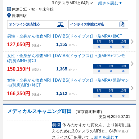
3.0テスラMRIと64列マ
...
続きを読む▼
休診日:
日・祝・年末年始
長津田駅
オンライン決済対応
インボイス制度に対応
男性・全身がん検査MRI【DWIBS(ドゥイブス)】+脳MRA+肺CT
8
月
9
月
10
月
127,050
円
1,155
（税込）
ポイント
○
○
○
女性・全身がん検査MRI【DWIBS(ドゥイブス)】+脳MRA+マンモ
(乳房)MRI+肺CT
8
月
9
月
10
月
150,150
円
1,365
（税込）
ポイント
○
○
○
女性・全身がん検査MRI【DWIBS(ドゥイブス)】+脳MRA+造影マン
モ(乳房)MRI+肺CT
8
月
9
月
10
月
166,350
円
1,512
（税込）
ポイント
○
○
○
メディカルスキャニング町田
（東京都 町田市）
更新日:
2026.07.31
特徴
体内のかすかな変化を、より鮮明に捉
えるために3.0テスラのMRIと、64列マルチ
スライスCTを用いて
...
続きを読む▼