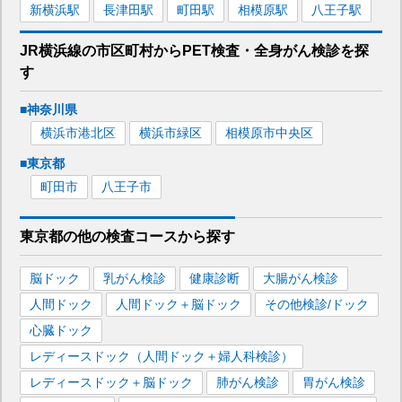
新横浜
駅
長津田
駅
町田
駅
相模原
駅
八王子
駅
JR横浜線
の市区町村から
PET検査・全身がん検診を
探
す
■
神奈川県
横浜市港北区
横浜市緑区
相模原市中央区
■
東京都
町田市
八王子市
東京都
の
他の
検査コースから探す
脳ドック
乳がん検診
健康診断
大腸がん検診
人間ドック
人間ドック＋脳ドック
その他検診/ドック
心臓ドック
レディースドック（人間ドック＋婦人科検診）
レディースドック＋脳ドック
肺がん検診
胃がん検診