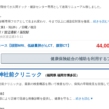
2階全てが人間ドック・健診センター専用として改装リニューアル致しました。
＞
診断専用フロアとして生まれ変わり、今まで以上に感染症対策を徹底
...
続きを読む
（第1・3以外）／日曜／祝日
 / 渡辺通駅 / 薬院駅
区渡辺通3-5-11
44,0
ース【頭部MRI、低線量肺がんCT、腹部CT】
健康保険組合の補助を利用する
吉神社前クリニック
（福岡県 福岡市博多区）
神社前クリニックは、最新の検査機器を用いて検査を行い、病気の早期発見を目指し
完備】
様により正確で迅速な画像診断を提供し、健康を守るこ
...
続きを読む▼