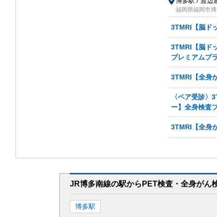
博多駅 / 渡辺
福岡県福岡市博多
3TMRI【脳
3TMRI【脳
プレミアムプ
3TMRI【全
〈ペア受診〉3
ー】全身検査
3TMRI【全
JR博多南線
の駅から
PET検査・全身がん
博多
駅