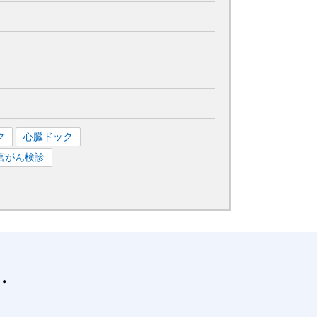
ク
心臓ドック
宮がん検診