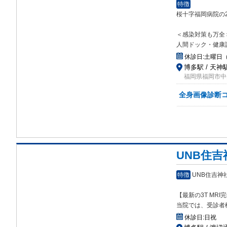
特徴
桜十字福岡病院の
＜感染対策も万全
人間ドック・健康
休診日:
土曜日
博多駅 / 天神駅
福岡県福岡市中央
全身画像診断コ
UNB住
特徴
UNB住吉
【最新の3T MRI
当院では、受診者
休診日:
日祝