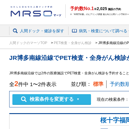
予約数No.1
2,025
※
施設の予約
※「年間予約数」のヒアリング調査 個人向け人間ドック予約サービ
人間ドック・健診を探す
病気・検査
について
調べる
人間ドックのマーソTOP
PET検査・全身がん検診
JR博多南線沿線の
JR博多南線沿線
で
PET検査・全身がん検診
JR博多南線沿線では2件の医療施設でPET検査・全身がん検診を予約するこ
2
並び順：
標準
予約数
全
件中
1
〜
2
件表示
検索条件を変更する
現在の検索条件：
▼
桜十字福