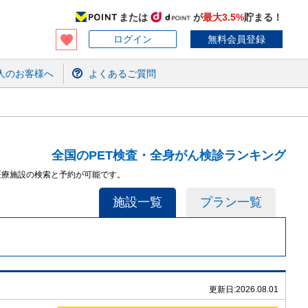
または
が
最大3.5%
貯まる！
ログイン
無料会員登録
人のお客様へ
よくあるご質問
全国のPET検査・全身がん検診ランキング
診医療施設の検索と予約が可能です。
施設一覧
プラン一覧
更新日:
2026.08.01