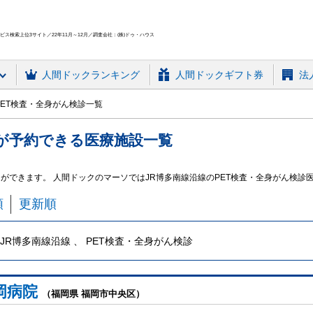
ス検索上位3サイト／22年11月～12月／調査会社：(株)ドゥ・ハウス
人間ドック
ランキング
人間ドックギフト券
法
PET検査・全身がん検診一覧
が予約できる
医療施設
一覧
とができます。 人間ドックのマーソではJR博多南線沿線のPET検査・全身がん検
順
更新順
JR博多南線沿線 、 PET検査・全身がん検診
岡病院
（福岡県 福岡市中央区）