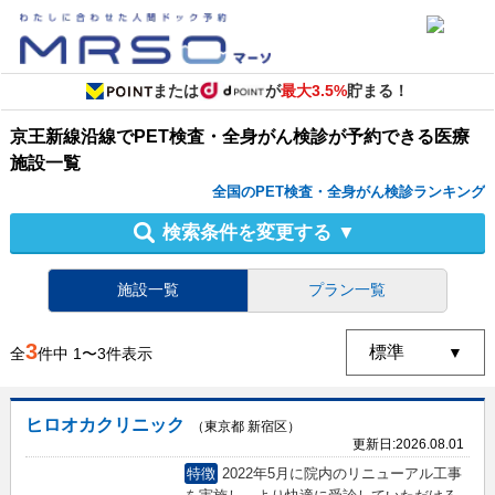
または
が
最大3.5%
貯まる！
京王新線沿線
で
PET検査・全身がん検診
が予約できる
医療
施設
一覧
全国のPET検査・全身がん検診ランキング
検索条件を変更する
▼
施設一覧
プラン一覧
3
全
件中
1
〜
3
件表示
ヒロオカクリニック
（東京都 新宿区）
更新日:
2026.08.01
特徴
2022年5月に院内のリニューアル工事