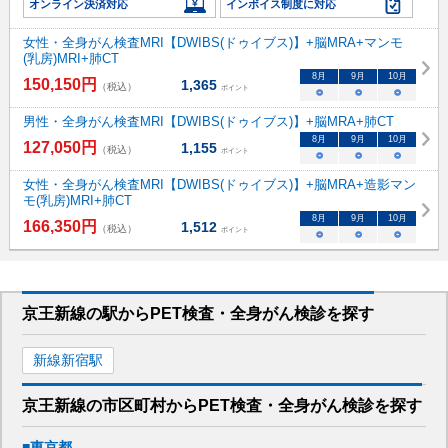
オンライン決済対応
インボイス制度に対応
女性・全身がん検査MRI【DWIBS(ドゥイブス)】+脳MRA+マンモ
(乳房)MRI+肺CT
8
月
9
月
10
月
150,150
円
1,365
（税込）
ポイント
○
○
○
男性・全身がん検査MRI【DWIBS(ドゥイブス)】+脳MRA+肺CT
8
月
9
月
10
月
127,050
円
1,155
（税込）
ポイント
○
○
○
女性・全身がん検査MRI【DWIBS(ドゥイブス)】+脳MRA+造影マン
モ(乳房)MRI+肺CT
8
月
9
月
10
月
166,350
円
1,512
（税込）
ポイント
○
○
○
京王新線
の駅から
PET検査・全身がん検診を
探す
新線新宿
駅
京王新線
の市区町村から
PET検査・全身がん検診を
探す
■
東京都