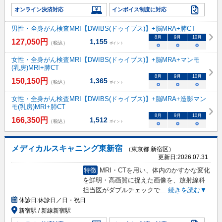
オンライン決済対応
インボイス制度に対応
男性・全身がん検査MRI【DWIBS(ドゥイブス)】+脳MRA+肺CT
8
月
9
月
10
月
127,050
円
1,155
（税込）
ポイント
○
○
○
女性・全身がん検査MRI【DWIBS(ドゥイブス)】+脳MRA+マンモ
(乳房)MRI+肺CT
8
月
9
月
10
月
150,150
円
1,365
（税込）
ポイント
○
○
○
女性・全身がん検査MRI【DWIBS(ドゥイブス)】+脳MRA+造影マン
モ(乳房)MRI+肺CT
8
月
9
月
10
月
166,350
円
1,512
（税込）
ポイント
○
○
○
メディカルスキャニング東新宿
（東京都 新宿区）
更新日:
2026.07.31
特徴
MRI・CTを用い、体内のかすかな変化
を鮮明・高画質に捉えた画像を、放射線科
担当医がダブルチェックで
...
続きを読む▼
休診日:
休診日／日・祝日
新宿駅 / 新線新宿駅