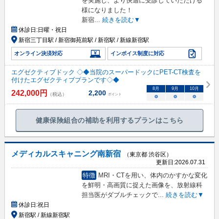
を実施し、より快適に受診していただける
様になりました！
新宿
...
続きを読む▼
休診日:
日曜・祝日
新宿三丁目駅 / 新宿御苑前駅 / 新宿駅 / 新線新宿駅
オンライン決済対応
インボイス制度に対応
エグゼクティブドック ◇◆当院のスーパードックにPET-CT検査を
付けたエグゼクティブプランです◇◆
8
月
9
月
10
月
242,000
円
2,200
（税込）
ポイント
○
○
○
健康保険組合の補助を利用するプランはこちら
メディカルスキャニング南新宿
（東京都 渋谷区）
更新日:
2026.07.31
特徴
MRI・CTを用い、体内のかすかな変化
を鮮明・高画質に捉えた画像を、放射線科
担当医がダブルチェックで
...
続きを読む▼
休診日:
祝日
新宿駅 / 新線新宿駅