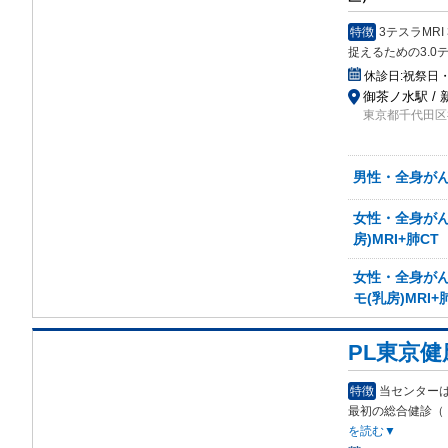
特徴
3テスラMR
捉えるための3.0
休診日:
祝祭日
御茶ノ水駅 /
東京都千代田区
男性・全身がん検
女性・全身がん検
房)MRI+肺CT
女性・全身がん検
モ(乳房)MRI+
PL東京
特徴
当センターは
最初の総合健診（
を読む▼