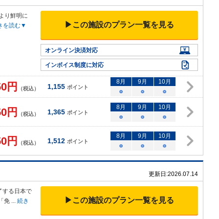
より鮮
明に
▶この施設のプラン一覧を見る
きを読む▼
オンライン決済対応
インボイス制度に対応
8
月
9
月
10
月
50
円
1,155
ポイント
（税込）
○
○
○
8
月
9
月
10
月
50
円
1,365
ポイント
（税込）
○
○
○
8
月
9
月
10
月
50
円
1,512
ポイント
（税込）
○
○
○
更新日:
2026.07.14
了する日本
で
▶この施設のプラン一覧を見る
「免
...
続き