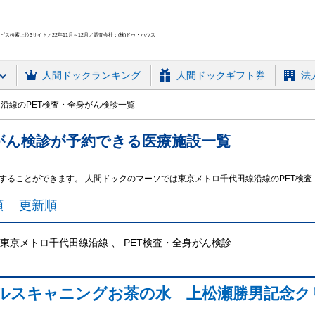
ス検索上位3サイト／22年11月～12月／調査会社：(株)ドゥ・ハウス
人間ドック
ランキング
人間ドックギフト券
法
沿線のPET検査・全身がん検診一覧
がん検診
が予約できる
医療施設
一覧
約することができます。 人間ドックのマーソでは東京メトロ千代田線沿線のPET検
順
更新順
東京メトロ千代田線沿線 、 PET検査・全身がん検診
ルスキャニングお茶の水 上松瀬勝男記念ク