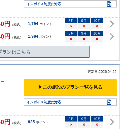
インボイス制度に対応
8
月
9
月
10
月
40
円
1,794
ポイント
（税込）
×
×
×
8
月
9
月
10
月
40
円
1,964
ポイント
（税込）
×
×
×
プランはこちら
更新日:
2026.04.25
ター。
▶この施設のプラン一覧を見る
）
インボイス制度に対応
8
月
9
月
10
月
50
円
925
ポイント
（税込）
×
×
×