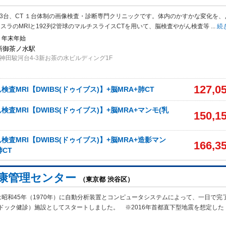
I 3台、CT １台体制の画像検査・診断専門クリニックです。体内のかすかな変化を、
テスラのMRIと192列2管球のマルチスライスCTを用いて、脳検査やがん検査等
...
続
・年末年始
 新御茶ノ水駅
神田駿河台4-3新お茶の水ビルディング1F
127,0
査MRI【DWIBS(ドゥイブス)】+脳MRA+肺CT
査MRI【DWIBS(ドゥイブス)】+脳MRA+マンモ(乳
150,1
査MRI【DWIBS(ドゥイブス)】+脳MRA+造影マン
166,3
肺CT
健康管理センター
（東京都 渋谷区）
昭和45年（1970年）に自動分析装置とコンピュータシステムによって、一日で完
ドック健診）施設としてスタートしました。 ※2016年首都直下型地震を想定した