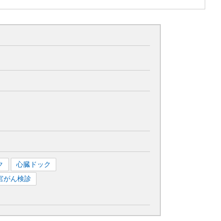
ク
心臓ドック
宮がん検診