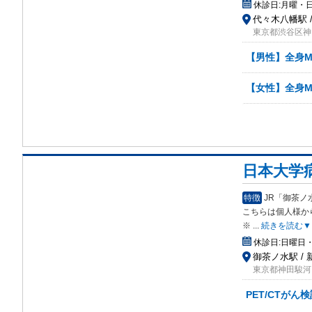
休診日:
月曜・
代々木八幡駅 /
東京都渋谷区神山
【男性】全身M
【女性】全身M
日本大学
特徴
JR「御茶ノ
こちらは個人様か
※
...
続きを読む▼
休診日:
日曜日・
御茶ノ水駅 / 
東京都神田駿河
PET/CTがん