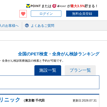
または
が
最大3.5%
貯まる！
ログイン
無料会員登録
人のお客様へ
よくあるご質問
全国のPET検査・全身がん検診ランキング
査・全身がん検診医療施設の検索と予約が可能です。
施設一覧
プラン一覧
リニック
（東京都 千代田
更新日:
2026.07.31