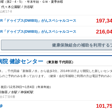
日曜（第2・4・5）・年末年始・ＧＷ・夏季休暇
 代々木公園駅 / 渋谷駅
町17-8
197,3
R「ドゥイブス(DWIBS)」がんスペシャルコース
216,0
R「ドゥイブス(DWIBS)」がんスペシャルコース
健康保険組合の補助を利用する
病院 健診センター
（東京都 千代田区）
水」，千代田線「新御茶ノ水」から徒歩3分。2014年10月より開院した新しいセン
らのご予約のみを承っております。（健保・会社等補助ご利用の方は電話予約のみ
祝日 / 12月29日〜1月4日（年末年始）
新御茶ノ水駅 / 神保町駅
台1丁目6番
101,7
検診