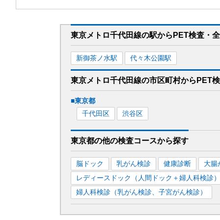
東京メトロ千代田線
の駅から
PET検査・
新御茶ノ水
駅
代々木公園
駅
東京メトロ千代田線
の市区町村から
PET
■
東京都
千代田区
渋谷区
東京都
の
他の
検査コースから探す
脳ドック
乳がん検診
健康診断
大腸
レディースドック（人間ドック＋婦人科検診
婦人科検診（乳がん検診、子宮がん検診）