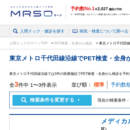
予約数No.1
2,027
※
施設の予約
※「年間予約数」のヒアリング調査 個人向け人間ドック予約サービ
人間ドック・健診を探す
病気・検査
について
調べる
人間ドックのマーソTOP
PET検査・全身がん検診
東京メトロ千代田線
東京メトロ千代田線沿線
で
PET検査・全身
東京メトロ千代田線沿線では3件の医療施設でPET検査・全身がん検診を予
3
並び順：
標準
予約数
全
件中
1
〜
3
件表示
検索条件を変更する
現在の検索条件：
▼
メディカ
区）