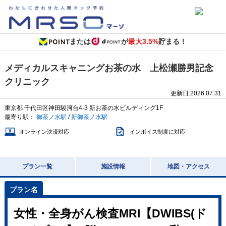
または
が
最大3.5%
貯まる！
メディカルスキャニングお茶の水 上松瀬勝男記念
クリニック
更新日:
2026.07.31
東京都
千代田区神田駿河台4-3
新お茶の水ビルディング1F
最寄り駅：
御茶ノ水駅
/
新御茶ノ水駅
オンライン決済対応
インボイス制度に対応
プラン一覧
施設情報
地図・アクセス
女性・全身がん検査MRI【DWIBS(ド