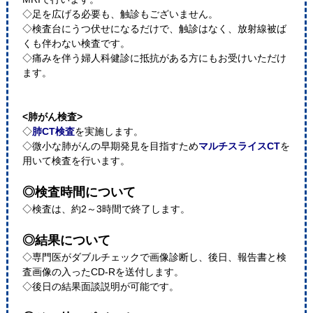
◇足を広げる必要も、触診もございません。
◇検査台にうつ伏せになるだけで、触診はなく、放射線被ば
くも伴わない検査です。
◇痛みを伴う婦人科健診に抵抗がある方にもお受けいただけ
ます。
<肺がん検査>
◇
肺CT検査
を実施します。
◇微小な肺がんの早期発見を目指すため
マルチスライスCT
を
用いて検査を行います。
◎検査時間について
◇検査は、約2～3時間で終了します。
◎結果について
◇専門医がダブルチェックで画像診断し、後日、報告書と検
査画像の入ったCD-Rを送付します。
◇後日の結果面談説明が可能です。