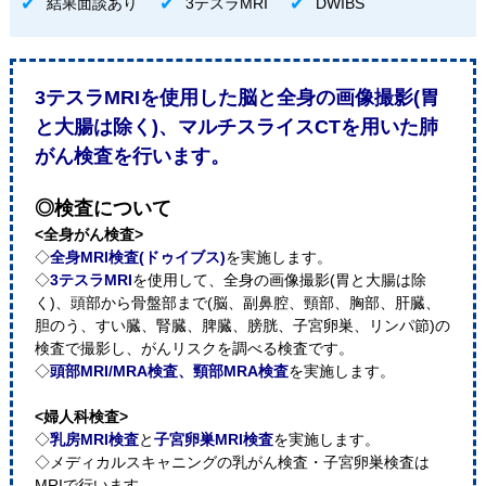
結果面談あり
3テスラMRI
DWIBS
3テスラMRIを使用した脳と全身の画像撮影(胃
と大腸は除く)、マルチスライスCTを用いた肺
がん検査を行います。
◎検査について
<全身がん検査>
◇
全身MRI検査(ドゥイブス)
を実施します。
◇
3テスラMRI
を使用して、全身の画像撮影(胃と大腸は除
く)、頭部から骨盤部まで(脳、副鼻腔、頸部、胸部、肝臓、
胆のう、すい臓、腎臓、脾臓、膀胱、子宮卵巣、リンパ節)の
検査で撮影し、がんリスクを調べる検査です。
◇
頭部MRI/MRA検査、頸部MRA検査
を実施します。
<婦人科検査>
◇
乳房MRI検査
と
子宮卵巣MRI検査
を実施します。
◇メディカルスキャニングの乳がん検査・子宮卵巣検査は
MRIで行います。