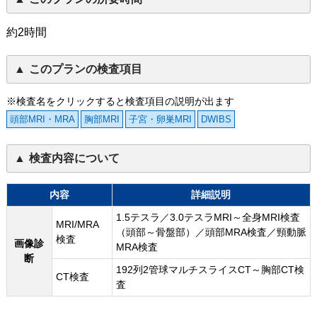
約2時間
このプランの検査項目
※検査名をクリックすると検査項目の説明が出ます
頭部MRI・MRA
胸部MRI
子宮・卵巣MRI
DWIBS
検査内容について
内容
詳細説明
1.5テスラ／3.0テスラMRI～全身MRI検査
MRI/MRA
（頭部～骨盤部）／頭部MRA検査／頸動脈
検査
画像診
MRA検査
断
192列2管球マルチスライスCT～胸部CT検
CT検査
査