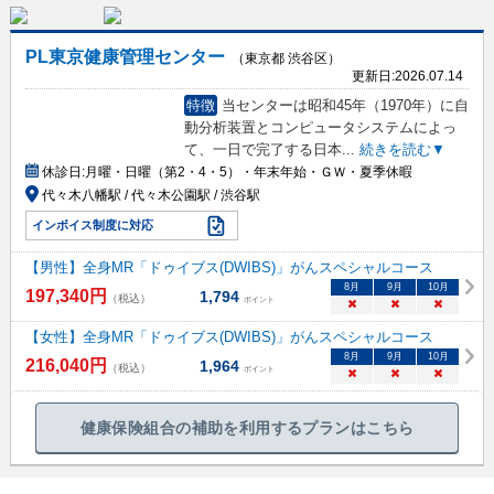
PL東京健康管理センター
（東京都 渋谷区）
更新日:
2026.07.14
特徴
当センターは昭和45年（1970年）に自
動分析装置とコンピュータシステムによっ
て、一日で完了する日本
...
続きを読む▼
休診日:
月曜・日曜（第2・4・5）・年末年始・ＧＷ・夏季休暇
代々木八幡駅 / 代々木公園駅 / 渋谷駅
インボイス制度に対応
【男性】全身MR「ドゥイブス(DWIBS)」がんスペシャルコース
8
月
9
月
10
月
197,340
円
1,794
（税込）
ポイント
×
×
×
【女性】全身MR「ドゥイブス(DWIBS)」がんスペシャルコース
8
月
9
月
10
月
216,040
円
1,964
（税込）
ポイント
×
×
×
健康保険組合の補助を利用するプランはこちら