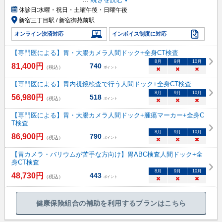
休診日:
水曜・祝日・土曜午後・日曜午後
新宿三丁目駅 / 新宿御苑前駅
オンライン決済対応
インボイス制度に対応
【専門医による】胃・大腸カメラ人間ドック+全身CT検査
8
月
9
月
10
月
81,400
円
740
（税込）
ポイント
×
×
×
【専門医による】胃内視鏡検査で行う人間ドック+全身CT検査
8
月
9
月
10
月
56,980
円
518
（税込）
ポイント
×
×
×
【専門医による】胃・大腸カメラ人間ドック+腫瘍マーカー+全身C
T検査
8
月
9
月
10
月
86,900
円
790
（税込）
ポイント
×
×
×
【胃カメラ・バリウムが苦手な方向け】胃ABC検査人間ドック+全
身CT検査
8
月
9
月
10
月
48,730
円
443
（税込）
ポイント
×
×
×
健康保険組合の補助を利用するプランはこちら