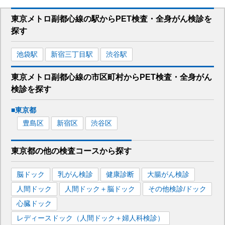
東京メトロ副都心線
の駅から
PET検査・全身がん検診を
探す
池袋
駅
新宿三丁目
駅
渋谷
駅
東京メトロ副都心線
の市区町村から
PET検査・全身がん
検診を
探す
■
東京都
豊島区
新宿区
渋谷区
東京都
の
他の
検査コースから探す
脳ドック
乳がん検診
健康診断
大腸がん検診
人間ドック
人間ドック＋脳ドック
その他検診/ドック
心臓ドック
レディースドック（人間ドック＋婦人科検診）