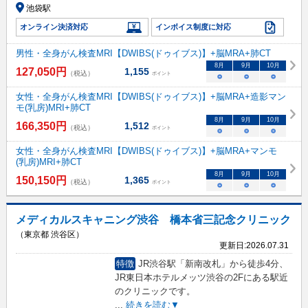
池袋駅
オンライン決済対応
インボイス制度に対応
男性・全身がん検査MRI【DWIBS(ドゥイブス)】+脳MRA+肺CT
8
月
9
月
10
月
127,050
円
1,155
（税込）
ポイント
○
○
○
女性・全身がん検査MRI【DWIBS(ドゥイブス)】+脳MRA+造影マン
モ(乳房)MRI+肺CT
8
月
9
月
10
月
166,350
円
1,512
（税込）
ポイント
○
○
○
女性・全身がん検査MRI【DWIBS(ドゥイブス)】+脳MRA+マンモ
(乳房)MRI+肺CT
8
月
9
月
10
月
150,150
円
1,365
（税込）
ポイント
○
○
○
メディカルスキャニング渋谷 橋本省三記念クリニック
（東京都 渋谷区）
更新日:
2026.07.31
特徴
JR渋谷駅「新南改札」から徒歩4分、
JR東日本ホテルメッツ渋谷の2Fにある駅近
のクリニックです。
...
続きを読む▼