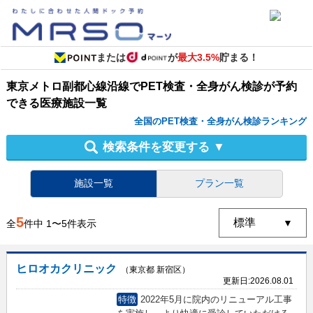
または
が
最大3.5%
貯まる！
東京メトロ副都心線沿線
で
PET検査・全身がん検診
が予約
できる
医療施設
一覧
全国のPET検査・全身がん検診ランキング
検索条件を変更する
▼
施設一覧
プラン一覧
5
全
件中
1
〜
5
件表示
ヒロオカクリニック
（東京都 新宿区）
更新日:
2026.08.01
特徴
2022年5月に院内のリニューアル工事