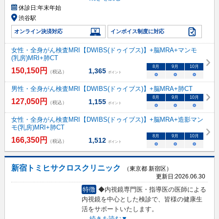
休診日:
年末年始
渋谷駅
オンライン決済対応
インボイス制度に対応
女性・全身がん検査MRI【DWIBS(ドゥイブス)】+脳MRA+マンモ
(乳房)MRI+肺CT
8
月
9
月
10
月
150,150
円
1,365
（税込）
ポイント
○
○
○
男性・全身がん検査MRI【DWIBS(ドゥイブス)】+脳MRA+肺CT
8
月
9
月
10
月
127,050
円
1,155
（税込）
ポイント
○
○
○
女性・全身がん検査MRI【DWIBS(ドゥイブス)】+脳MRA+造影マン
モ(乳房)MRI+肺CT
8
月
9
月
10
月
166,350
円
1,512
（税込）
ポイント
○
○
○
新宿トミヒサクロスクリニック
（東京都 新宿区）
更新日:
2026.06.30
特徴
◆内視鏡専門医・指導医の医師による
内視鏡を中心とした検診で、皆様の健康生
活をサポートいたします。
...
続きを読む▼