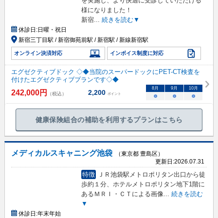
を実施し、より快適に受診していただける
様になりました！
新宿
...
続きを読む▼
休診日:
日曜・祝日
新宿三丁目駅 / 新宿御苑前駅 / 新宿駅 / 新線新宿駅
オンライン決済対応
インボイス制度に対応
エグゼクティブドック ◇◆当院のスーパードックにPET-CT検査を
付けたエグゼクティブプランです◇◆
8
月
9
月
10
月
242,000
円
2,200
（税込）
ポイント
○
○
○
健康保険組合の補助を利用するプランはこちら
メディカルスキャニング池袋
（東京都 豊島区）
更新日:
2026.07.31
特徴
ＪＲ池袋駅メトロポリタン出口から徒
歩約１分、ホテルメトロポリタン地下1階に
あるＭＲＩ・ＣＴによる画像
...
続きを読む
▼
休診日:
年末年始