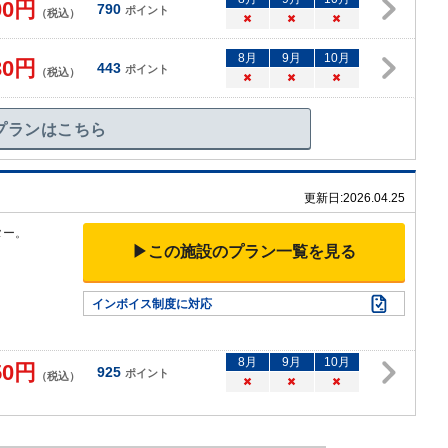
00
円
790
ポイント
（税込）
×
×
×
8
月
9
月
10
月
30
円
443
ポイント
（税込）
×
×
×
プランはこちら
更新日:
2026.04.25
ター。
▶この施設のプラン一覧を見る
）
インボイス制度に対応
8
月
9
月
10
月
50
円
925
ポイント
（税込）
×
×
×