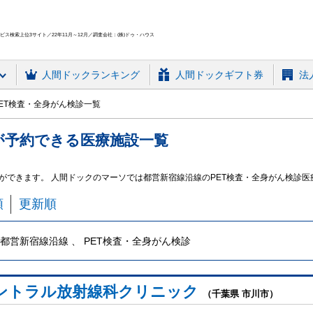
ス検索上位3サイト／22年11月～12月／調査会社：(株)ドゥ・ハウス
人間ドック
ランキング
人間ドックギフト券
法
ET検査・全身がん検診一覧
が予約できる
医療施設
一覧
ができます。 人間ドックのマーソでは都営新宿線沿線のPET検査・全身がん検診
順
更新順
都営新宿線沿線 、 PET検査・全身がん検診
ントラル放射線科クリニック
（千葉県 市川市）