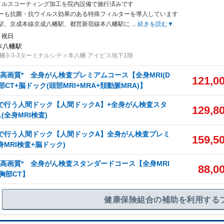
イルスコーティング加工を院内設備で施行済みです
ーも抗菌・抗ウイルス効果
のある特殊フィルターを導入しています
駅、京成本線京成八幡駅、都営新宿線本八幡駅に
...
続きを読む▼
 祝日
 本八幡駅
幡3-3-3ターミナルシティ本八幡 アイビス地下1階
I 高画質* 全身がん検査プレミアムコース【全身MRI(D
121,0
胸部CT+脳ドック(頭部MRI+MRA+頚動脈MRA)】
で行う人間ドック【人間ドックA】+全身がん検査スタ
129,8
全身MRI検査)
査で行う人間ドック【人間ドックA】全身がん検査プレミ
159,5
身MRI検査+脳ドック)
I 高画質* 全身がん検査スタンダードコース【全身MRI
88,0
+胸部CT】
健康保険組合の補助を利用する