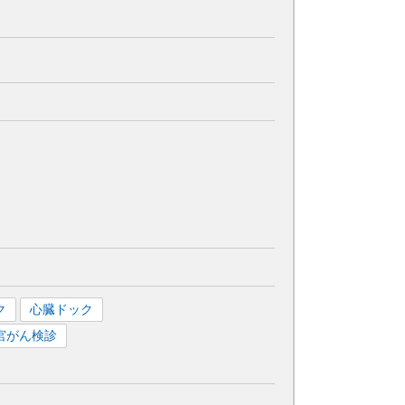
ク
心臓ドック
宮がん検診