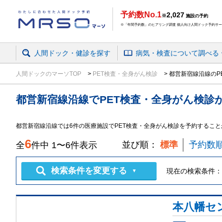
予約数No.1
2,027
※
施設の予約
※「年間予約数」のヒアリング調査 個人向け人間ドック予約サービ
人間ドック・健診を探す
病気・検査
について
調べる
人間ドックのマーソTOP
PET検査・全身がん検診
都営新宿線沿線のP
都営新宿線沿線
で
PET検査・全身がん検診
都営新宿線沿線では6件の医療施設でPET検査・全身がん検診を予約すること
6
並び順：
標準
予約数
全
件中
1
〜
6
件表示
検索条件を変更する
現在の検索条件：
▼
本八幡セ