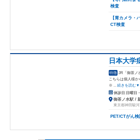
検査
【胃カメラ・バ
CT検査
日本大学
特徴
JR「御茶ノ
こちらは個人様か
※
...
続きを読む▼
休診日:
日曜日・
御茶ノ水駅 / 
東京都神田駿河
PET/CTがん