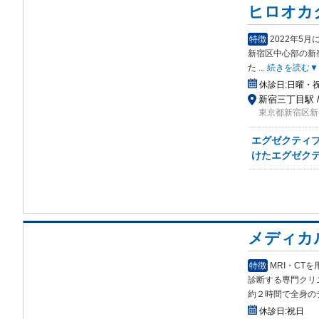
ヒロオカ
特徴
2022年5
新宿
区中心部の新
た
...
続きを読む▼
休診日:
日曜・
新宿三丁目駅 /
東京都新宿区新
エグゼクティブ
けたエグゼク
メディカ
特徴
MRI・C
診断する専門クリ
約２時間で全身の
休診日:
祝日