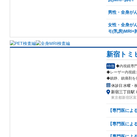
男性・全身がん検
女性・全身がん検
モ(乳房)MRI+
新宿トミ
特徴
◆内視鏡専
◆レーザー内視鏡
◆鎮静、鎮痛剤を
休診日:
水曜・
新宿三丁目駅 
東京都新宿区富久
【専門医による
【専門医による
【専門医による