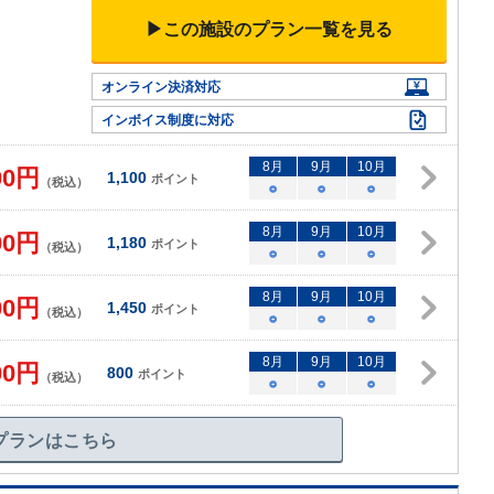
▶この施設のプラン一覧を見る
オンライン決済対応
インボイス制度に対応
8
月
9
月
10
月
00
円
1,100
ポイント
（税込）
○
○
○
8
月
9
月
10
月
00
円
1,180
ポイント
（税込）
○
○
○
8
月
9
月
10
月
00
円
1,450
ポイント
（税込）
○
○
○
8
月
9
月
10
月
00
円
800
ポイント
（税込）
○
○
○
プランはこちら