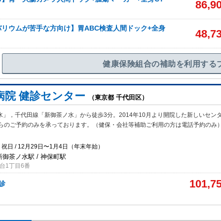
86,9
リウムが苦手な方向け】胃ABC検査人間ドック+全身
48,7
健康保険組合の補助を利用する
病院 健診センター
（東京都 千代田区）
水」，千代田線「新御茶ノ水」から徒歩3分。2014年10月より開院した新しいセン
らのご予約のみを承っております。（健保・会社等補助ご利用の方は電話予約のみ
祝日 / 12月29日〜1月4日（年末年始）
新御茶ノ水駅 / 神保町駅
台1丁目6番
101,7
検診