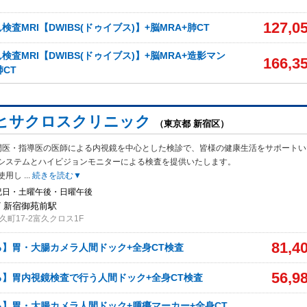
127,0
査MRI【DWIBS(ドゥイブス)】+脳MRA+肺CT
査MRI【DWIBS(ドゥイブス)】+脳MRA+造影マン
166,3
肺CT
ヒサクロスクリニック
（東京都 新宿区）
門医・指導医の医師による内視鏡を中心とした検診で、皆様の健康生活をサポートい
システムとハイビジョンモニターによる検査を提供いたします。
使用し
...
続きを読む▼
祝日・土曜午後・日曜午後
/ 新宿御苑前駅
町17-2富久クロス1F
81,4
】胃・大腸カメラ人間ドック+全身CT検査
56,9
】胃内視鏡検査で行う人間ドック+全身CT検査
】胃・大腸カメラ人間ドック+腫瘍マーカー+全身CT