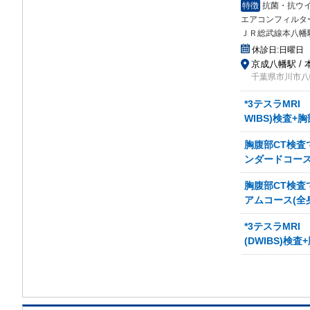
特徴
抗菌・抗ウ
エアコンフィルタ
ＪＲ総武線本八幡
休診日:
日曜日
京成八幡駅 /
千葉県市川市八
*3テスラMR
WIBS)検査+
胸腹部CT検査
ンダードコース(
胸腹部CT検
アムコース(全
*3テスラMR
(DWIBS)検査