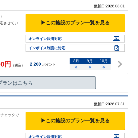
更新日:
2026.08.01
！
▶この施設のプラン一覧を見る
応させてい
オンライン決済対応
インボイス制度に対応
8
月
9
月
10
月
00
円
2,200
ポイント
（税込）
○
○
○
プランはこちら
更新日:
2026.07.31
ルチェックで
▶この施設のプラン一覧を見る
オンライン決済対応