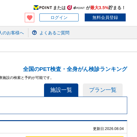
または
が
最大3.5%
貯まる！
ログイン
無料会員登録
人のお客様へ
よくあるご質問
全国のPET検査・全身がん検診ランキング
医療施設の検索と予約が可能です。
施設一覧
プラン一覧
更新日:
2026.08.04