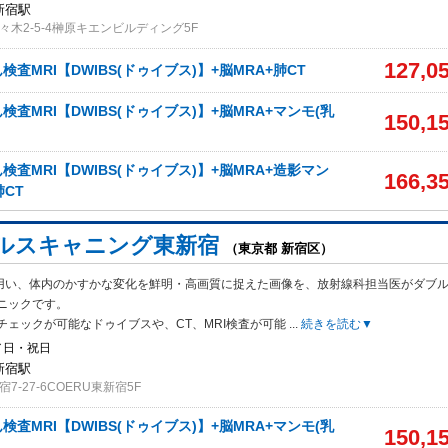
新宿駅
木2-5-4榊原キエンビルディング5F
127,0
査MRI【DWIBS(ドゥイブス)】+脳MRA+肺CT
査MRI【DWIBS(ドゥイブス)】+脳MRA+マンモ(乳
150,1
査MRI【DWIBS(ドゥイブス)】+脳MRA+造影マン
166,3
肺CT
ルスキャニング東新宿
（東京都 新宿区）
Tを用い、体内のかすかな変化を鮮明・高画質に捉えた画像を、放射線科担当医がダブ
ニックです。
チェックが可能なドゥイブスや、CT、MRI検査が可能
...
続きを読む▼
／日・祝日
新宿駅
-27-6COERU東新宿5F
査MRI【DWIBS(ドゥイブス)】+脳MRA+マンモ(乳
150,1