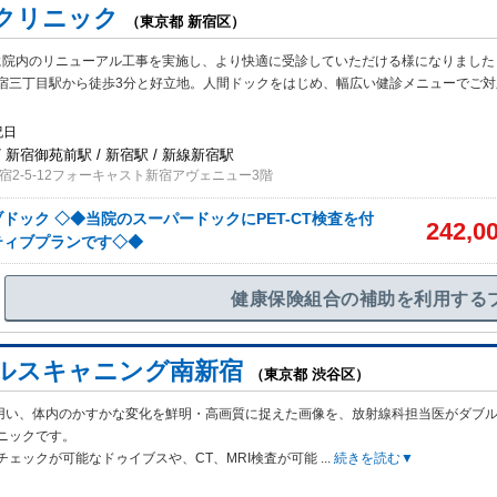
クリニック
（東京都 新宿区）
月に院内のリニューアル工事を実施し、より快適に受診していただける様になりました
宿三丁目駅から徒歩3分と好立地。人間ドックをはじめ、幅広い健診メニューでご対
祝日
 新宿御苑前駅 / 新宿駅 / 新線新宿駅
宿2-5-12フォーキャスト新宿アヴェニュー3階
ドック ◇◆当院のスーパードックにPET-CT検査を付
242,0
ティブプランです◇◆
健康保険組合の補助を利用する
ルスキャニング南新宿
（東京都 渋谷区）
Tを用い、体内のかすかな変化を鮮明・高画質に捉えた画像を、放射線科担当医がダブ
ニックです。
チェックが可能なドゥイブスや、CT、MRI検査が可能
...
続きを読む▼