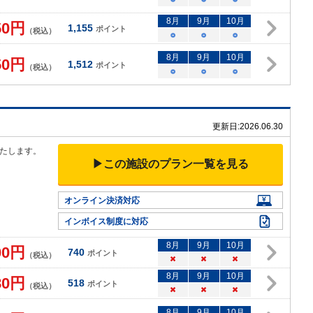
8
月
9
月
10
月
50
円
1,155
ポイント
（税込）
○
○
○
8
月
9
月
10
月
50
円
1,512
ポイント
（税込）
○
○
○
更新日:
2026.06.30
たします。
▶この施設のプラン一覧を見る
オンライン決済対応
インボイス制度に対応
8
月
9
月
10
月
00
円
740
ポイント
（税込）
×
×
×
8
月
9
月
10
月
80
円
518
ポイント
（税込）
×
×
×
8
月
9
月
10
月