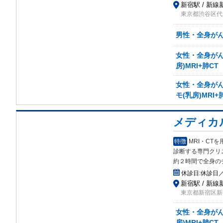
新宿駅 / 新線
東京都渋谷区代々
男性・全身がん検
女性・全身がん検
房)MRI+肺CT
女性・全身がん検
モ(乳房)MRI+
メディカ
特徴
MRI・C
診断する専門クリ
約２時間で全身の
休診日:
休診日
新宿駅 / 新線
東京都新宿区新宿7
女性・全身がん検
房)MRI+肺CT