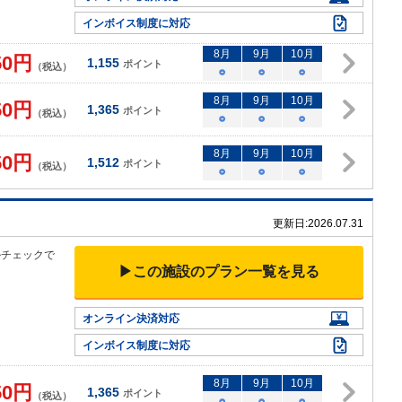
インボイス制度に対応
8
月
9
月
10
月
50
円
1,155
ポイント
（税込）
○
○
○
8
月
9
月
10
月
50
円
1,365
ポイント
（税込）
○
○
○
8
月
9
月
10
月
50
円
1,512
ポイント
（税込）
○
○
○
更新日:
2026.07.31
ルチェックで
▶この施設のプラン一覧を見る
オンライン決済対応
インボイス制度に対応
8
月
9
月
10
月
50
円
1,365
ポイント
（税込）
○
○
○