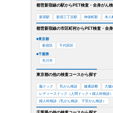
都営新宿線
の駅から
PET検査・全身がん
新宿
駅
新宿三丁目
駅
神保町
駅
本八
都営新宿線
の市区町村から
PET検査・全
■
東京都
新宿区
千代田区
■
千葉県
市川市
東京都
の
他の
検査コースから探す
脳ドック
乳がん検診
健康診断
大腸
レディースドック（人間ドック＋婦人科検診
婦人科検診（乳がん検診、子宮がん検診）
千葉県
の
他の
検査コースから探す