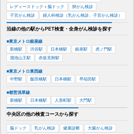
レディースドック＋脳ドック
肺がん検診
子宮がん検診
婦人科検診（乳がん検診、子宮がん検診）
沿線の他の駅から
PET検査・全身がん検診を
探す
■東京メトロ銀座線
新橋
駅
渋谷
駅
日本橋
駅
銀座
駅
虎ノ門
駅
溜池山王
駅
赤坂見附
駅
■東京メトロ東西線
中野
駅
飯田橋
駅
日本橋
駅
早稲田
駅
■都営浅草線
新橋
駅
日本橋
駅
人形町
駅
大門
駅
中央区
の
他の
検査コースから探す
脳ドック
乳がん検診
健康診断
大腸がん検診