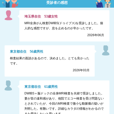
受診者の感想
埼玉県
在住
53
歳
女性
MRI全身がん検査DWIBS(ドゥイブス)を受診しました。個
人的な感想ですが、息を止めるのが辛かったです。
2026年06月
東京都
在住
56
歳
男性
検査結果の面談があるので、決めました。とても良かった
です。
2026年03月
東京都
在住
61
歳
男性
DWIBS＋脳ドックの全身MRI検査を夫婦で受診しました。
妻が首の違和感があり、他院でエコー検査を受け問題ない
とされていたが、今回のMRI検査で微小な動脈瘤の疑いが
判明した。有難いです。詳細なカラダの情報がわかるので
また受診したいと思います。