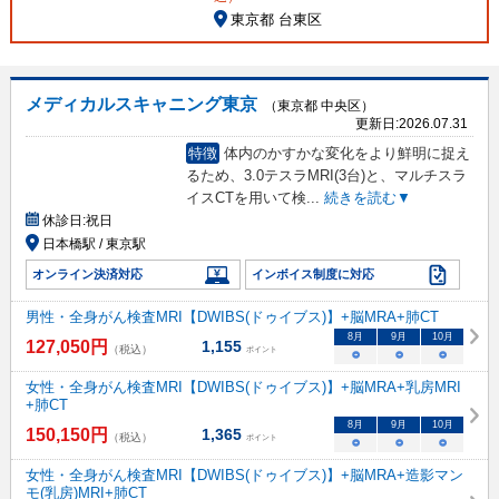
東京都 台東区
メディカルスキャニング東京
（東京都 中央区）
更新日:
2026.07.31
特徴
体内のかすかな変化をより鮮明に捉え
るため、3.0テスラMRI(3台)と、マルチスラ
イスCTを用いて検
...
続きを読む▼
休診日:
祝日
日本橋駅 / 東京駅
オンライン決済対応
インボイス制度に対応
男性・全身がん検査MRI【DWIBS(ドゥイブス)】+脳MRA+肺CT
8
月
9
月
10
月
127,050
円
1,155
（税込）
ポイント
○
○
○
女性・全身がん検査MRI【DWIBS(ドゥイブス)】+脳MRA+乳房MRI
+肺CT
8
月
9
月
10
月
150,150
円
1,365
（税込）
ポイント
○
○
○
女性・全身がん検査MRI【DWIBS(ドゥイブス)】+脳MRA+造影マン
モ(乳房)MRI+肺CT