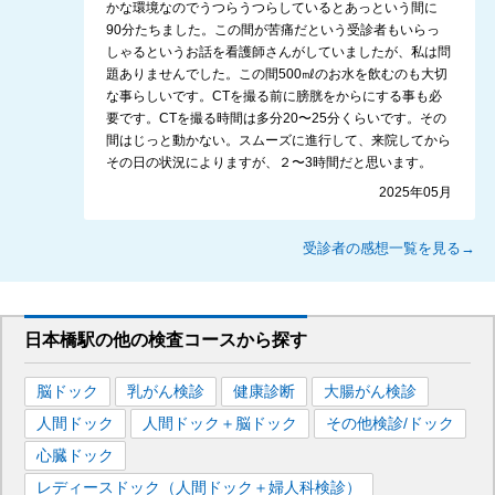
かな環境なのでうつらうつらしているとあっという間に
90分たちました。この間が苦痛だという受診者もいらっ
しゃるというお話を看護師さんがしていましたが、私は問
題ありませんでした。この間500㎖のお水を飲むのも大切
な事らしいです。CTを撮る前に膀胱をからにする事も必
要です。CTを撮る時間は多分20〜25分くらいです。その
間はじっと動かない。スムーズに進行して、来院してから
その日の状況によりますが、２〜3時間だと思います。
2025年05月
受診者の感想一覧を見る→
日本橋駅
の
他の
検査コースから探す
脳ドック
乳がん検診
健康診断
大腸がん検診
人間ドック
人間ドック＋脳ドック
その他検診/ドック
心臓ドック
レディースドック（人間ドック＋婦人科検診）