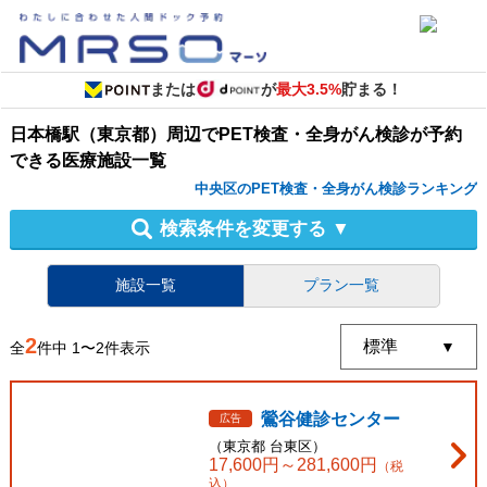
または
が
最大3.5%
貯まる！
日本橋駅（東京都）周辺
で
PET検査・全身がん検診
が予約
できる
医療施設
一覧
中央区のPET検査・全身がん検診ランキング
検索条件を変更する
▼
施設一覧
プラン一覧
2
全
件中
1
〜
2
件表示
鶯谷健診センター
広告
（
東京都
台東区
）
17,600
円～
281,600
円
（税
込）