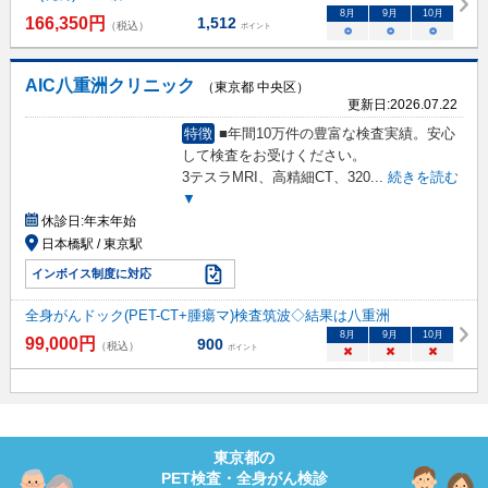
8
月
9
月
10
月
166,350
円
1,512
（税込）
ポイント
○
○
○
AIC八重洲クリニック
（東京都 中央区）
更新日:
2026.07.22
特徴
■年間10万件の豊富な検査実績。安心
して検査をお受けください。
3テスラMRI、高精細CT、320
...
続きを読む
▼
休診日:
年末年始
日本橋駅 / 東京駅
インボイス制度に対応
全身がんドック(PET-CT+腫瘍マ)検査筑波◇結果は八重洲
8
月
9
月
10
月
99,000
円
900
（税込）
ポイント
×
×
×
東京都
の
PET検査・全身がん検診