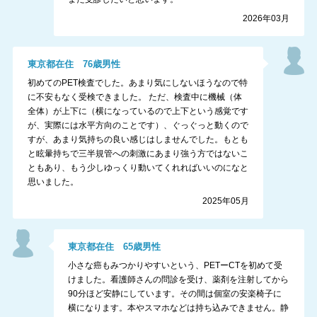
2026年03月
東京都
在住
76
歳
男性
初めてのPET検査でした。あまり気にしないほうなので特
に不安もなく受検できました。 ただ、検査中に機械（体
全体）が上下に（横になっているので上下という感覚です
が、実際には水平方向のことです）、ぐっぐっと動くので
すが、あまり気持ちの良い感じはしませんでした。もとも
と眩暈持ちで三半規管への刺激にあまり強う方ではないこ
ともあり、もう少しゆっくり動いてくれればいいのになと
思いました。
2025年05月
東京都
在住
65
歳
男性
小さな癌もみつかりやすいという、PETーCTを初めて受
けました。看護師さんの問診を受け、薬剤を注射してから
90分ほど安静にしています。その間は個室の安楽椅子に
横になります。本やスマホなどは持ち込みできません。静