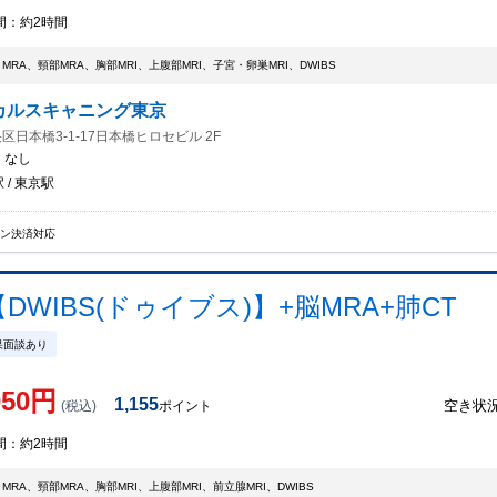
間：
約2時間
・MRA、頸部MRA、胸部MRI、上腹部MRI、子宮・卵巣MRI、DWIBS
カルスキャニング東京
区日本橋3-1-17日本橋ヒロセビル 2F
：
なし
 / 東京駅
イン決済対応
WIBS(ドゥイブス)】+脳MRA+肺CT
果面談あり
050
円
1,155
空き状
(税込)
ポイント
間：
約2時間
・MRA、頸部MRA、胸部MRI、上腹部MRI、前立腺MRI、DWIBS