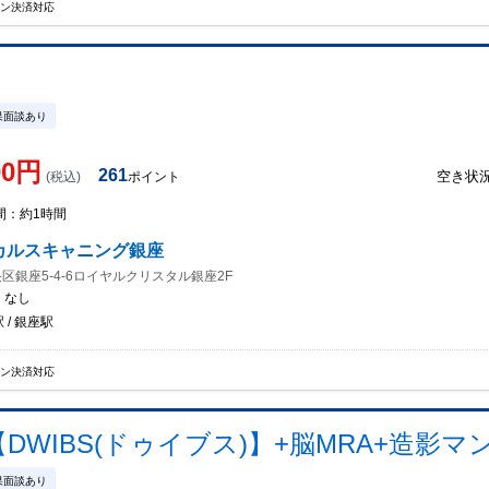
イン決済対応
果面談あり
00
円
261
空き状
(税込)
ポイント
間：
約1時間
カルスキャニング銀座
区銀座5-4-6ロイヤルクリスタル銀座2F
：
なし
 / 銀座駅
イン決済対応
WIBS(ドゥイブス)】+脳MRA+造影マンモ
果面談あり