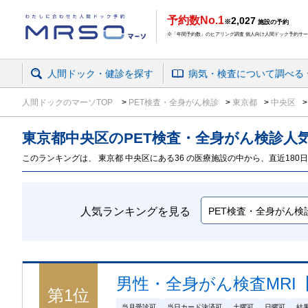
予約数No.1
2,027
※
施設の予約
※「年間予約数」のヒアリング調査 個人向け人間ドック予約サービ
人間ドック・健診を探す
病気・検査
について
調べる
人間ドックのマーソTOP
PET検査・全身がん検診
東京都
中央区
東京都
中央区のPET検査・全身がん検診
人
このランキングは、 東京都 中央区にある36 の医療施設の中から、直近180日
人気ランキングを見る
男性・全身がん検査MRI【D
第
1
位
当月受診可
当日カード決済可
土曜可
日曜可
結