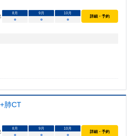
8
月
9
月
10
月
況
詳細・予約
○
○
○
+肺CT
8
月
9
月
10
月
況
詳細・予約
○
○
○