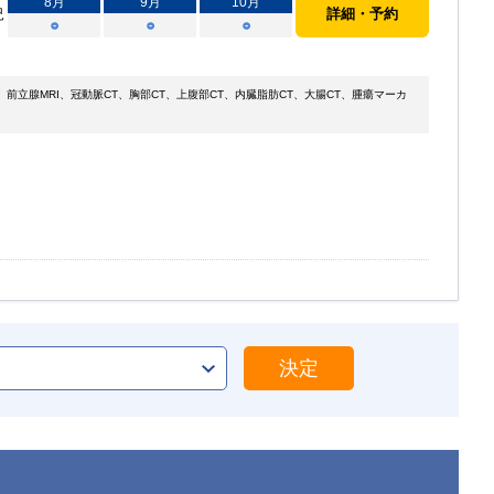
8
月
9
月
10
月
況
詳細・予約
○
○
○
前立腺MRI、冠動脈CT、胸部CT、上腹部CT、内臓脂肪CT、大腸CT、腫瘍マーカ
決定