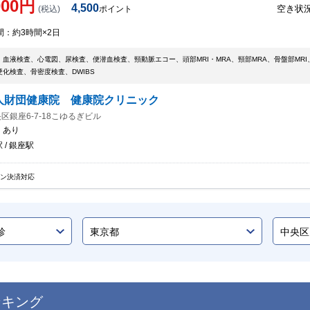
000
円
4,500
空き状
(税込)
ポイント
間：
約3時間×2日
血液検査、心電図、尿検査、便潜血検査、頸動脈エコー、頭部MRI・MRA、頸部MRA、骨盤部MRI、
化検査、骨密度検査、DWIBS
人財団健康院 健康院クリニック
区銀座6-7-18こゆるぎビル
：
あり
 / 銀座駅
イン決済対応
ンキング