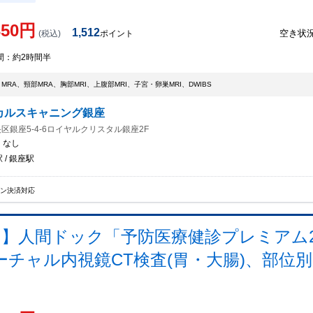
350
円
1,512
空き状
(税込)
ポイント
間：
約2時間半
・MRA、頸部MRA、胸部MRI、上腹部MRI、子宮・卵巣MRI、DWIBS
カルスキャニング銀座
区銀座5-4-6ロイヤルクリスタル銀座2F
：
なし
 / 銀座駅
イン決済対応
ス】人間ドック「予防医療健診プレミアム
チャル内視鏡CT検査(胃・大腸)、部位別の