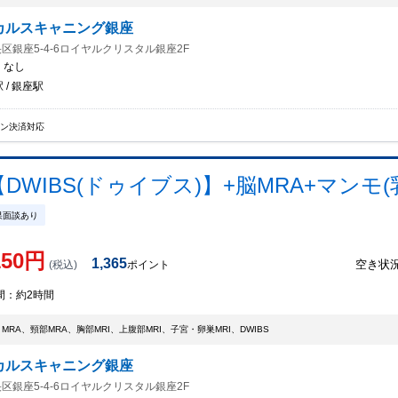
カルスキャニング銀座
区銀座5-4-6ロイヤルクリスタル銀座2F
：
なし
 / 銀座駅
イン決済対応
WIBS(ドゥイブス)】+脳MRA+マンモ(乳
果面談あり
150
円
1,365
空き状
(税込)
ポイント
間：
約2時間
・MRA、頸部MRA、胸部MRI、上腹部MRI、子宮・卵巣MRI、DWIBS
カルスキャニング銀座
区銀座5-4-6ロイヤルクリスタル銀座2F