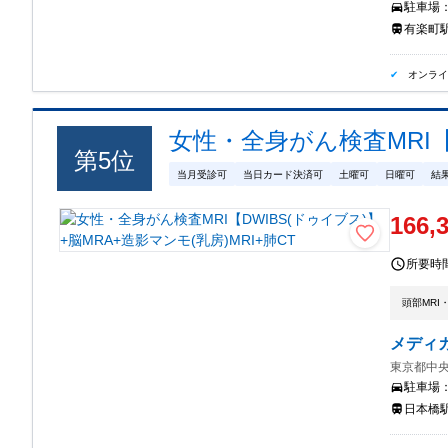
駐車場
有楽町駅
オンラ
女性・全身がん検査MRI【D
第
5
位
当月受診可
当日カード決済可
土曜可
日曜可
結
166,
所要時
頭部MRI
メディ
東京都中央
駐車場
日本橋駅