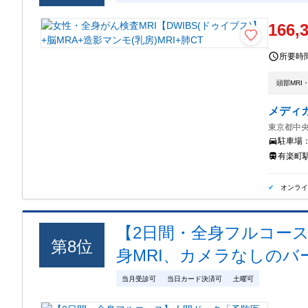
166,
所要時
頭部MRI
メディ
東京都中央
駐車場
有楽町駅
オンラ
【2日間・全身フルコー
第
8
位
身MRI、カメラなしのバー
当月受診可
当日カード決済可
土曜可