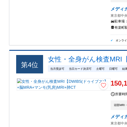
メディ
東京都中央
駐車場
有楽町駅
オンラ
女性・全身がん検査MRI【D
第
4
位
当月受診可
当日カード決済可
土曜可
日曜可
結
150,
所要時
頭部MRI
メディ
東京都中央