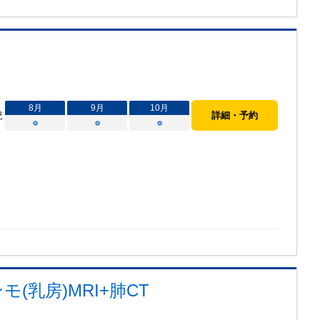
8
月
9
月
10
月
況
詳細・予約
○
○
○
(乳房)MRI+肺CT