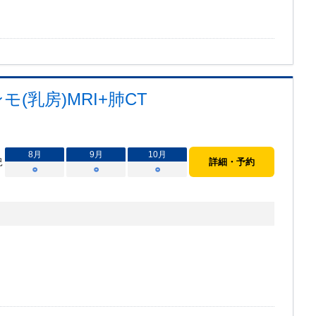
(乳房)MRI+肺CT
8
月
9
月
10
月
況
詳細・予約
○
○
○