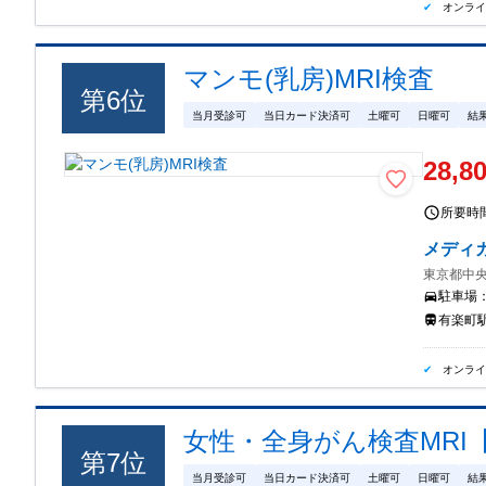
オンラ
マンモ(乳房)MRI検査
第
6
位
当月受診可
当日カード決済可
土曜可
日曜可
結
28,8
所要時
メディ
東京都中央
駐車場
有楽町駅
オンラ
女性・全身がん検査MRI【D
第
7
位
当月受診可
当日カード決済可
土曜可
日曜可
結