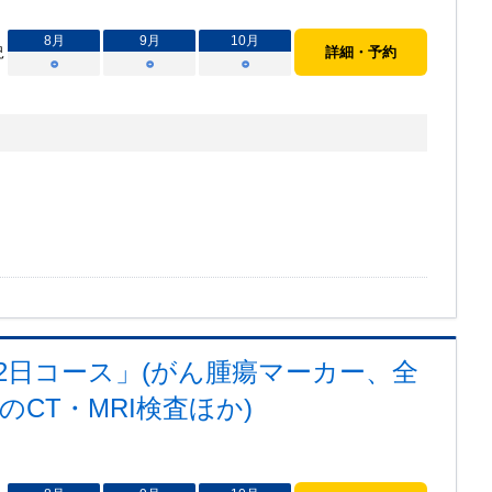
8
月
9
月
10
月
況
詳細・予約
○
○
○
2日コース」(がん腫瘍マーカー、全
CT・MRI検査ほか)