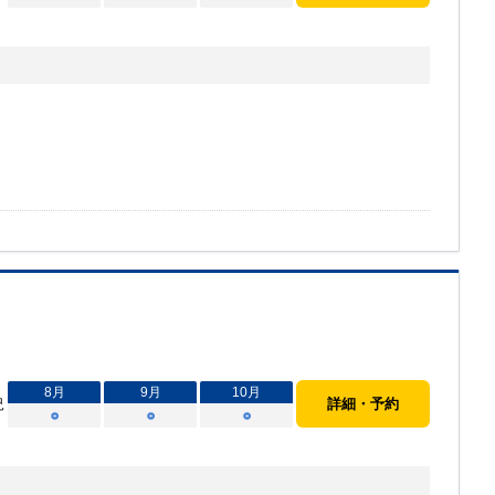
8
月
9
月
10
月
況
詳細・予約
○
○
○