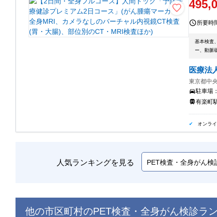
495,
所要時
基本検査、
ー、動脈硬
医療法
東京都中央
駐車場
有楽町駅
オンラ
人気ランキングを見る
他の市区町村の
PET検査・全身がん検診
ラ