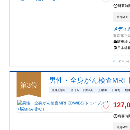
所要時
頭部MRI
メディ
東京都中央
駐車場
日本橋駅
オンラ
男性・全身がん検査MRI【D
第
3
位
当月受診可
当日カード決済可
土曜可
日曜可
結
127,
所要時
頭部MRI