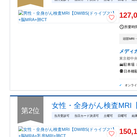
127,
所要時
頭部MRI
メディ
東京都中央
駐車場
日本橋駅
オンラ
女性・全身がん検査MRI【D
第
2
位
当月受診可
当日カード決済可
土曜可
日曜可
結
150,