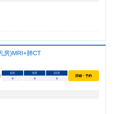
房)MRI+肺CT
8
月
9
月
10
月
況
詳細・予約
○
○
○