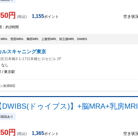
050
円
1,155
空き状
(税込)
ポイント
間：
約2時間
・MRA、頸部MRA、胸部MRI、上腹部MRI、前立腺MRI、DWIBS
カルスキャニング東京
区日本橋3-1-17日本橋ヒロセビル 2F
：
なし
 / 東京駅
イン決済対応
WIBS(ドゥイブス)】+脳MRA+乳房MRI
果面談あり
150
円
1,365
空き状
(税込)
ポイント