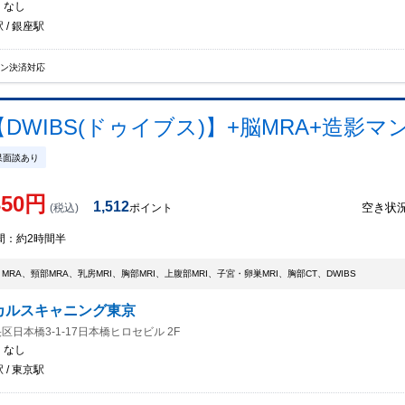
：
なし
 / 銀座駅
イン決済対応
WIBS(ドゥイブス)】+脳MRA+造影マンモ
果面談あり
350
円
1,512
空き状
(税込)
ポイント
間：
約2時間半
・MRA、頸部MRA、乳房MRI、胸部MRI、上腹部MRI、子宮・卵巣MRI、胸部CT、DWIBS
カルスキャニング東京
区日本橋3-1-17日本橋ヒロセビル 2F
：
なし
 / 東京駅