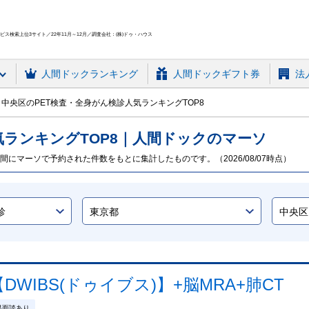
ス検索上位3サイト／22年11月～12月／調査会社：(株)ドゥ・ハウス
人間ドック
ランキング
人間ドックギフト券
法
中央区のPET検査・全身がん検診人気ランキングTOP8
気ランキング
TOP
8
｜人間ドックのマーソ
間にマーソで予約された件数をもとに集計したものです。（2026/08/07時点）
WIBS(ドゥイブス)】+脳MRA+肺CT
果面談あり