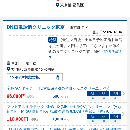
東京都 豊島区
DN画像診断クリニック東京
（東京都 港区）
更新日:
2026.07.04
特徴
【最短２日後・土曜日予約可能】当院
は浜松町、大門エリアにございます画像検
査の専門クリニックです。MR
...
続きを読む
▼
休診日:
日曜・祝日
大門駅 / 浜松町駅 / 芝公園駅
インボイス制度に対応
全身がんドック 《DWIBS(MRIの全身がんスクリーニング)》
8
月
9
月
10
月
66,000
円
600
（税込）
ポイント
○
○
○
プレミアム全身ドック《DWIBS(MRIの全身がんスクリーニング)+頭
部MRI・MRA+頸部MRA+拡散強調画像(DWI)+胸部CT+腹部CT》
8
月
9
月
10
月
110,000
円
1,000
（税込）
ポイント
○
○
○
【1日1枠 夜間プラン】お仕事帰りに検査可能 木曜日or金曜日18時