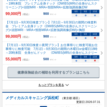
～19時来院 プレミアム全身ドック《DWIBS(MRIの全身がんスク
リーニング)+頭部MRI・MRA+頸部MRA+拡散強調画像(DW
8
月
9
月
10
月
99,000
円
900
（税込）
ポイント
○
○
○
【7月1日～9月30日検査プラン】7月1日～9月30日の期間の検査料
金 プレミアム全身ドック《DWIBS(MRIの全身がんスクリーニン
グ)+頭部MRI・MRA+頸部MRA+拡散強調画像(DWI)+胸部
8
月
9
月
10
月
99,000
円
900
（税込）
ポイント
○
○
×
【7月1日～9月30日検査☆夜間プラン】お仕事帰りに検査可能お仕
事帰りに検査可能 7月1日～9月30日の期間の木曜日or金曜日18時
～20時来院 全身がんドック 《DWIBS(MRIの全身がんスクリー
8
月
9
月
10
月
55,000
円
500
（税込）
ポイント
○
○
×
健康保険組合の補助を利用するプランはこちら
もっとプランを見る
メディカルスキャニング浜松町
（東京都 港区）
更新日:
2026.07.31