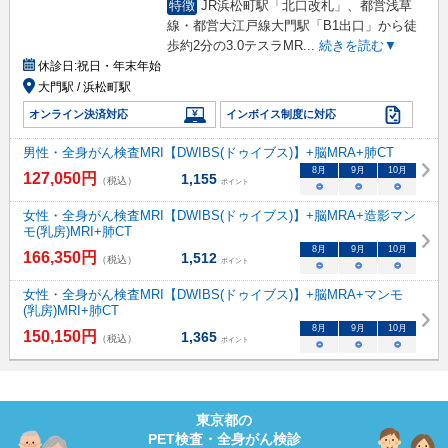
特徴
JR浜松町駅「北口改札」、都営浅草
線・都営大江戸線大門駅「B1出口」から徒
歩約2分の3.0テスラMR
...
続きを読む▼
休診日:
祝日・年末年始
大門駅 / 浜松町駅
オンライン決済対応
インボイス制度に対応
男性・全身がん検査MRI【DWIBS(ドゥイブス)】+脳MRA+肺CT
8
月
9
月
10
月
127,050
円
1,155
（税込）
ポイント
○
○
○
女性・全身がん検査MRI【DWIBS(ドゥイブス)】+脳MRA+造影マン
モ(乳房)MRI+肺CT
8
月
9
月
10
月
166,350
円
1,512
（税込）
ポイント
○
○
○
女性・全身がん検査MRI【DWIBS(ドゥイブス)】+脳MRA+マンモ
(乳房)MRI+肺CT
8
月
9
月
10
月
150,150
円
1,365
（税込）
ポイント
○
○
○
東京都
の
PET検査・全身がん検診