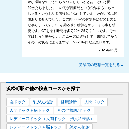
かな環境なのでうつらうつらしているとあっという間に
90分たちました。この間が苦痛だという受診者もいらっ
しゃるというお話を看護師さんがしていましたが、私は問
題ありませんでした。この間500㎖のお水を飲むのも大切
な事らしいです。CTを撮る前に膀胱をからにする事も必
要です。CTを撮る時間は多分20〜25分くらいです。その
間はじっと動かない。スムーズに進行して、来院してから
その日の状況によりますが、２〜3時間だと思います。
2025年05月
受診者の感想一覧を見る→
浜松町駅
の
他の
検査コースから探す
脳ドック
乳がん検診
健康診断
人間ドック
人間ドック＋脳ドック
その他検診/ドック
レディースドック（人間ドック＋婦人科検診）
レディースドック＋脳ドック
肺がん検診