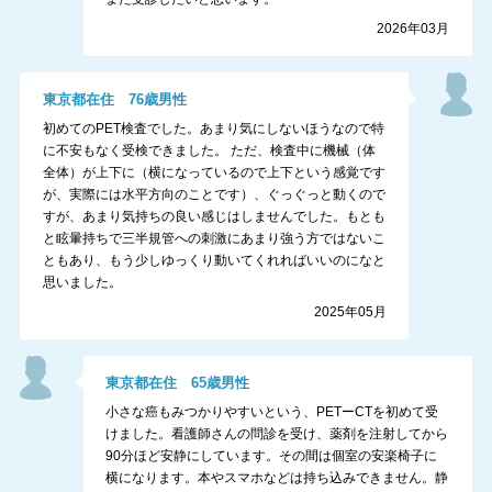
2026年03月
東京都
在住
76
歳
男性
初めてのPET検査でした。あまり気にしないほうなので特
に不安もなく受検できました。 ただ、検査中に機械（体
全体）が上下に（横になっているので上下という感覚です
が、実際には水平方向のことです）、ぐっぐっと動くので
すが、あまり気持ちの良い感じはしませんでした。もとも
と眩暈持ちで三半規管への刺激にあまり強う方ではないこ
ともあり、もう少しゆっくり動いてくれればいいのになと
思いました。
2025年05月
東京都
在住
65
歳
男性
小さな癌もみつかりやすいという、PETーCTを初めて受
けました。看護師さんの問診を受け、薬剤を注射してから
90分ほど安静にしています。その間は個室の安楽椅子に
横になります。本やスマホなどは持ち込みできません。静