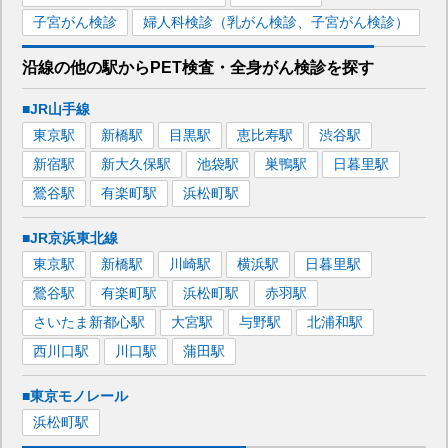
子宮がん検診
婦人科検診（乳がん検診、子宮がん検診）
沿線の他の駅から
PET検査・全身がん検診を
探す
■JR山手線
東京
駅
新橋
駅
目黒
駅
恵比寿
駅
渋谷
駅
新宿
駅
新大久保
駅
池袋
駅
巣鴨
駅
日暮里
駅
鶯谷
駅
有楽町
駅
浜松町
駅
■JR京浜東北線
東京
駅
新橋
駅
川崎
駅
横浜
駅
日暮里
駅
鶯谷
駅
有楽町
駅
浜松町
駅
赤羽
駅
さいたま新都心
駅
大宮
駅
与野
駅
北浦和
駅
西川口
駅
川口
駅
蒲田
駅
■東京モノレール
浜松町
駅