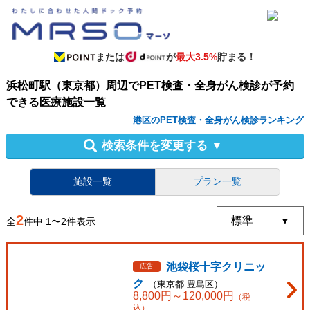
または
が
最大3.5%
貯まる！
浜松町駅（東京都）周辺
で
PET検査・全身がん検診
が予約
できる
医療施設
一覧
港区のPET検査・全身がん検診ランキング
検索条件を変更する
▼
施設一覧
プラン一覧
2
全
件中
1
〜
2
件表示
池袋桜十字クリニッ
広告
ク
（
東京都
豊島区
）
8,800
円～
120,000
円
（税
込）