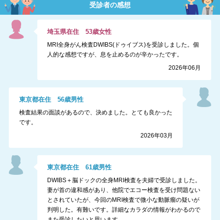
受診者の感想
埼玉県
在住
53
歳
女性
MRI全身がん検査DWIBS(ドゥイブス)を受診しました。個
人的な感想ですが、息を止めるのが辛かったです。
2026年06月
東京都
在住
56
歳
男性
検査結果の面談があるので、決めました。とても良かった
です。
2026年03月
東京都
在住
61
歳
男性
DWIBS＋脳ドックの全身MRI検査を夫婦で受診しました。
妻が首の違和感があり、他院でエコー検査を受け問題ない
とされていたが、今回のMRI検査で微小な動脈瘤の疑いが
判明した。有難いです。詳細なカラダの情報がわかるので
また受診したいと思います。