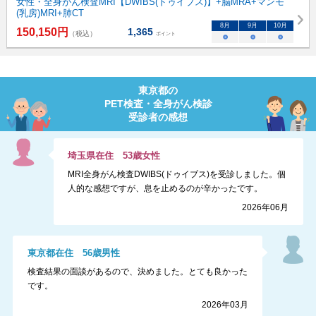
女性・全身がん検査MRI【DWIBS(ドゥイブス)】+脳MRA+マンモ
(乳房)MRI+肺CT
8
月
9
月
10
月
150,150
円
1,365
（税込）
ポイント
○
○
○
東京都
の
PET検査・全身がん検診
受診者の感想
埼玉県
在住
53
歳
女性
MRI全身がん検査DWIBS(ドゥイブス)を受診しました。個
人的な感想ですが、息を止めるのが辛かったです。
2026年06月
東京都
在住
56
歳
男性
検査結果の面談があるので、決めました。とても良かった
です。
2026年03月