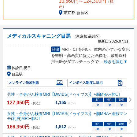
10,560
円～
124,300
円
（税
込）
東京都 新宿区
メディカルスキャニング目黒
（東京都 品川区）
更新日:
2026.07.31
特徴
MRI・CTを用い、体内のかすかな変化
を鮮明・高画質に捉えた画像を、放射線科
担当医がダブルチェックで
...
続きを読む▼
休診日:
祝日
目黒駅
オンライン決済対応
インボイス制度に対応
男性・全身がん検査MRI【DWIBS(ドゥイブス)】+脳MRA+肺CT
8
月
9
月
10
月
127,050
円
1,155
（税込）
ポイント
○
○
○
女性・全身がん検査MRI【DWIBS(ドゥイブス)】+脳MRA+造影マン
モ(乳房)MRI+肺CT
8
月
9
月
10
月
166,350
円
1,512
（税込）
ポイント
○
○
○