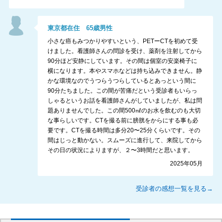
東京都
在住
65
歳
男性
小さな癌もみつかりやすいという、PETーCTを初めて受
けました。看護師さんの問診を受け、薬剤を注射してから
90分ほど安静にしています。その間は個室の安楽椅子に
横になります。本やスマホなどは持ち込みできません。静
かな環境なのでうつらうつらしているとあっという間に
90分たちました。この間が苦痛だという受診者もいらっ
しゃるというお話を看護師さんがしていましたが、私は問
題ありませんでした。この間500㎖のお水を飲むのも大切
な事らしいです。CTを撮る前に膀胱をからにする事も必
要です。CTを撮る時間は多分20〜25分くらいです。その
間はじっと動かない。スムーズに進行して、来院してから
その日の状況によりますが、２〜3時間だと思います。
2025年05月
受診者の感想一覧を見る→