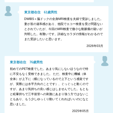
東京都
在住
61
歳
男性
DWIBS＋脳ドックの全身MRI検査を夫婦で受診しました。
妻が首の違和感があり、他院でエコー検査を受け問題ない
とされていたが、今回のMRI検査で微小な動脈瘤の疑いが
判明した。有難いです。詳細なカラダの情報がわかるので
また受診したいと思います。
2026年03月
東京都
在住
76
歳
男性
初めてのPET検査でした。あまり気にしないほうなので特
に不安もなく受検できました。 ただ、検査中に機械（体
全体）が上下に（横になっているので上下という感覚です
が、実際には水平方向のことです）、ぐっぐっと動くので
すが、あまり気持ちの良い感じはしませんでした。もとも
と眩暈持ちで三半規管への刺激にあまり強う方ではないこ
ともあり、もう少しゆっくり動いてくれればいいのになと
思いました。
2025年05月