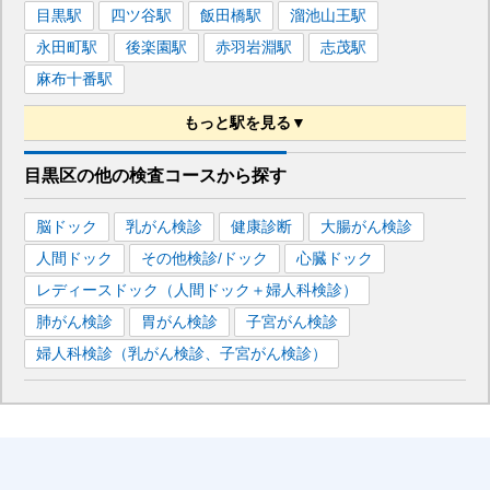
目黒
駅
四ツ谷
駅
飯田橋
駅
溜池山王
駅
永田町
駅
後楽園
駅
赤羽岩淵
駅
志茂
駅
麻布十番
駅
もっと駅を見る▼
■都営三田線
目黒区
の
他の
検査コースから探す
目黒
駅
巣鴨
駅
神保町
駅
春日
駅
芝公園
駅
脳ドック
乳がん検診
健康診断
大腸がん検診
西巣鴨
駅
西台
駅
人間ドック
その他検診/ドック
心臓ドック
レディースドック（人間ドック＋婦人科検診）
肺がん検診
胃がん検診
子宮がん検診
婦人科検診（乳がん検診、子宮がん検診）