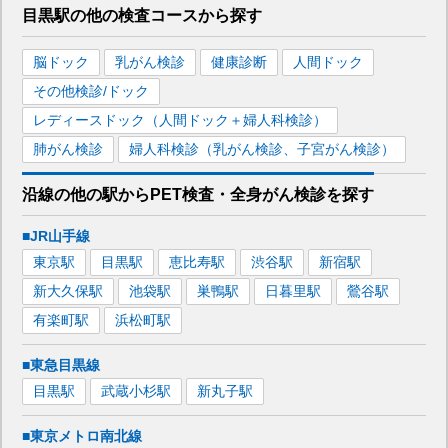
目黒駅
の
他の
検査コースから探す
脳ドック
乳がん検診
健康診断
人間ドック
その他検診/ドック
レディースドック（人間ドック＋婦人科検診）
肺がん検診
婦人科検診（乳がん検診、子宮がん検診）
沿線の他の駅から
PET検査・全身がん検診を
探す
■JR山手線
東京
駅
目黒
駅
恵比寿
駅
渋谷
駅
新宿
駅
新大久保
駅
池袋
駅
巣鴨
駅
日暮里
駅
鶯谷
駅
有楽町
駅
浜松町
駅
■東急目黒線
目黒
駅
武蔵小杉
駅
新丸子
駅
■東京メトロ南北線