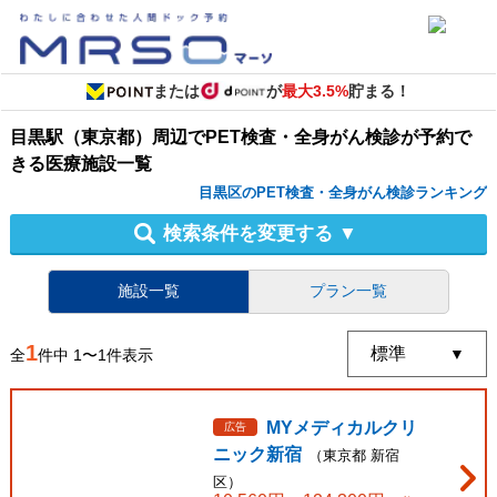
または
が
最大3.5%
貯まる！
目黒駅（東京都）周辺
で
PET検査・全身がん検診
が予約で
きる
医療施設
一覧
目黒区のPET検査・全身がん検診ランキング
検索条件を変更する
▼
施設一覧
プラン一覧
1
全
件中
1
〜
1
件表示
MYメディカルクリ
広告
ニック新宿
（
東京都
新宿
区
）