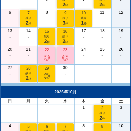
-
-
-
2
2
枠
枠
6
8
11
12
7
9
10
-
-
-
-
残り
残り
残り
2
3
1
枠
枠
枠
13
14
17
18
19
15
16
-
-
-
-
-
残り
残り
2
2
枠
枠
20
21
24
25
26
22
23
-
-
-
-
-
◎
◎
27
30
28
29
-
-
残り
◎
2
枠
2026年10月
日
月
火
水
木
金
土
1
3
2
-
-
残り
2
枠
4
8
10
5
6
7
9