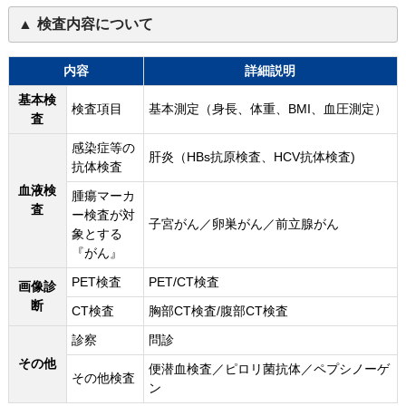
検査内容について
内容
詳細説明
基本検
検査項目
基本測定（身長、体重、BMI、血圧測定）
査
感染症等の
肝炎（HBs抗原検査、HCV抗体検査)
抗体検査
血液検
腫瘍マーカ
査
ー検査が対
子宮がん／卵巣がん／前立腺がん
象とする
『がん』
PET検査
PET/CT検査
画像診
断
CT検査
胸部CT検査/腹部CT検査
診察
問診
その他
便潜血検査／ピロリ菌抗体／ペプシノーゲ
その他検査
ン