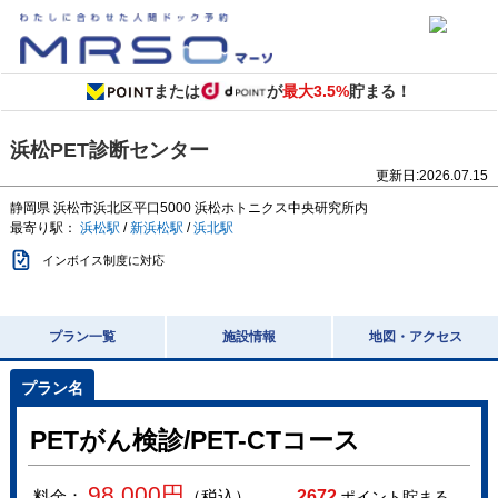
または
が
最大3.5%
貯まる！
浜松PET診断センター
更新日:
2026.07.15
静岡県
浜松市浜北区平口5000
浜松ホトニクス中央研究所内
最寄り駅：
浜松駅
/
新浜松駅
/
浜北駅
インボイス制度に対応
プラン一覧
施設情報
地図・アクセス
PETがん検診/PET-CTコース
98,000
円
料金：
（税込）
2672
ポイント貯まる