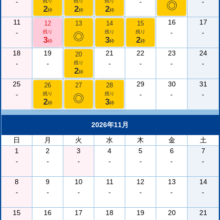
-
-
-
残り
残り
残り
◎
2
2
2
枠
枠
枠
11
16
17
12
13
14
15
-
-
-
残り
残り
残り
◎
3
3
2
枠
枠
枠
18
19
21
22
23
24
20
-
-
-
-
-
-
残り
2
枠
25
29
30
31
26
27
28
-
-
-
-
残り
残り
◎
2
3
枠
枠
2026年11月
日
月
火
水
木
金
土
1
2
3
4
5
6
7
-
-
-
-
-
-
-
8
9
10
11
12
13
14
-
-
-
-
-
-
-
15
16
17
18
19
20
21