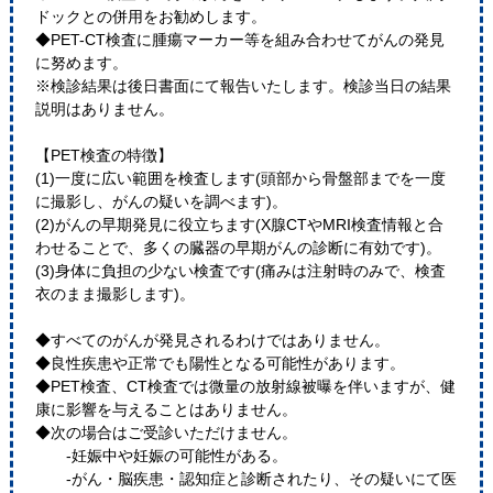
ドックとの併用をお勧めします。
◆PET-CT検査に腫瘍マーカー等を組み合わせてがんの発見
に努めます。
※検診結果は後日書面にて報告いたします。検診当日の結果
説明はありません。
【PET検査の特徴】
(1)一度に広い範囲を検査します(頭部から骨盤部までを一度
に撮影し、がんの疑いを調べます)。
(2)がんの早期発見に役立ちます(X腺CTやMRI検査情報と合
わせることで、多くの臓器の早期がんの診断に有効です)。
(3)身体に負担の少ない検査です(痛みは注射時のみで、検査
衣のまま撮影します)。
◆すべてのがんが発見されるわけではありません。
◆良性疾患や正常でも陽性となる可能性があります。
◆PET検査、CT検査では微量の放射線被曝を伴いますが、健
康に影響を与えることはありません。
◆次の場合はご受診いただけません。
-妊娠中や妊娠の可能性がある。
-がん・脳疾患・認知症と診断されたり、その疑いにて医