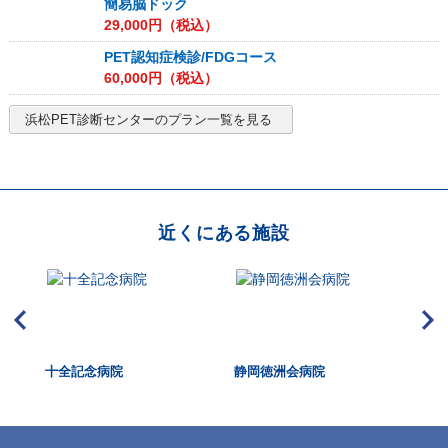
簡易脳ドック
29,000
円（税込）
PET認知症検診/FDGコース
60,000
円（税込）
浜松PET診断センター
のプラン一覧を見る
近くにある施設
十全記念病院
静岡徳洲会病院
HM