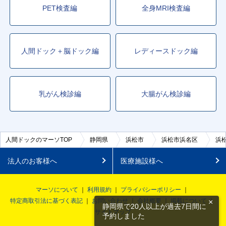
PET検査編
全身MRI検査編
人間ドック＋脳ドック編
レディースドック編
乳がん検診編
大腸がん検診編
人間ドックのマーソTOP
静岡県
浜松市
浜松市浜名区
浜
法人のお客様へ
医療施設様へ
マーソについて
利用規約
プライバシーポリシー
特定商取引法に基づく表記
お問い合わせ
会社概要
掲載について
×
静岡県で20人以上が過去7日間に
サイトマップ
予約しました