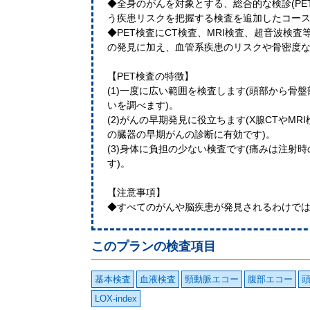
◆全身のがんを対象とする、総合的な検診(PE
う疾患リスクを把握する検査を追加したコー
◆PET検査にCT検査、MRI検査、超音波検
の発見に加え、血管系疾患のリスクや骨密度
【PET検査の特徴】
(1)一度に広い範囲を検査します(頭部から骨
いを調べます)。
(2)がんの早期発見に役立ちます(X腺CTやM
の臓器の早期がんの診断に有効です)。
(3)身体に負担の少ない検査です(痛みは注射
す)。
【注意事項】
◆すべてのがんや脳疾患が発見されるわけで
このプランの検査項目
基本検査
血液検査
頸動脈エコー
腹部エコー
頭
LOX-index