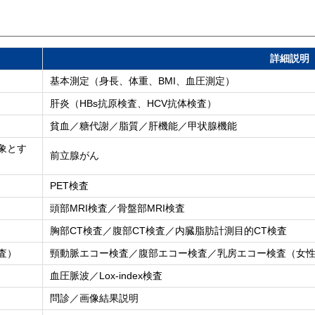
詳細説明
基本測定（身長、体重、BMI、血圧測定）
肝炎（HBs抗原検査、HCV抗体検査）
貧血／糖代謝／脂質／肝機能／甲状腺機能
象とす
前立腺がん
PET検査
頭部MRI検査／骨盤部MRI検査
胸部CT検査／腹部CT検査／内臓脂肪計測目的CT検査
査）
頸動脈エコー検査／腹部エコー検査／乳房エコー検査（女
血圧脈波／Lox-index検査
問診／画像結果説明