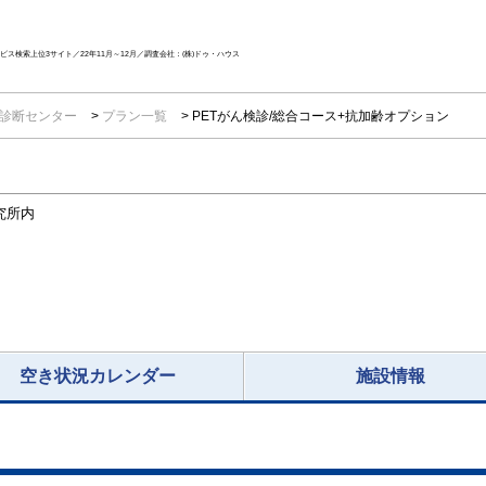
ス検索上位3サイト／22年11月～12月／調査会社：(株)ドゥ・ハウス
T診断センター
プラン一覧
PETがん検診/総合コース+抗加齢オプション
究所内
空き状況カレンダー
施設情報