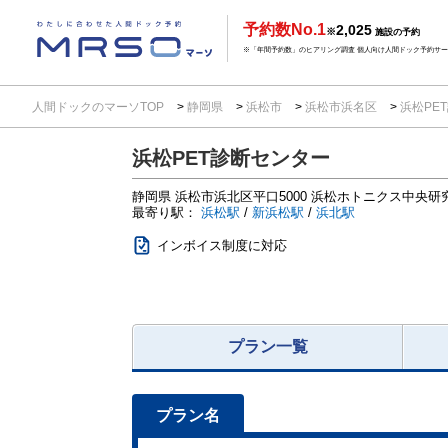
予約数No.1
2,025
※
施設の予約
※「年間予約数」のヒアリング調査 個人向け人間ドック予約サービ
人間ドックのマーソTOP
静岡県
浜松市
浜松市浜名区
浜松PE
浜松PET診断センター
静岡県
浜松市浜北区平口5000
浜松ホトニクス中央研
最寄り駅：
浜松駅
/
新浜松駅
/
浜北駅
インボイス制度に対応
プラン一覧