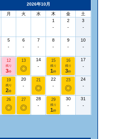
2026年10月
月
火
水
木
金
土
1
2
3
-
-
-
5
6
7
8
9
10
-
-
-
-
-
-
14
17
12
13
15
16
-
-
残り
残り
残り
◎
3
1
3
枠
枠
枠
20
22
24
19
21
23
-
-
-
残り
◎
◎
2
枠
28
30
31
26
27
29
-
-
-
残り
◎
◎
1
枠