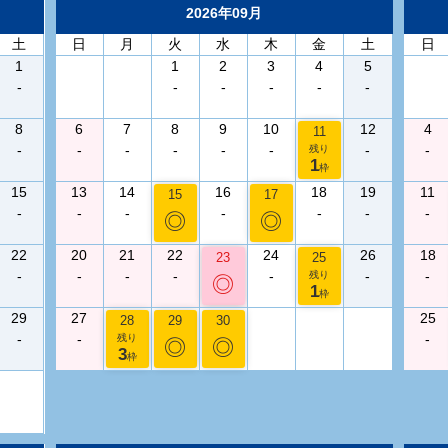
2026年09月
土
日
月
火
水
木
金
土
日
1
1
2
3
4
5
-
-
-
-
-
-
8
6
7
8
9
10
12
4
11
-
-
-
-
-
-
-
-
残り
1
枠
15
13
14
16
18
19
11
15
17
-
-
-
-
-
-
-
◎
◎
22
20
21
22
24
26
18
23
25
-
-
-
-
-
-
-
残り
◎
1
枠
29
27
25
28
29
30
-
-
-
残り
◎
◎
3
枠