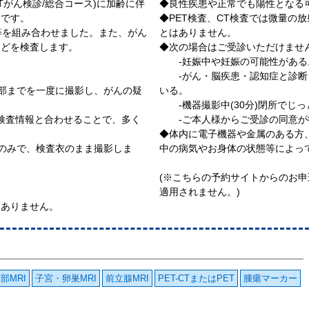
Tがん検診/総合コース)に加齢に伴
◆良性疾患や正常でも陽性となる
スです。
◆PET検査、CT検査では微量の
査等を組み合わせました。また、がん
とはありません。
などを検査します。
◆次の場合はご受診いただけませ
-妊娠中や妊娠の可能性があ
-がん・脳疾患・認知症と診断
盤部までを一度に撮影し、がんの疑
いる。
-機器撮影中(30分)閉所でじ
RI検査情報と合わせることで、多く
-ご本人様からご受診の同意が
◆体内に電子機器や金属のある方
時のみで、検査衣のまま撮影しま
中の病気やお身体の状態等によっ
(※こちらの予約サイトからのお
適用されません。)
はありません。
部MRI
子宮・卵巣MRI
前立腺MRI
PET-CTまたはPET
腫瘍マーカー