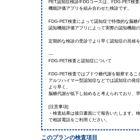
PET認知症検診/FDGコースは、FDG-PE
機能評価アプリを組み合わせた検診です。
FDG-PET検査によって認知症で特徴的な脳糖
認知機能評価アプリによって実際の認知機能
定期的な検診の受診でより早く認知症の兆候
---
FDG-PET検査と認知症について
FDG-PET検査ではブドウ糖代謝を観察する
アルツハイマー型認知症などでは認知症の発症
より早く、
脳糖代謝が低下し始めると考えられており、
[注意事項]
・検査結果は後日書面にて報告いたします。
で相談電話をご利用ください。
このプランの検査項目