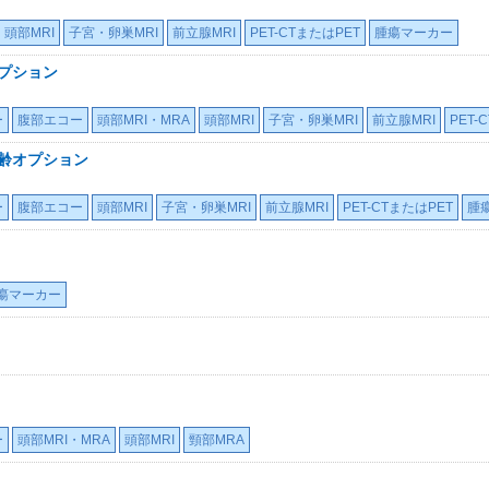
頭部MRI
子宮・卵巣MRI
前立腺MRI
PET-CTまたはPET
腫瘍マーカー
オプション
ー
腹部エコー
頭部MRI・MRA
頭部MRI
子宮・卵巣MRI
前立腺MRI
PET-
加齢オプション
ー
腹部エコー
頭部MRI
子宮・卵巣MRI
前立腺MRI
PET-CTまたはPET
腫
瘍マーカー
ー
頭部MRI・MRA
頭部MRI
頸部MRA