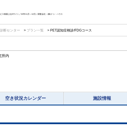
ス検索上位3サイト／22年11月～12月／調査会社：(株)ドゥ・ハウス
T診断センター
プラン一覧
PET認知症検診/FDGコース
究所内
空き状況カレンダー
施設情報