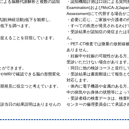
T検査による脳糖代謝解析と複数の認知
・認知機能計測は口頭による質問形式で行う
Examination)およびMoCA-J(Japanese
Assessment)にて代替する場合
代謝(神経活動)低下を観察し、
・必要に応じ、ご家族や介護者の付
の低下を調べます。
・すべての疾患が発見されるわけ
・受診結果が認知症の発症または
を捉えることを目指しています。
ん。
・PET‐CT検査では微量の放射
ありません。
・妊娠中や妊娠の可能性がある方
受診いただけない場合があります
ことができます。
・同日に他の検診コースと並行し
やMRIで確認できる脳の形態変化
・受診結果は書面郵送にて報告と
対応します。
早期発見に役立つと考えています。
・体内に電子機器や金属のある方
中の病気やお身体の状態等によっ
・受診者様の検査データは、検査
検診当日の結果説明はありませんの
センターの倫理委員会にて承認さ