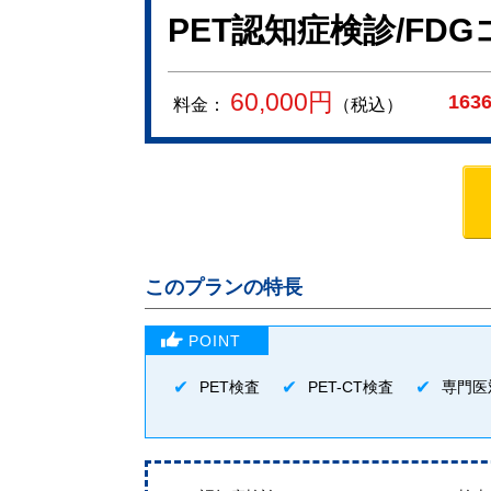
PET認知症検診/FD
60,000
円
163
料金：
（税込）
このプランの特長
PET検査
PET-CT検査
専門医