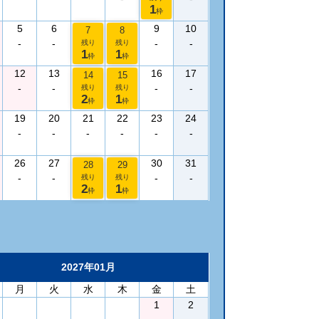
1
枠
5
6
9
10
7
8
-
-
-
-
残り
残り
1
1
枠
枠
12
13
16
17
14
15
-
-
-
-
残り
残り
2
1
枠
枠
19
20
21
22
23
24
-
-
-
-
-
-
26
27
30
31
28
29
-
-
-
-
残り
残り
2
1
枠
枠
2027年01月
月
火
水
木
金
土
1
2