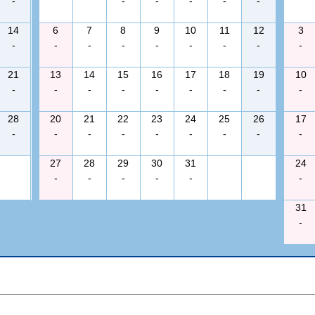
-
-
-
-
-
-
14
6
7
8
9
10
11
12
3
-
-
-
-
-
-
-
-
-
21
13
14
15
16
17
18
19
10
-
-
-
-
-
-
-
-
-
28
20
21
22
23
24
25
26
17
-
-
-
-
-
-
-
-
-
27
28
29
30
31
24
-
-
-
-
-
-
31
-