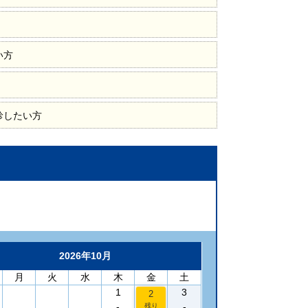
い方
診したい方
2026年10月
月
火
水
木
金
土
1
3
2
-
-
残り