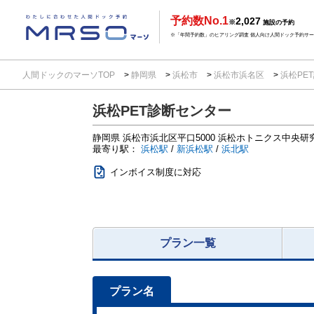
予約数No.1
2,027
※
施設の予約
※「年間予約数」のヒアリング調査 個人向け人間ドック予約サービ
人間ドックのマーソTOP
静岡県
浜松市
浜松市浜名区
浜松PE
浜松PET診断センター
静岡県
浜松市浜北区平口5000
浜松ホトニクス中央研
最寄り駅：
浜松駅
/
新浜松駅
/
浜北駅
インボイス制度に対応
プラン一覧