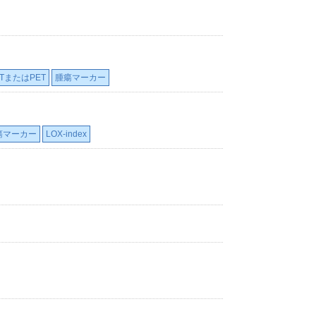
CTまたはPET
腫瘍マーカー
瘍マーカー
LOX-index