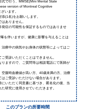
、MMSE(Mini Mental State
 version of Montreal Cognitive
がございます。
添(1名)をお願いします。
ではありません。
非発症の可能性を保証するものではありませ
線被曝を伴いますが、健康に影響を与えることは
、治療中の病気やお身体の状態等によってはご
。
てご受診いただくことはできません。
なりますので、ご質問等は相談電話にて医師が
、空腹時血糖値が高い方、40歳未満の方、治療
てはご受診いただけない場合があります。
時にいただく同意書に基づき、匿名化の後、当
れた研究に使用させていただきます。
このプランの所要時間