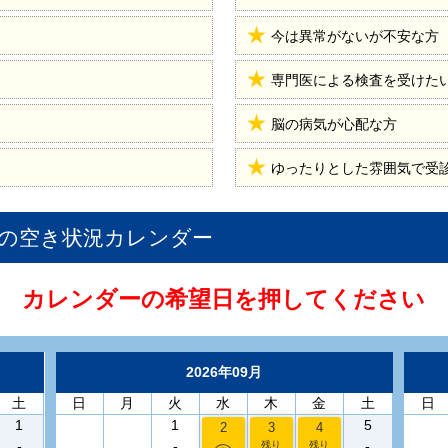
今は異常がないが不安な方
専門医による検査を受けた
脳の病気が心配な方
ゆったりとした雰囲気で受
の空き状況カレンダー
カレンダーの希望日を押してください
2026年09月
土
日
月
火
水
木
金
土
日
1
1
5
2
3
4
-
-
-
残り
残り