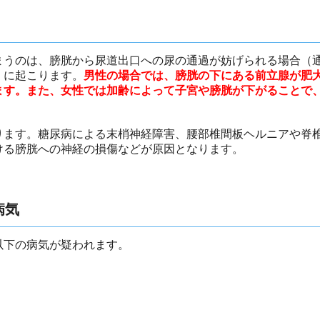
まうのは、膀胱から尿道出口への尿の通過が妨げられる場合（
）に起こります。
男性の場合では、膀胱の下にある前立腺が肥
ます。また、女性では加齢によって子宮や膀胱が下がることで
ります。糖尿病による末梢神経障害、腰部椎間板ヘルニアや脊
ける膀胱への神経の損傷などが原因となります。
病気
以下の病気が疑われます。