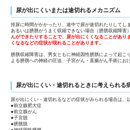
尿が出にくいまたは途切れるメカニズム
排尿に時間がかかったり、途中で尿が途切れたりしてし
あるいは膀胱がうまく収縮できない場合（膀胱収縮障害
んができたりすることで、尿が出にくくなることがあり
くなるなどの症状が現れることがあります。
膀胱収縮障害は、男女ともに神経因性膀胱によって起こ
よる膀胱への神経の圧迫、子宮がん・直腸がん手術にお
尿が出にくい・途切れるときに考えられる
尿が出にくい・途切れるなどの症状がみられる場合は、
●前立腺肥大症
●前立腺がん
●子宮脱
●膀胱脱
●神経因性膀胱