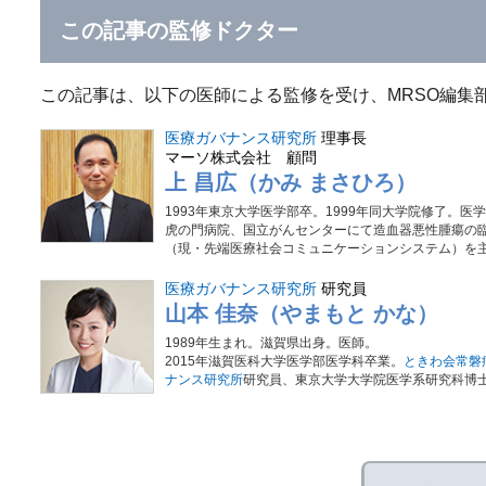
この記事の監修ドクター
この記事は、以下の医師による監修を受け、MRSO編集
医療ガバナンス研究所
理事長
マーソ株式会社 顧問
上 昌広（かみ まさひろ）
1993年東京大学医学部卒。1999年同大学院修了。医
虎の門病院、国立がんセンターにて造血器悪性腫瘍の臨
（現・先端医療社会コミュニケーションシステム）を主宰
医療ガバナンス研究所
研究員
山本 佳奈（やまもと かな）
1989年生まれ。滋賀県出身。医師。
2015年滋賀医科大学医学部医学科卒業。
ときわ会常磐
ナンス研究所
研究員、東京大学大学院医学系研究科博