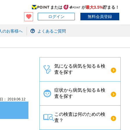
または
が
最大3.5%
貯まる！
ログイン
無料会員登録
人のお客様へ
よくあるご質問
気になる病気を知る＆検
査を探す
症状から病気を知る＆検
査を探す
： 2019.06.12
この検査は何のための検
査？