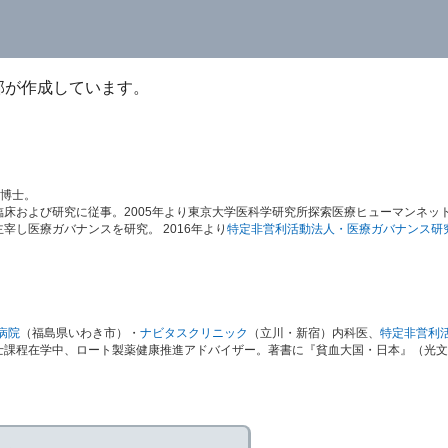
部が作成しています。
学博士。
床および研究に従事。2005年より東京大学医科学研究所探索医療ヒューマンネッ
し医療ガバナンスを研究。 2016年より
特定非営利活動法人・医療ガバナンス研
病院
（福島県いわき市）・
ナビタスクリニック
（立川・新宿）内科医、
特定非営利
士課程在学中、ロート製薬健康推進アドバイザー。著書に『貧血大国・日本』（光文