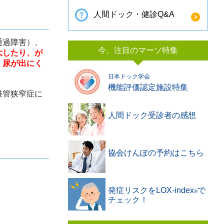
人間ドック・健診Q&A
通過障害）、
今、注目のマーソ特集
大したり、が
、尿が出にく
日本ドック学会
機能評価認定施設特集
椎管狭窄症に
人間ドック受診者の感想
協会けんぽの予約はこちら
発症リスクをLOX-index
で
®️
チェック！