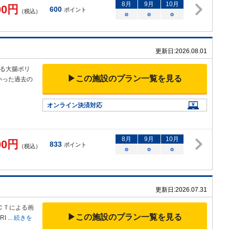
8
月
9
月
10
月
00
円
600
ポイント
（税込）
○
○
○
更新日:
2026.08.01
る大腸ポリ
▶この施設のプラン一覧を見る
いった過去の
オンライン決済対応
8
月
9
月
10
月
00
円
833
ポイント
（税込）
○
○
○
更新日:
2026.07.31
ＣＴによる画
▶この施設のプラン一覧を見る
RI
...
続きを