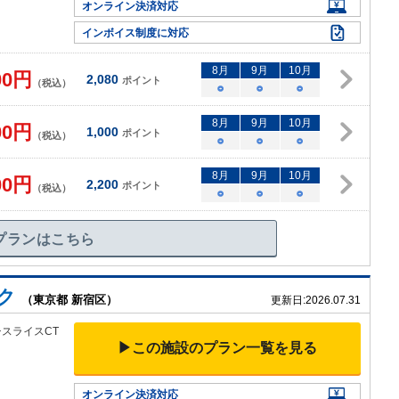
オンライン決済対応
インボイス制度に対応
8
月
9
月
10
月
00
円
2,080
ポイント
（税込）
○
○
○
8
月
9
月
10
月
00
円
1,000
ポイント
（税込）
○
○
○
8
月
9
月
10
月
00
円
2,200
ポイント
（税込）
○
○
○
プランはこちら
ク
（東京都 新宿区）
更新日:
2026.07.31
チ
スライスCT
▶この施設のプラン一覧を見る
オンライン決済対応