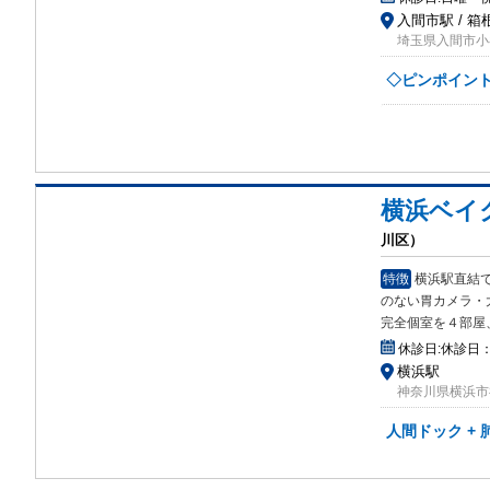
入間市駅 / 
埼玉県入間市小谷
◇ピンポイント
横浜ベイ
川区）
特徴
横浜駅直結
の
ない胃カメラ・
完全個室を４部屋
休診日:
休診日：
横浜駅
神奈川県横浜市神
人間ドック + 