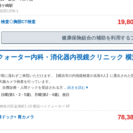
箱根ケ崎駅
田1258-1
19,8
検査◇胸部CT検査
健康保険組合の補助を利用する
クォーター内科・消化器内視鏡クリニック 横
で雨に濡れずご来院いただけます。【横浜市の内視鏡検査の名医4人】に選出された
大腸カメラ検査を行っています。
、自費診療・人間ドックを受診される方
...
続きを読む▼
日曜(第1・3・5週)、月曜(第2・4週)、祝日
奈川区金港町1-10 横浜ベイクォーター 6F
78,3
肺ドック+ 胃カメラ