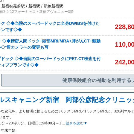
祝日
 新宿御苑前駅 / 新宿駅 / 新線新宿駅
宿2-5-12フォーキャスト新宿アヴェニュー3階
ク ◇◆当院のスーパードックに全身DWIBSを付けた
228,8
ランです◇◆
 ◇◆精密人間ドック+頭部MRI/MRA+肺がんCT+頸動
110,0
◇*胃カメラへの変更も可
ドック ◇◆当院のスーパードックにPET-CT検査を付
242,0
ティブプランです◇◆
健康保険組合の補助を利用する
ルスキャニング新宿 阿部公彦記念クリニッ
な変化を、より鮮明に捉えるために3.0テスラMRI／1.5テスラMRIと、320列マル
います。
0分～20時00分、日曜日は9時00分～1
...
続きを読む▼
・年末年始