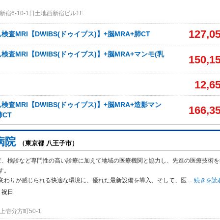
宿6-10-1日土地西新宿ビル1F
127,0
査MRI【DWIBS(ドゥイブス)】+脳MRA+肺CT
査MRI【DWIBS(ドゥイブス)】+脳MRA+マンモ(乳
150,1
12,6
査MRI【DWIBS(ドゥイブス)】+脳MRA+造影マン
166,3
肺CT
病院
（東京都 八王子市）
査、検診など専門性の高い診療に加えて地域の医療機関と協力し、先進の医療技術を
す。
変わりが感じられる快適な環境に、優れた最新設備を導入、そして、医
...
続きを読
・祝日
壱分方町50-1