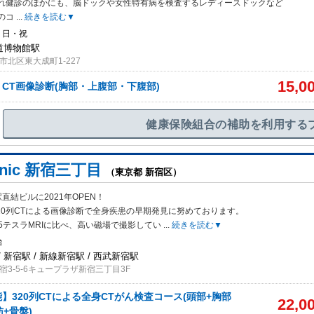
れ健診のほかにも、脳ドックや女性特有病を検査するレディースドックなど
のコ
...
続きを読む▼
・日・祝
鉄道博物館駅
北区東大成町1-227
15,0
CT画像診断(胸部・上腹部・下腹部)
健康保険組合の補助を利用する
linic 新宿三丁目
（東京都 新宿区）
直結ビルに2021年OPEN！
320列CTによる画像診断で全身疾
患の早期発見に努めております。
1.5テスラMRIに比べ、高い磁場で撮影してい
...
続きを読む▼
始
 新宿駅 / 新線新宿駅 / 西武新宿駅
3-5-6キュープラザ新宿三丁目3F
】320列CTによる全身CTがん検査コース(頭部+胸部
22,0
+骨盤)