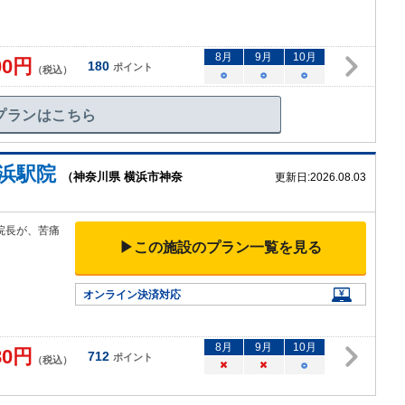
8
月
9
月
10
月
00
円
180
ポイント
（税込）
○
○
○
プランはこちら
浜駅院
（神奈川県 横浜市神奈
更新日:
2026.08.03
院長が、苦痛
▶この施設のプラン一覧を見る
オンライン決済対応
8
月
9
月
10
月
80
円
712
ポイント
（税込）
×
×
○