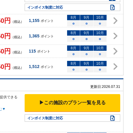
インボイス制度に対応
8
月
9
月
10
月
50
円
1,155
ポイント
（税込）
○
○
○
8
月
9
月
10
月
50
円
1,365
ポイント
（税込）
○
○
○
8
月
9
月
10
月
50
円
115
ポイント
（税込）
○
○
○
8
月
9
月
10
月
50
円
1,512
ポイント
（税込）
○
○
○
更新日:
2026.07.31
提供できる
▶この施設のプラン一覧を見る
む▼
インボイス制度に対応