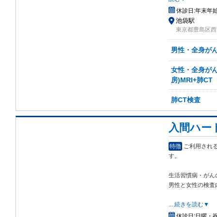
休診日:
年末年
池袋駅
東京都豊島区西池
男性・全身がん検
女性・全身がん検
房)MRI+肺CT
肺CT検査
入間ハー
特徴
ご利用され
す。
生活習慣病・がん
男性と女性の検査
...
続きを読む▼
休診日:
日曜・