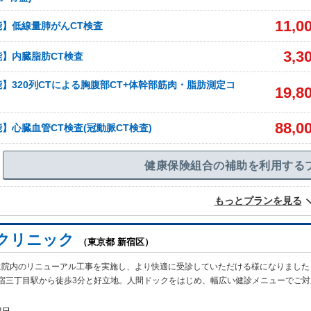
11,0
】低線量肺がんCT検査
3,3
】内臓脂肪CT検査
】320列CTによる胸腹部CT+体幹部筋肉・脂肪測定コ
19,8
88,0
】心臓血管CT検査(冠動脈CT検査)
健康保険組合の補助を利用する
もっとプランを見る
クリニック
（東京都 新宿区）
月に院内のリニューアル工事を実施し、より快適に受診していただける様になりました
宿三丁目駅から徒歩3分と好立地。人間ドックをはじめ、幅広い健診メニューでご対