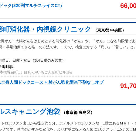
66,0
ドック(320列マルチスライスCT)
形町消化器・内視鏡クリニック
（東京都 中央区）
は胃がん・大腸がんをはじめとする消化器の「がん」や、「がん」になる前段階であ
見・早期治療できる唯一の方法です。一方で、検査に対する「痛い」「苦しい」と
3水曜日、日曜・祝日（第4日曜のみ営業）
小伝馬町駅
本橋堀留町1丁目10-14いちご人形町ビル1階
アム全身人間ドックコース + 肺がん強化型※下剤なしオプ
91,7
ルスキャニング池袋
（東京都 豊島区）
メトロポリタン出口から徒歩約１分、ホテルメトロポリタン地下1階にあるＭＲＩ・
クです。体内のかすかな変化を、より鮮明に捉えるために3.0テスラ／1.5テスラM