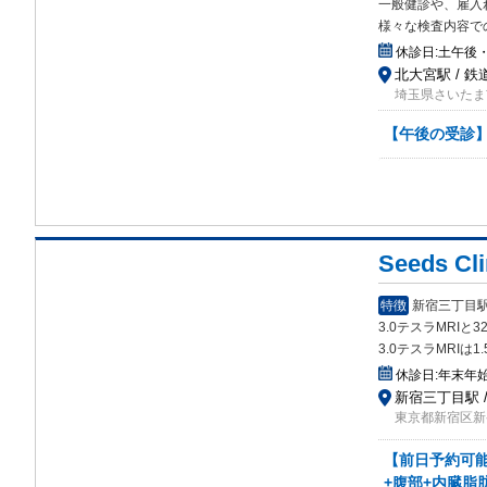
一般健診
や、雇入
様々な検査内容で
休診日:
土午後
北大宮駅 / 
埼玉県さいたま市
【午後の受診】
Seeds C
特徴
新宿三丁目駅
3.0テスラMRIと
3.0テスラMRIは
休診日:
年末年
新宿三丁目駅 /
東京都新宿区新宿
【前日予約可能
+腹部+内臓脂肪