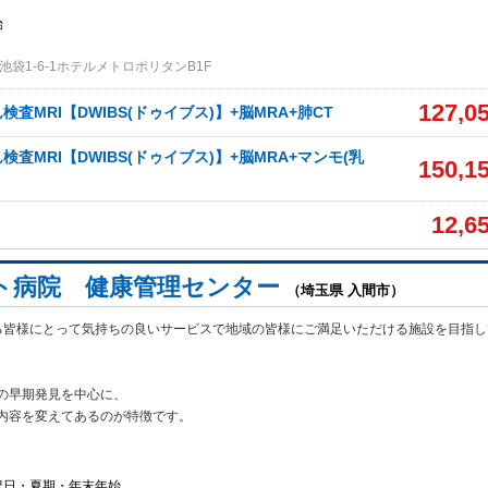
始
袋1-6-1ホテルメトロポリタンB1F
127,0
査MRI【DWIBS(ドゥイブス)】+脳MRA+肺CT
査MRI【DWIBS(ドゥイブス)】+脳MRA+マンモ(乳
150,1
12,6
ト病院 健康管理センター
（埼玉県 入間市）
る皆様にとって気持ちの良いサービスで地域の皆様にご満足いただける施設を目指し
の早期発見を中心に、
内容を変えてあるのが特徴です。
祝日・夏期・年末年始