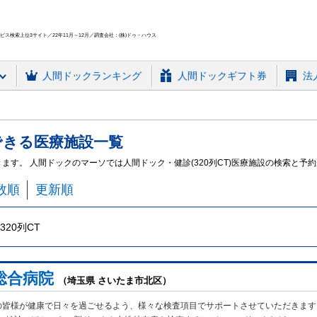
ス検索上位3サイト／22年11月～12月／調査会社：(株)ドゥ・ハウス
人間ドック
ランキング
人間ドックギフト券
法
できる
医療施設
一覧
きます。 人間ドックのマーソでは人間ドック・健診(320列CT)医療施設の検索と予
数順
更新順
320列CT
総合病院
（埼玉県 さいたま市北区）
の皆様が健康で日々を過ごせるよう、様々な検査項目でサポートさせていただきます