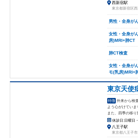
西新宿駅
東京都新宿区西新
男性・全身がん検
女性・全身がん検
房)MRI+肺CT
肺CT検査
女性・全身がん検
モ(乳房)MRI+
東京天使
特徴
外来から検
よう
心がけていま
また、四季の移り
休診日:
日曜日
八王子駅
東京都八王子市上