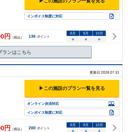
▶この施設のプラン一覧を見る
インボイス制度に対応
8
月
9
月
10
月
00
円
136
ポイント
（税込）
○
○
○
プランはこちら
更新日:
2026.07.31
▶この施設のプラン一覧を見る
オンライン決済対応
インボイス制度に対応
8
月
9
月
10
月
00
円
200
ポイント
（税込）
○
○
○