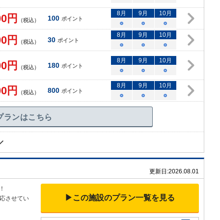
8
月
9
月
10
月
00
円
100
ポイント
（税込）
○
○
○
8
月
9
月
10
月
00
円
30
ポイント
（税込）
○
○
○
8
月
9
月
10
月
00
円
180
ポイント
（税込）
○
○
○
8
月
9
月
10
月
00
円
800
ポイント
（税込）
○
○
○
プランはこちら
更新日:
2026.08.01
！
▶この施設のプラン一覧を見る
応させてい