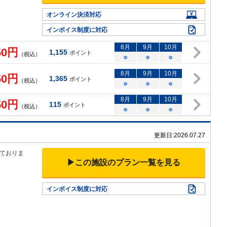
オンライン決済対応
インボイス制度に対応
8
月
9
月
10
月
50
円
1,155
ポイント
（税込）
○
○
○
8
月
9
月
10
月
50
円
1,365
ポイント
（税込）
○
○
○
8
月
9
月
10
月
50
円
115
ポイント
（税込）
○
○
○
更新日:
2026.07.27
ておりま
▶この施設のプラン一覧を見る
インボイス制度に対応