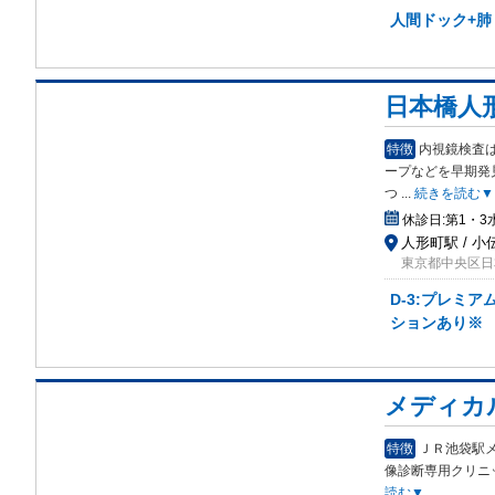
人間ドック+肺
日本橋人
特徴
内視鏡検査
ープ
などを早期発
つ
...
続きを読む▼
休診日:
第1・
人形町駅 / 
東京都中央区日
D-3:プレミ
ションあり※
メディカ
特徴
ＪＲ池袋駅
像
診断専用クリニッ
読む▼