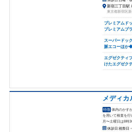
休診日:
日曜・
新宿三丁目駅 /
東京都新宿区新
プレミアムドッ
プレミアムプ
スーパードック
脈エコーほか◆
エグゼクティブ
けたエグゼク
メディカ
特徴
体内のかすか
を用いて検査を行
月〜土曜日は8時3
休診日:
祝祭日