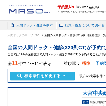
予約数No.1
2,027
※
施設の予約
※「年間予約数」のヒアリング調査 個人向け人間ドック予約サービ
人間ドック・健診を探す
病気・検査
について
調べる
人間ドックのマーソTOP
全国の人間ドック・健診(320列CT)医療施設一覧
全国
の
人間ドック・健診
(320列CT)
が予約
全国では11件の医療施設で人間ドック・健診(320列CT)を予約することがで
11
並び順：
標準
予約
全
件中
1
〜
11
件表示
検索条件を変更する
現在の検索条件：
▼
大宮中央
特徴
当院は地域