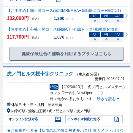
【おすすめ】脳・肺コース(頭部MRI/MRA+頸動脈エコー+胸部CT)
8
月
9
月
10
月
132,000
円
1,200
（税込）
ポイント
○
○
○
【おすすめ】心臓・肺コース(胸部CT+心臓ドック+動脈硬化検査)
8
月
9
月
10
月
117,700
円
1,070
（税込）
ポイント
○
○
○
健康保険組合の補助を利用するプランはこちら
虎ノ門ヒルズ桜十字クリニック
（東京都 港区）
更新日:
2026.07.31
特徴
【2023年10月 虎ノ門ヒルズステーシ
ョンタワー内にNewOpen！！】
日々働かれるお忙しいオ
...
続きを読む▼
休診日:
土・日・祝日・年末年始
内幸町駅 / 溜池山王駅 / 虎ノ門ヒルズ駅 / 虎ノ門駅
オンライン決済対応
インボイス制度に対応
★お食事券付き★【採血のみで胃部検査をパス!】胃カメラ・バリウ