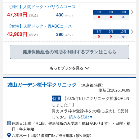
【男性】人間ドック・バリウムコース
8
月
9
月
10
月
47,300
円
430
（税込）
ポイント
×
×
○
【女性】人間ドック・胃ABCコース
8
月
9
月
10
月
42,900
円
390
（税込）
ポイント
×
×
○
健康保険組合の補助を利用するプランはこちら
もっとプランを見る
城山ガーデン桜十字クリニック
（東京都 港区）
更新日:
2026.04.09
特徴
【2025年8月にクリニック拡張OPEN
しました！】
胃カメラ枠や受診枠を大幅に拡大して受付
してお
...
続きを読む▼
休診日:
土曜（月1回、健康診断のみ受診可能日があります）・日曜・祝
日・年末年始
六本木一丁目駅 / 御成門駅 / 神谷町駅 / 霞ケ関駅