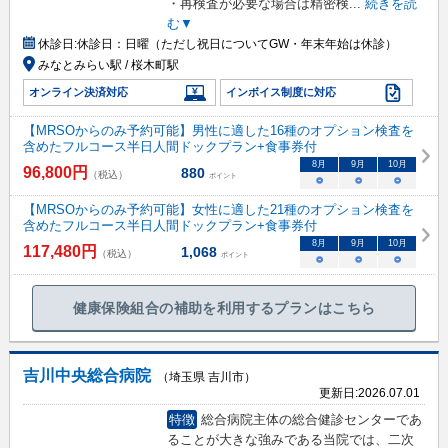
・再検査が必要な場合は精密検
...
続きを読
む▼
休診日:
休診日：日曜（ただし祝日についてGW・年末年始は休診）
みなとみらい駅 / 桜木町駅
オンライン決済対応
インボイス制度に対応
【MRSOからのみ予約可能】男性に適した16種のオプション検査を
含めたフルコース半日人間ドックプラン+食事券付
8
月
9
月
10
月
96,800
円
880
（税込）
ポイント
○
○
○
【MRSOからのみ予約可能】女性に適した21種のオプション検査を
含めたフルコース半日人間ドックプラン+食事券付
8
月
9
月
10
月
117,480
円
1,068
（税込）
ポイント
○
○
○
健康保険組合の補助を利用するプランはこちら
吉川中央総合病院
（埼玉県 吉川市）
更新日:
2026.07.01
特徴
総合病院主体の総合健診センターであ
ることが大きな強みである当院では、二次