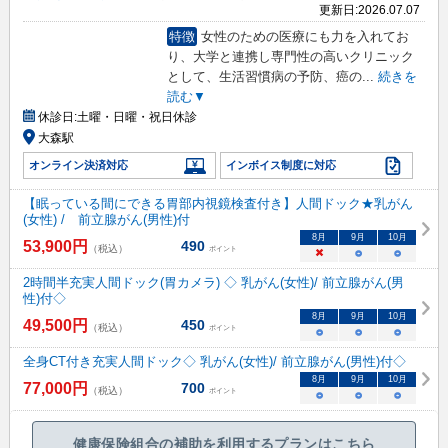
更新日:
2026.07.07
特徴
女性のための医療にも力を入れてお
り、大学と連携し専門性の高いクリニック
として、生活習慣病の予防、癌の
...
続きを
読む▼
休診日:
土曜・日曜・祝日休診
大森駅
オンライン決済対応
インボイス制度に対応
【眠っている間にできる胃部内視鏡検査付き】人間ドック★乳がん
(女性) / 前立腺がん(男性)付
8
月
9
月
10
月
53,900
円
490
（税込）
ポイント
×
○
○
2時間半充実人間ドック(胃カメラ) ◇ 乳がん(女性)/ 前立腺がん(男
性)付◇
8
月
9
月
10
月
49,500
円
450
（税込）
ポイント
○
○
○
全身CT付き充実人間ドック◇ 乳がん(女性)/ 前立腺がん(男性)付◇
8
月
9
月
10
月
77,000
円
700
（税込）
ポイント
○
○
○
健康保険組合の補助を利用するプランはこちら