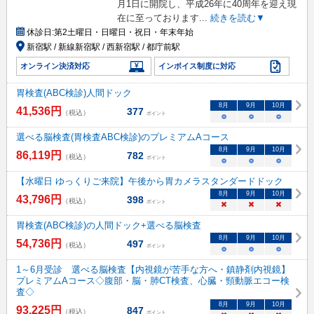
月1日に開院し、平成26年に40周年を迎え現
在に至っております
...
続きを読む▼
休診日:
第2土曜日・日曜日・祝日・年末年始
新宿駅 / 新線新宿駅 / 西新宿駅 / 都庁前駅
オンライン決済対応
インボイス制度に対応
胃検査(ABC検診)人間ドック
8
月
9
月
10
月
41,536
円
377
（税込）
ポイント
○
○
○
選べる脳検査(胃検査ABC検診)のプレミアムAコース
8
月
9
月
10
月
86,119
円
782
（税込）
ポイント
○
○
○
【水曜日 ゆっくりご来院】午後から胃カメラスタンダードドック
8
月
9
月
10
月
43,796
円
398
（税込）
ポイント
×
×
×
胃検査(ABC検診)の人間ドック+選べる脳検査
8
月
9
月
10
月
54,736
円
497
（税込）
ポイント
○
○
○
1～6月受診 選べる脳検査【内視鏡が苦手な方へ・鎮静剤内視鏡】
プレミアムAコース◇腹部・脳・肺CT検査、心臓・頸動脈エコー検
査◇
8
月
9
月
10
月
93,225
円
847
（税込）
ポイント