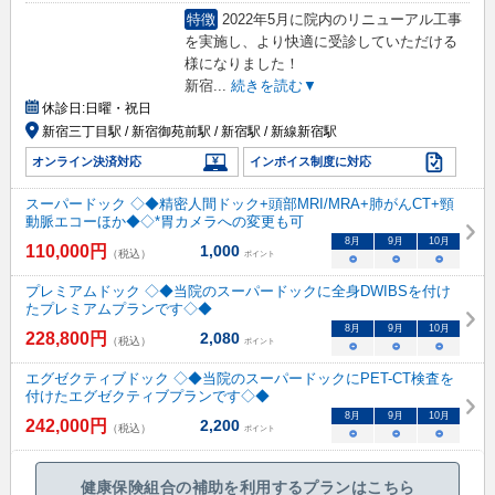
特徴
2022年5月に院内のリニューアル工事
を実施し、より快適に受診していただける
様になりました！
新宿
...
続きを読む▼
休診日:
日曜・祝日
新宿三丁目駅 / 新宿御苑前駅 / 新宿駅 / 新線新宿駅
オンライン決済対応
インボイス制度に対応
スーパードック ◇◆精密人間ドック+頭部MRI/MRA+肺がんCT+頸
動脈エコーほか◆◇*胃カメラへの変更も可
8
月
9
月
10
月
110,000
円
1,000
（税込）
ポイント
○
○
○
プレミアムドック ◇◆当院のスーパードックに全身DWIBSを付け
たプレミアムプランです◇◆
8
月
9
月
10
月
228,800
円
2,080
（税込）
ポイント
○
○
○
エグゼクティブドック ◇◆当院のスーパードックにPET-CT検査を
付けたエグゼクティブプランです◇◆
8
月
9
月
10
月
242,000
円
2,200
（税込）
ポイント
○
○
○
健康保険組合の補助を利用するプランはこちら