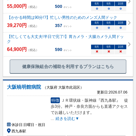
8
月
9
月
10
月
55,000
円
500
（税込）
ポイント
○
○
○
【かかる時間は90分!?】忙しい男性のためのメンズ人間ドック
8
月
9
月
10
月
39,270
円
357
（税込）
ポイント
○
○
○
【忙しくても大丈夫!半日で完了!】胃カメラ・大腸カメラ人間ドッ
ク
8
月
9
月
10
月
64,900
円
590
（税込）
ポイント
×
×
×
健康保険組合の補助を利用するプランはこちら
大阪暁明館病院
（大阪府 大阪市此花区）
更新日:
2026.07.06
特徴
ＪＲ環状線・阪神線『西九条駅』 徒
歩3分。神戸・奈良方面からも直通アクセス
でお越しいただけます。
...
続きを読む▼
休診日:
日曜日・祝日
西九条駅