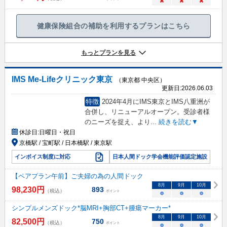
×
×
×
健康保険組合の補助を利用するプランはこちら
もっとプランを見る
IMS Me-Lifeクリニック東京
（東京都 中央区）
更新日:
2026.06.03
特徴
2024年4月にIMS東京とIMS八重洲が
合併し、リニューアルオープン。受診者様
のニーズを捉え、より
...
続きを読む▼
休診日:
日曜日・祝日
京橋駅 / 宝町駅 / 日本橋駅 / 東京駅
インボイス制度に対応
日本人間ドック学会機能評価認定施設
【ペアプラン午前】ご夫婦の為の人間ドック
8
月
9
月
10
月
98,230
円
893
（税込）
ポイント
○
○
○
シンプルメンズドック*脳MRI+胸部CT+腫瘍マーカー*
8
月
9
月
10
月
82,500
円
750
（税込）
ポイント
○
○
○