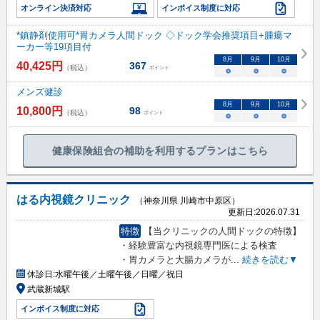
オンライン決済対応
インボイス制度に対応
*鎮静剤使用可*胃カメラ人間ドック ◇ドック学会推奨項目+腫瘍マ
ーカー等19項目付
8
月
9
月
10
月
40,425
円
367
（税込）
ポイント
○
○
○
メンズ健診
8
月
9
月
10
月
10,800
円
98
（税込）
ポイント
○
○
○
健康保険組合の補助を利用するプランはこちら
はる内視鏡クリニック
（神奈川県 川崎市中原区）
更新日:
2026.07.31
特徴
【当クリニックの人間ドックの特徴】
・経験豊富な内視鏡専門医による検査
・胃カメラと大腸カメラが
...
続きを読む▼
休診日:
水曜午後／土曜午後／日曜／祝日
武蔵新城駅
インボイス制度に対応