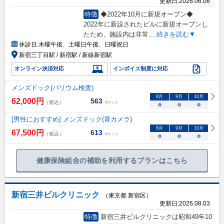
更新日:
2026.06.06
特徴
◆2022年10月に新規オープン◆
2022年に新設されたビルに新規オープンし
たため、施設内は非常
...
続きを読む▼
休診日:
木曜午後、土曜日午後、日曜祝日
新宿三丁目駅 / 新宿駅 / 新線新宿駅
オンライン決済対応
インボイス制度に対応
メンズドック(バリウム検査)
8
月
9
月
10
月
62,000
円
563
（税込）
ポイント
○
○
○
[男性におすすめ] メンズドック(胃カメラ)
8
月
9
月
10
月
67,500
円
613
（税込）
ポイント
○
○
○
健康保険組合の補助を利用するプランはこちら
新宿三井ビルクリニック
（東京都 新宿区）
更新日:
2026.08.03
特徴
新宿三井ビルクリニックは昭和49年10