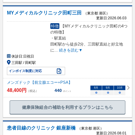
MYメディカルクリニック田町三田
（東京都 港区）
更新日:
2026.06.03
特徴
【MYメディカルクリニック田町の4つ
の特徴】
・駅直結
田町駅から徒歩2分、三田駅直結と好立地
に
...
続きを読む▼
休診日:
日祝日
三田駅 / 田町駅
インボイス制度に対応
メンズドック【前立腺エコー+PSA】
8
月
9
月
10
月
48,400
円
440
（税込）
ポイント
○
○
○
健康保険組合の補助を利用するプランはこちら
患者目線のクリニック 銀座新橋
（東京都 港区）
更新日:
2026.08.01