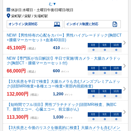
む▼
休診日:
水曜日・土曜日午後/日曜日/祝日
栄町駅 / 栄駅 / 矢場町駅
オンライン決済対応
インボイス制度に対応
NEW!【男性特有の心配をカバー】男性ハイグレードドック(胸部CT
+腫瘍マーカーセット+血液40項目)
8
月
9
月
10
月
45,100
円
410
（税込）
ポイント
○
○
○
NEW【専門医が当日解説!】半日で実施!胃カメラ・大腸カメラドッ
ク(胸部CT・腫瘍マーカーセット付)
8
月
9
月
10
月
66,000
円
600
（税込）
ポイント
○
○
○
【3大疾患を半日で検査】大腸カメラも含む!メンズプレミアムドッ
ク(頭部MRI検査+各種エコー検査+胃部内視鏡検査)
8
月
9
月
10
月
132,000
円
1,200
（税込）
ポイント
○
○
○
【短時間でフル項目】男性プラチナドック(頭部MRI検査、胸部C
T、腹部エコー、心臓エコー、前立腺がん)
8
月
9
月
10
月
113,300
円
1,030
（税込）
ポイント
○
○
○
【3大疾患と今後のリスクを徹底的に検査】大腸カメラも含む!メン