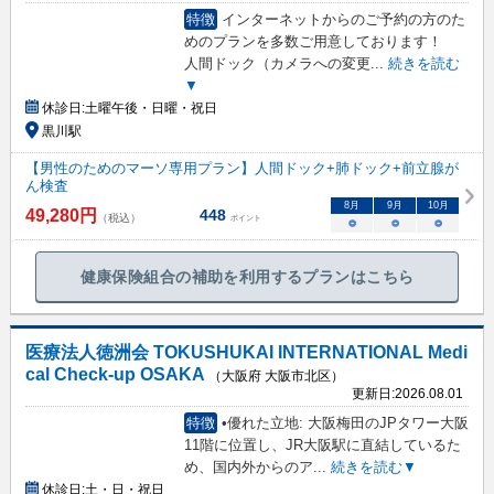
特徴
インターネットからのご予約の方のた
めのプランを多数ご用意しております！
人間ドック（カメラへの変更
...
続きを読む
▼
休診日:
土曜午後・日曜・祝日
黒川駅
【男性のためのマーソ専用プラン】人間ドック+肺ドック+前立腺が
ん検査
8
月
9
月
10
月
49,280
円
448
（税込）
ポイント
○
○
○
健康保険組合の補助を利用するプランはこちら
医療法人徳洲会 TOKUSHUKAI INTERNATIONAL Medi
cal Check-up OSAKA
（大阪府 大阪市北区）
更新日:
2026.08.01
特徴
•優れた立地: 大阪梅田のJPタワー大阪
11階に位置し、JR大阪駅に直結しているた
め、国内外からのア
...
続きを読む▼
休診日:
土・日・祝日