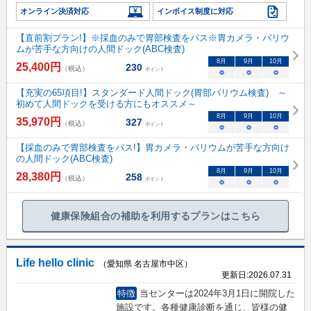
オンライン決済対応
インボイス制度に対応
【直前割プラン!】※採血のみで胃部検査をパス※胃カメラ・バリウ
ムが苦手な方向けの人間ドック(ABC検査)
8
月
9
月
10
月
25,400
円
230
（税込）
ポイント
○
○
○
【充実の65項目!】スタンダード人間ドック(胃部バリウム検査) ～
初めて人間ドックを受ける方にもオススメ～
8
月
9
月
10
月
35,970
円
327
（税込）
ポイント
○
○
○
【採血のみで胃部検査をパス!】胃カメラ・バリウムが苦手な方向け
の人間ドック(ABC検査)
8
月
9
月
10
月
28,380
円
258
（税込）
ポイント
○
○
○
健康保険組合の補助を利用するプランはこちら
Life hello clinic
（愛知県 名古屋市中区）
更新日:
2026.07.31
特徴
当センターは2024年3月1日に開院した
施設です。各種健康診断を通じ、皆様の健