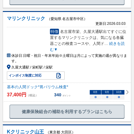
マリンクリニック
（愛知県 名古屋市中区）
更新日:
2026.03.03
特徴
名古屋市栄、久屋大通駅出てすぐに位
置するマリンクリニックは、気になる各臓
器ごとの検査コースや、人間ド
...
続きを読
む▼
休診日:
日曜・祝日・年末年始※土曜日は月によって実施の週が異なりま
す。
久屋大通駅 / 栄町駅 / 栄駅
インボイス制度に対応
基本の人間ドック*胃バリウム検査*
8
月
9
月
10
月
37,400
円
340
（税込）
ポイント
○
○
○
健康保険組合の補助を利用するプランはこちら
Kクリニック山王
（東京都 大田区）