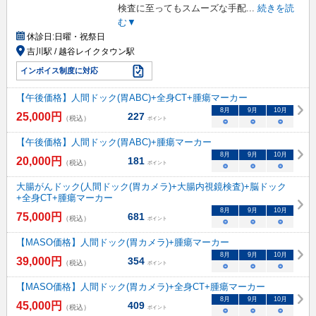
検査に至ってもスムーズな手配
...
続きを読
む▼
休診日:
日曜・祝祭日
吉川駅 / 越谷レイクタウン駅
インボイス制度に対応
【午後価格】人間ドック(胃ABC)+全身CT+腫瘍マーカー
8
月
9
月
10
月
25,000
円
227
（税込）
ポイント
○
○
○
【午後価格】人間ドック(胃ABC)+腫瘍マーカー
8
月
9
月
10
月
20,000
円
181
（税込）
ポイント
○
○
○
大腸がんドック(人間ドック(胃カメラ)+大腸内視鏡検査)+脳ドック
+全身CT+腫瘍マーカー
8
月
9
月
10
月
75,000
円
681
（税込）
ポイント
○
○
○
【MASO価格】人間ドック(胃カメラ)+腫瘍マーカー
8
月
9
月
10
月
39,000
円
354
（税込）
ポイント
○
○
○
【MASO価格】人間ドック(胃カメラ)+全身CT+腫瘍マーカー
8
月
9
月
10
月
45,000
円
409
（税込）
ポイント
○
○
○