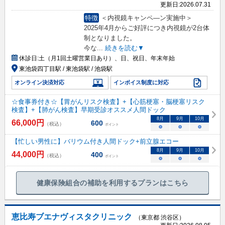
更新日:
2026.07.31
特徴
＜内視鏡キャンペ―ン実施中＞
2025年4月からご好評につき内視鏡が2台体
制となりました。
今な
...
続きを読む▼
休診日:
土（月1回土曜営業日あり）、日、祝日、年末年始
東池袋四丁目駅 / 東池袋駅 / 池袋駅
オンライン決済対応
インボイス制度に対応
☆食事券付き☆【胃がんリスク検査】+【心筋梗塞・脳梗塞リスク
検査】+【肺がん検査】早期受診オススメ人間ドック
8
月
9
月
10
月
66,000
円
600
（税込）
ポイント
○
○
○
【忙しい男性に】バリウム付き人間ドック+前立腺エコー
8
月
9
月
10
月
44,000
円
400
（税込）
ポイント
○
○
○
健康保険組合の補助を利用するプランはこちら
恵比寿ブエナヴィスタクリニック
（東京都 渋谷区）