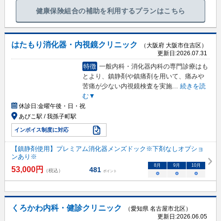
健康保険組合の補助を利用するプランはこちら
はたもり消化器・内視鏡クリニック
（大阪府 大阪市住吉区）
更新日:
2026.07.31
特徴
一般内科・消化器内科の専門診療はも
とより、鎮静剤や鎮痛剤を用いて、痛みや
苦痛が少ない内視鏡検査を実施
...
続きを読
む▼
休診日:
金曜午後・日・祝
あびこ駅 / 我孫子町駅
インボイス制度に対応
【鎮静剤使用】プレミアム消化器メンズドック※下剤なしオプショ
ンあり※
8
月
9
月
10
月
53,000
円
481
（税込）
ポイント
○
○
○
くろかわ内科・健診クリニック
（愛知県 名古屋市北区）
更新日:
2026.06.05