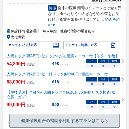
更新日:
2026.08.05
特徴
従来の医療機関のイメージとは全く異
なり、ゆったりくつろぎながら検査をお受
け頂ける雰囲気を作り出してい
...
続きを読
む▼
休診日:
毎週金曜日 年末年始 他臨時休診の場合あり
恵比寿駅
オンライン決済対応
インボイス制度に対応
人間ドック(胃ABC)+脳ドック&がん腫瘍マーカー付【午前・午後】
8
月
9
月
10
月
54,800
円
498
（税込）
ポイント
○
○
○
人間ドック(胃ABC)+脳・肺ドック(MRI/CT)+腫瘍マーカー付
8
月
9
月
10
月
68,000
円
618
（税込）
ポイント
○
○
○
【午後受診】全身MRI人間ドック胃(ABC)+3大疾病リスク検査(脳・
心臓・ガン)
8
月
9
月
10
月
99,000
円
900
（税込）
ポイント
○
○
○
健康保険組合の補助を利用するプランはこちら