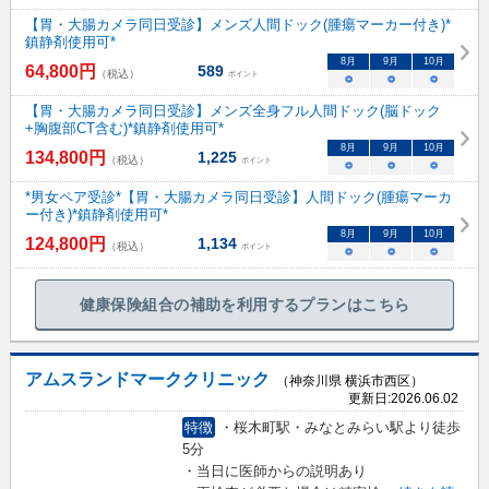
【胃・大腸カメラ同日受診】メンズ人間ドック(腫瘍マーカー付き)*
鎮静剤使用可*
8
月
9
月
10
月
64,800
円
589
（税込）
ポイント
○
○
○
【胃・大腸カメラ同日受診】メンズ全身フル人間ドック(脳ドック
+胸腹部CT含む)*鎮静剤使用可*
8
月
9
月
10
月
134,800
円
1,225
（税込）
ポイント
○
○
○
*男女ペア受診*【胃・大腸カメラ同日受診】人間ドック(腫瘍マーカ
ー付き)*鎮静剤使用可*
8
月
9
月
10
月
124,800
円
1,134
（税込）
ポイント
○
○
○
健康保険組合の補助を利用するプランはこちら
アムスランドマーククリニック
（神奈川県 横浜市西区）
更新日:
2026.06.02
特徴
・桜木町駅・みなとみらい駅より徒歩
5分
・当日に医師からの説明あり