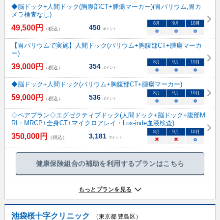
◆脳ドック+人間ドック(胸腹部CT+腫瘍マーカー)(胃バリウム,胃カ
メラ検査なし)
8
月
9
月
10
月
49,500
円
450
（税込）
ポイント
○
○
○
【胃バリウムで実施】人間ドック(バリウム+胸腹部CT+腫瘍マーカ
ー)
8
月
9
月
10
月
39,000
円
354
（税込）
ポイント
○
○
○
◆脳ドック+人間ドック(バリウム+胸腹部CT+腫瘍マーカー)
8
月
9
月
10
月
59,000
円
536
（税込）
ポイント
○
○
○
◇ペアプラン◇エグゼクティブドック(人間ドック+脳ドック+腹部M
RI・MRCP+全身CT+マイクロアレイ・Lox-inde血液検査)
8
月
9
月
10
月
350,000
円
3,181
（税込）
ポイント
×
×
○
健康保険組合の補助を利用するプランはこちら
もっとプランを見る
池袋桜十字クリニック
（東京都 豊島区）