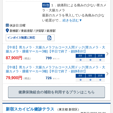
特徴
１．鎮痛剤による痛みの少ない胃カメ
ラ・大腸カメラ
最新のカメラを導入している為痛みの少な
い処置がで
...
続きを読む▼
休診日:
日曜
新橋駅 / 東銀座駅 / 汐留駅 / 銀座駅
インボイス制度に対応
【午前】胃カメラ・大腸カメラフルコース人間ドック(胃カメラ・大
腸カメラ・腫瘍マーカー3種)【半日で終了・鎮静剤付】
8
月
9
月
10
月
87,900
円
799
（税込）
ポイント
○
○
○
【午後】胃カメラ・大腸カメラフルコース人間ドック(胃カメラ・大
腸カメラ・腫瘍マーカー3種)【半日で終了・鎮静剤付】
8
月
9
月
10
月
79,900
円
726
（税込）
ポイント
○
○
○
健康保険組合の補助を利用するプランはこちら
新宿スカイビル健診テラス
（東京都 新宿区）