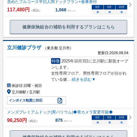
含めたフルコース半日人間ドックプラン+食事券付
8
月
9
月
10
月
117,480
円
1,068
（税込）
ポイント
○
○
○
健康保険組合の補助を利用するプランはこちら
立川健診プラザ
（東京都 立川市）
更新日:
2026.08.04
特徴
2025年10月3日に立川駅に新規オープ
ンします。
女性専用フロア、男性専用フロアが分かれ
ている健
...
続きを読む▼
休診日:
日曜・祝日
立川南駅 / 立川駅
インボイス制度に対応
メンズプレミアムドック(胃バリウム)◆胃カメラ変更可能◆
8
月
9
月
10
月
96,250
円
875
（税込）
ポイント
○
○
○