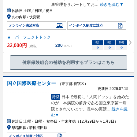
康管理をサポートしてお
...
続きを読む▼
休診日:
土曜／日曜／祝日
丸の内駅 / 伏見駅
オンライン決済対応
インボイス制度に対応
★ パーフェクトドック
8
月
9
月
10
月
32,000
円
290
（税込）
ポイント
○
○
○
健康保険組合の補助を利用するプランはこちら
国立国際医療センター
（東京都 新宿区）
更新日:
2026.07.15
特徴
日本で最初に「人間ドック」を始めた
のが、本病院の前身である国立東京第一病
院とされています。長年の実績
...
続きを読
む▼
休診日:
土曜・日曜・ 祝祭日・年末年始（12月29日から1月3日）
早稲田駅 / 若松河田駅
インボイス制度に対応