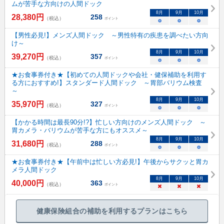
ムが苦手な方向けの人間ドック
8
月
9
月
10
月
28,380
円
258
（税込）
ポイント
○
○
○
【男性必見!】メンズ人間ドック ～男性特有の疾患を調べたい方向
け～
8
月
9
月
10
月
39,270
円
357
（税込）
ポイント
○
○
○
★お食事券付き★【初めての人間ドックや会社・健保補助を利用す
る方におすすめ!】スタンダード人間ドック ～胃部バリウム検査
～
8
月
9
月
10
月
35,970
円
327
（税込）
ポイント
○
○
○
【かかる時間は最長90分!?】忙しい方向けのメンズ人間ドック ～
胃カメラ・バリウムが苦手な方にもオススメ～
8
月
9
月
10
月
31,680
円
288
（税込）
ポイント
○
○
○
★お食事券付き★【午前中は忙しい方必見!】午後からサクッと胃カ
メラ人間ドック
8
月
9
月
10
月
40,000
円
363
（税込）
ポイント
×
×
×
健康保険組合の補助を利用するプランはこちら