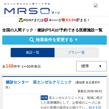
または
が
最大3.5%
貯まる！
全国
の
人間ドック・健診
(PSA)
が予約できる
医療施設
一覧
検索条件を変更する
▼
施設一覧
プラン一覧
148
全
件中
1
〜
50
件表示
健診センター 栄エンゼルクリニック
（愛知県 名古屋市中
区）
更新日:
2026.08.01
特徴
栄エンゼルクリニックは、地域に根ざ
した医療機関として、お客様のニーズに合
わせた医療の提供を心掛けてい
...
続きを読