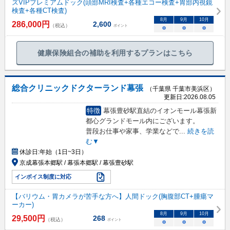
ズVIPプレミアムドック(頭部MRI検査+各種エコー検査+胃部内視鏡
検査+各種CT検査)
8
月
9
月
10
月
286,000
円
2,600
（税込）
ポイント
○
○
○
健康保険組合の補助を利用するプランはこちら
総合クリニックドクターランド幕張
（千葉県 千葉市美浜区）
更新日:
2026.08.05
特徴
幕張豊砂駅直結のイオンモール幕張新
都心グランドモール内にございます。
普段お仕事や家事、学業などで
...
続きを読
む▼
休診日:
年始（1日~3日）
京成幕張本郷駅 / 幕張本郷駅 / 幕張豊砂駅
インボイス制度に対応
【バリウム・胃カメラが苦手な方へ】人間ドック(胸腹部CT+腫瘍マ
ーカー)
8
月
9
月
10
月
29,500
円
268
（税込）
ポイント
○
○
○