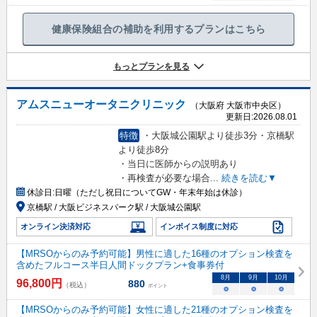
健康保険組合の補助を利用するプランはこちら
もっとプランを見る
アムスニューオータニクリニック
（大阪府 大阪市中央区）
更新日:
2026.08.01
特徴
・大阪城公園駅より徒歩3分・京橋駅
より徒歩8分
・当日に医師からの説明あり
・再検査が必要な場合
...
続きを読む▼
休診日:
日曜（ただし祝日についてGW・年末年始は休診）
京橋駅 / 大阪ビジネスパーク駅 / 大阪城公園駅
オンライン決済対応
インボイス制度に対応
【MRSOからのみ予約可能】男性に適した16種のオプション検査を
含めたフルコース半日人間ドックプラン+食事券付
8
月
9
月
10
月
96,800
円
880
（税込）
ポイント
○
○
○
【MRSOからのみ予約可能】女性に適した21種のオプション検査を