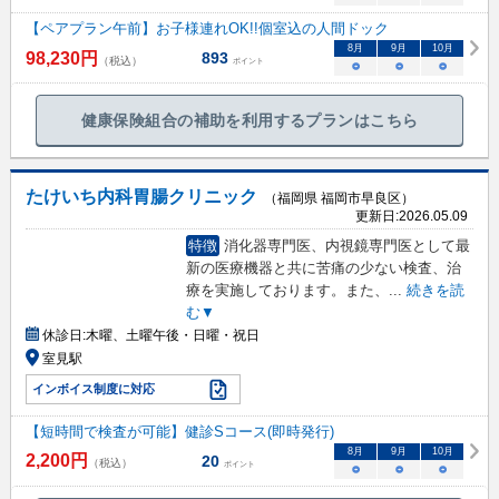
【ペアプラン午前】お子様連れOK!!個室込の人間ドック
8
月
9
月
10
月
98,230
円
893
（税込）
ポイント
○
○
○
健康保険組合の補助を利用するプランはこちら
たけいち内科胃腸クリニック
（福岡県 福岡市早良区）
更新日:
2026.05.09
特徴
消化器専門医、内視鏡専門医として最
新の医療機器と共に苦痛の少ない検査、治
療を実施しております。また、
...
続きを読
む▼
休診日:
木曜、土曜午後・日曜・祝日
室見駅
インボイス制度に対応
【短時間で検査が可能】健診Sコース(即時発行)
8
月
9
月
10
月
2,200
円
20
（税込）
ポイント
○
○
○