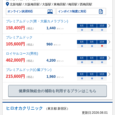
北新地駅 / 大阪梅田駅 / 大阪駅 / 東梅田駅 / 梅田駅 / 西梅田駅
オンライン決済対応
インボイス制度に対応
プレミアムドック(胃・大腸カメラプラン)
8
月
9
月
10
月
158,400
円
1,440
（税込）
ポイント
○
○
○
プレミアムドック
8
月
9
月
10
月
105,600
円
960
（税込）
ポイント
○
○
×
ロイヤルコース(男性)
8
月
9
月
10
月
462,000
円
4,200
（税込）
ポイント
○
○
○
プレミアムドック(心臓プラン)
8
月
9
月
10
月
215,600
円
1,960
（税込）
ポイント
○
○
○
健康保険組合の補助を利用するプランはこちら
ヒロオカクリニック
（東京都 新宿区）
更新日:
2026.08.01