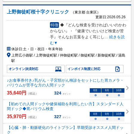
上野御徒町桜十字クリニック
（東京都 台東区）
更新日:
2026.05.26
特徴
◆『どんな検査を受ければいいのかわ
からない』・『健康でいたいけど検査が苦
手』そんなお言葉をよく耳にし
...
続きを読
む▼
休診日:
土・日・祝日・年末年始
上野広小路駅 / 上野御徒町駅 / 仲御徒町駅 / 御徒町駅 / 新御徒町駅 / 湯島
駅
オンライン決済対応
インボイス制度に対応
♪お食事券付き♪乳がん・子宮頸がん検診をセットにした胃カメラ・
バリウムが苦手な方の人間ドック
8
月
9
月
10
月
35,640
円
324
（税込）
ポイント
○
○
○
【初めての人間ドックや健保補助を利用したい方】スタンダード人
間ドック◆胃バリウム検査
8
月
9
月
10
月
35,970
円
327
（税込）
ポイント
○
○
○
【心臓・肺・動脈硬化のライトプラン】早期受診オススメ人間ドッ
ク