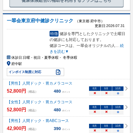
健康保険組合の補助を利用するプランはこちら
一翠会東京府中健診クリニック
（東京都 府中市）
更新日:
2026.07.31
特徴
健診を専門としたクリニックで土曜日
の健診にも対応しております。
健診コースは、一翠会オリジナルの人
...
続
きを読む▼
休診日:
日曜・祝日・夏季休暇・ 冬季休暇
府中駅
インボイス制度に対応
【男性】人間ドック・胃カメラコース
8
月
9
月
10
月
52,800
円
480
（税込）
ポイント
×
×
○
【女性】人間ドック・胃カメラコース
8
月
9
月
10
月
52,800
円
480
（税込）
ポイント
×
×
○
【男性】人間ドック・胃ABCコース
8
月
9
月
10
月
42,900
円
390
（税込）
ポイント
×
×
○