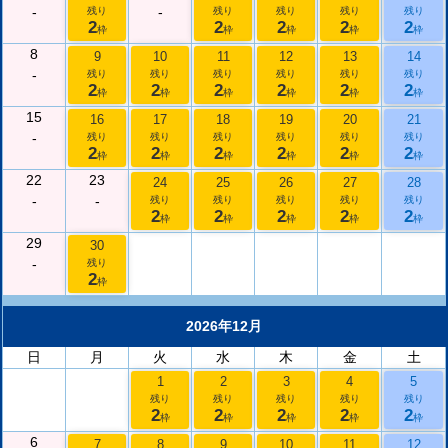
-
-
残り
残り
残り
残り
残り
2
2
2
2
2
枠
枠
枠
枠
枠
8
9
10
11
12
13
14
-
残り
残り
残り
残り
残り
残り
2
2
2
2
2
2
枠
枠
枠
枠
枠
枠
15
16
17
18
19
20
21
-
残り
残り
残り
残り
残り
残り
2
2
2
2
2
2
枠
枠
枠
枠
枠
枠
22
23
24
25
26
27
28
-
-
残り
残り
残り
残り
残り
2
2
2
2
2
枠
枠
枠
枠
枠
29
30
-
残り
2
枠
2026年12月
日
月
火
水
木
金
土
1
2
3
4
5
残り
残り
残り
残り
残り
2
2
2
2
2
枠
枠
枠
枠
枠
6
7
8
9
10
11
12