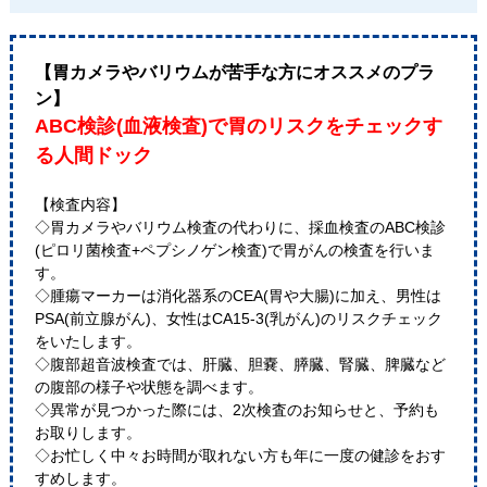
【胃カメラやバリウムが苦手な方にオススメのプラ
ン】
ABC検診(血液検査)で胃のリスクをチェックす
る人間ドック
【検査内容】
◇胃カメラやバリウム検査の代わりに、採血検査のABC検診
(ピロリ菌検査+ペプシノゲン検査)で胃がんの検査を行いま
す。
◇腫瘍マーカーは消化器系のCEA(胃や大腸)に加え、男性は
PSA(前立腺がん)、女性はCA15-3(乳がん)のリスクチェック
をいたします。
◇腹部超音波検査では、肝臓、胆嚢、膵臓、腎臓、脾臓など
の腹部の様子や状態を調べます。
◇異常が見つかった際には、2次検査のお知らせと、予約も
お取りします。
◇お忙しく中々お時間が取れない方も年に一度の健診をおす
すめします。