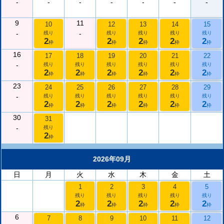
-
-
-
-
-
-
-
9
11
10
12
13
14
15
-
-
残り
残り
残り
残り
残り
2
2
2
2
2
枠
枠
枠
枠
枠
16
17
18
19
20
21
22
-
残り
残り
残り
残り
残り
残り
2
2
2
2
2
2
枠
枠
枠
枠
枠
枠
23
24
25
26
27
28
29
-
残り
残り
残り
残り
残り
残り
2
2
2
2
2
2
枠
枠
枠
枠
枠
枠
30
31
-
残り
2
枠
2026年09月
日
月
火
水
木
金
土
1
2
3
4
5
残り
残り
残り
残り
残り
2
2
2
2
2
枠
枠
枠
枠
枠
6
7
8
9
10
11
12