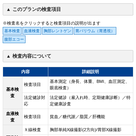
このプランの検査項目
※検査名をクリックすると検査項目の説明が出ます
基本検査
血液検査
胸部レントゲン
胃バリウム（胃透視）
腹部エコー
検査内容について
内容
詳細説明
基本測定（身長、体重、BMI、血圧測定、
検査項目
眼底検査）
基本検
査
法定健診対
法定健診（雇入れ時、定期健康診断）／特
応
定健康診査
血液検
検査項目
貧血／糖代謝／脂質／肝機能
査
Ｘ線検査
胸部単純X線撮影(2方向)/胃部X線撮影