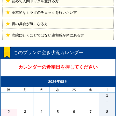
初めて人間ドックを受ける方
基本的なカラダのチェックを行いたい方
胃の具合が気になる方
病院に行くほどではない違和感が体にある方
このプランの空き状況カレンダー
カレンダーの希望日を押してください
2026年08月
日
月
火
水
木
金
土
1
-
2
3
4
5
6
7
8