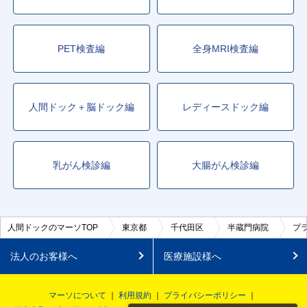
PET検査編
全身MRI検査編
人間ドック＋脳ドック編
レディースドック編
乳がん検診編
大腸がん検診編
人間ドックのマーソTOP
東京都
千代田区
半蔵門病院
プ
法人のお客様へ
医療施設様へ
マーソについて
利用規約
プライバシーポリシー