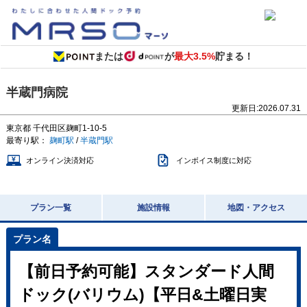
または
が
最大3.5%
貯まる！
半蔵門病院
更新日:
2026.07.31
東京都
千代田区麹町1-10-5
最寄り駅：
麹町駅
/
半蔵門駅
オンライン決済対応
インボイス制度に対応
プラン一覧
施設情報
地図・アクセス
【前日予約可能】スタンダード人間
ドック(バリウム)【平日&土曜日実