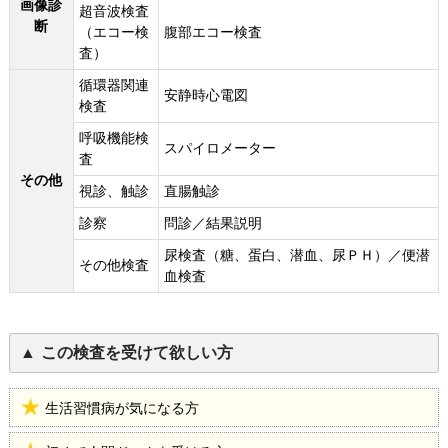
画像診
超音波検査
断
（エコー検
腹部エコー検査
査）
循環器関連
安静時心電図
検査
呼吸機能検
スパイロメーター
査
その他
視診、触診
直腸触診
診察
問診／結果説明
尿検査（糖、蛋白、潜血、尿ＰＨ）／便潜
その他検査
血検査
この検査を受けて欲しい方
生活習慣病が気になる方