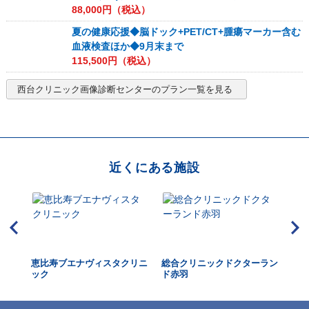
88,000
円（税込）
夏の健康応援◆脳ドック+PET/CT+腫瘍マーカー含む
血液検査ほか◆9月末まで
115,500
円（税込）
西台クリニック画像診断センター
のプラン一覧を見る
近くにある施設
東京
恵比寿ブエナヴィスタクリニ
総合クリニックドクターラン
国
ック
ド赤羽