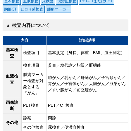
基本検査
血液検査
尿検査
便潜血検査
PET-CTまたはPET
胸部CT
ピロリ菌検査
腫瘍マーカー
検査内容について
内容
詳細説明
基本検
検査項目
基本測定（身長、体重、BMI、血圧測定）
査
検査項目
貧血／糖代謝／脂質／肝機能
腫瘍マーカ
血液検
肺がん／乳がん／肝臓がん／子宮頸がん／
ー検査が対
査
胃がん／子宮体がん／大腸がん／卵巣がん
象とする
／すい臓がん／前立腺がん
『がん』
画像診
PET検査
PET／CT検査
断
診察
問診
その他
その他検査
尿検査／便潜血検査