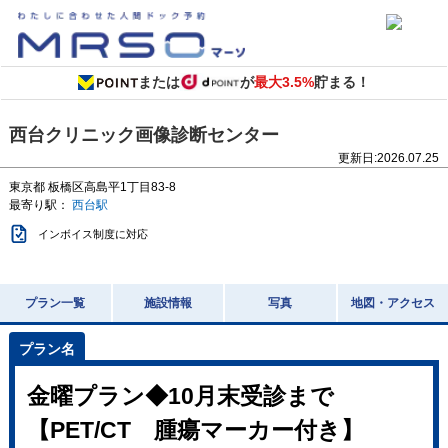
または
が
最大3.5%
貯まる！
西台クリニック画像診断センター
更新日:
2026.07.25
東京都
板橋区高島平1丁目83-8
最寄り駅：
西台駅
インボイス制度に対応
プラン一覧
施設情報
写真
地図・アクセス
金曜プラン◆10月末受診まで
【PET/CT 腫瘍マーカー付き】