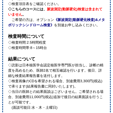
◇検査項目表をご確認ください。
◇こちらのコースには、
脈波測定(動脈硬化)検査は含まれて
いません
。
ご希望の方は、オプション
《脈波測定(動脈硬化検査)&メタ
ボリックシンドローム検査》
を別途お申し込みください。
検査時間について
◇検査時間:2.5時間程度
◇検査時間帯:8～15時台
結果について
◇読影は日本核医学会認定核医学専門医が担当し、診断の精
度を高めるため、医師2名で相互確認を行います。後日、詳
細な検査結果報告書を送付します。
◇検査画像のCDを希望される場合、別途費用3,300円(税込)
で承ります(結果報告書に同封いたします)。
◇当日の医師との結果面談はございません。ご希望される場
合、別途費用11,000円(税込)追加で後日の結果面談を行うこ
とが可能です。
(面談可能日:水・木・土曜日)