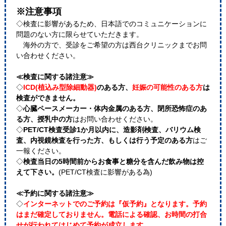
※注意事項
◇検査に影響があるため、日本語でのコミュニケーションに
問題のない方に限らせていただきます。
海外の方で、受診をご希望の方は西台クリニックまでお問
い合わせください。
≪検査に関する諸注意≫
◇
ICD(植込み型除細動器)
のある方、
妊娠の可能性のある方
は
検査ができません。
◇
心臓ペースメーカー・体内金属のある方、閉所恐怖症のあ
る方、授乳中の方
はお問い合わせください。
◇
PET/CT検査受診1か月以内に、造影剤検査、バリウム検
査、内視鏡検査を行った方、もしくは行う予定のある方
はご
一報ください。
◇
検査当日の5時間前からお食事と糖分を含んだ飲み物は控
えて下さい。
(PET/CT検査に影響がある為)
≪予約に関する諸注意≫
◇
インターネットでのご予約は『仮予約』となります。予約
はまだ確定しておりません。電話による確認、お時間の打合
せが行われてはじめて予約が成立します。