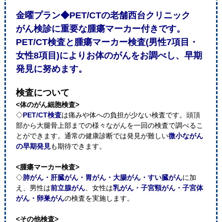
金曜プラン◆PET/CTの老舗西台クリニック
がん検診に重要な腫瘍マーカー付きです。
PET/CT検査と腫瘍マーカー検査(男性7項目・
女性8項目)によりお体のがんをお調べし、早期
発見に努めます。
検査について
<体のがん細胞検査>
◇
PET/CT検査
は痛みや体への負担が少ない検査です。頭頂
部から大腿骨上部までの様々ながんを一回の検査で調べるこ
とができます。通常の健康診断では発見が難しい
微小ながん
の早期発見
も期待できます。
<腫瘍マーカー検査>
◇
肺がん・肝臓がん・胃がん・大腸がん・すい臓がん
に加
え、男性は
前立腺がん
、女性は
乳がん・子宮頸がん・子宮体
がん・卵巣がん
の検査を実施します。
<その他検査>