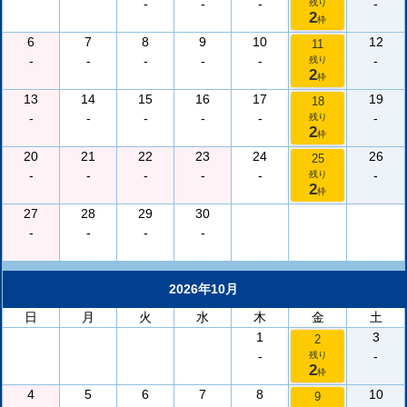
-
-
-
-
残り
2
枠
6
7
8
9
10
12
11
-
-
-
-
-
-
残り
2
枠
13
14
15
16
17
19
18
-
-
-
-
-
-
残り
2
枠
20
21
22
23
24
26
25
-
-
-
-
-
-
残り
2
枠
27
28
29
30
-
-
-
-
2026年10月
日
月
火
水
木
金
土
1
3
2
-
-
残り
2
枠
4
5
6
7
8
10
9