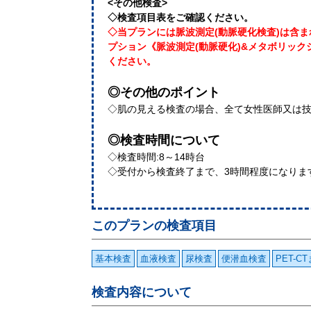
<その他検査>
◇検査項目表をご確認ください。
◇当プランには脈波測定(動脈硬化検査)は含
プション《脈波測定(動脈硬化)&メタボリッ
ください。
◎その他のポイント
◇肌の見える検査の場合、全て女性医師又は
◎検査時間について
◇検査時間:8～14時台
◇受付から検査終了まで、3時間程度になりま
このプランの検査項目
基本検査
血液検査
尿検査
便潜血検査
PET-C
検査内容について