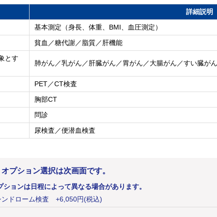
詳細説明
基本測定（身長、体重、BMI、血圧測定）
貧血／糖代謝／脂質／肝機能
象とす
肺がん／乳がん／肝臓がん／胃がん／大腸がん／すい臓が
PET／CT検査
胸部CT
問診
尿検査／便潜血検査
。オプション選択は次画面です。
プションは日程によって異なる場合があります。
シンドローム検査
+
6,050
円
(税込)