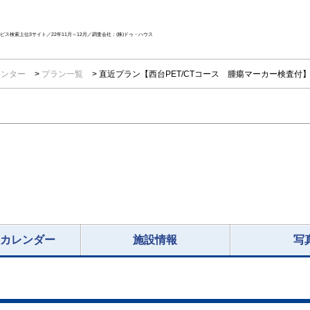
ス検索上位3サイト／22年11月～12月／調査会社：(株)ドゥ・ハウス
センター
プラン一覧
直近プラン【西台PET/CTコース 腫瘍マーカー検査付
況カレンダー
施設情報
写