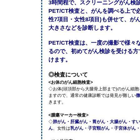
3時間程で、スクリーニングがん検
PET/CT検査と、がんを調べる上で
性7項目・女性8項目)も併せて、が
大きさなどを診断します。
PET/CT検査は、一度の撮影で様
るので、初めてがん検診を受ける方
けます。
◎検査について
<お体のがん細胞検査>
◇お体(頭頂部から大腿骨上部まで)のがん細
ますので、通常の健康診断では発見が難しい
きます。
<腫瘍マーカー検査>
◇
肺がん・肝臓がん・胃がん・大腸がん・す
ん
、女性は
乳がん・子宮頸がん・子宮体がん