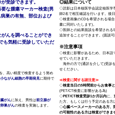
診が受診できます。
◎結果について
◇読影は日本核医学会認定核医学
必要な腫瘍マーカー検査(男
師2名で相互確認を行います。後
ん病巣の有無、部位および
◇検査画像のCDを希望される場合、
書に同封いたします)。
◇医師との結果面談を希望される場合
々ながんを調べることができ
追加することができます。(面談可
でも気軽に受診していただ
※注意事項
◇検査に影響があるため、日本語
せていただきます。
海外の方で(通訳を介して)受診
せください。
胞を、高い精度で検査するよう努め
微小ながん細胞の早期発見
に期待で
≪検査に関する諸注意≫
◇
検査当日の5時間前からお食事
(PET/CT検査に影響がある為)
◇
PET/CT検査受診1か月以内
に、
い臓がん
に加え、男性は
前立腺が
た方、もしくは行う予定のある方
・卵巣がん
の検査を実施します。
◇
心臓ペースメーカーのある方、
の可能性のある方は検査ができま