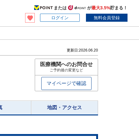
または
が
最大3.5%
貯まる！
ログイン
無料会員登録
】
更新日:
2026.06.20
医療機関へのお問合せ
ご予約後の変更など
マイページで確認
真
地図・アクセス