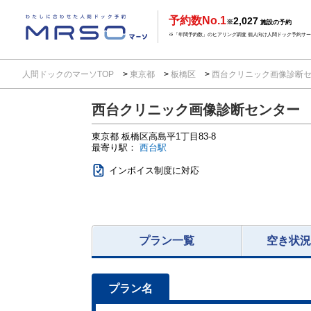
予約数No.1
2,027
※
施設の予約
※「年間予約数」のヒアリング調査 個人向け人間ドック予約サービ
人間ドックのマーソTOP
東京都
板橋区
西台クリニック画像診断
西台クリニック画像診断センター
東京都
板橋区高島平1丁目83-8
最寄り駅：
西台駅
インボイス制度に対応
プラン一覧
空き状