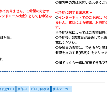
◇
授乳中の方
はお問い合わせくだ
まれておりません。ご希望の方はオ
≪予約に関する諸注意≫
クシンドローム検査》としてお申込み
◇
インターネットでのご予約は『
ません。電話による確認、お時間
す。
※予約状況によってはご希望日時
技師対応。
◇予約後、3営業日が経過しても
電話ください。
◇受診日の希望は、できるだけ第
要望を入力する(任意)》をクリッ
す。
◇脳ドックも一緒に実施できるプ
TまたはPET
胸部CT
ピロリ菌検査
腫瘍マーカー