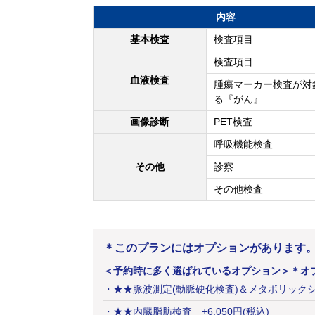
内容
基本検査
検査項目
検査項目
血液検査
腫瘍マーカー検査が対
る『がん』
画像診断
PET検査
呼吸機能検査
その他
診察
その他検査
＊このプランにはオプションがあります
＜予約時に多く選ばれているオプション＞
＊オ
・
★★脈波測定(動脈硬化検査)＆メタボリック
・
★★内臓脂肪検査
+
6,050
円
(税込)