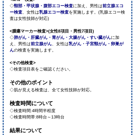
◇
頸部・甲状腺・腹部エコー検査
に加え、男性は
前立腺エコ
ー検査
、女性は
乳腺エコー検査
を実施します。(乳腺エコー検
査は女性技師が対応)
<腫瘍マーカー検査>(女性8項目・男性7項目)
◇
肺がん・肝臓がん・胃がん・大腸がん・すい臓がん
に加
え、男性は
前立腺がん
、女性は
乳がん・子宮頸がん・卵巣が
ん
の検査を実施します。
<その他検査>
◇検査項目表をご確認ください。
その他のポイント
◇肌が見える検査は、全て女性技師が対応。
検査時間について
◇検査時間:4時間半程度
◇検査時間帯:8時台～13時台
結果について