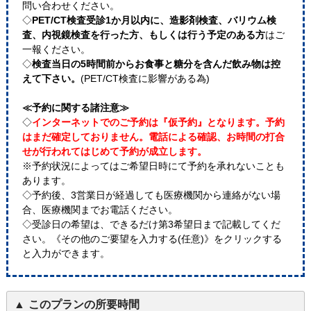
問い合わせください。
◇
PET/CT検査受診1か月以内に、造影剤検査、バリウム検
査、内視鏡検査を行った方、もしくは行う予定のある方
はご
一報ください。
◇
検査当日の5時間前からお食事と糖分を含んだ飲み物は控
えて下さい。
(PET/CT検査に影響がある為)
≪予約に関する諸注意≫
◇
インターネットでのご予約は『仮予約』となります。予約
はまだ確定しておりません。電話による確認、お時間の打合
せが行われてはじめて予約が成立します。
※予約状況によってはご希望日時にて予約を承れないことも
あります。
◇予約後、3営業日が経過しても医療機関から連絡がない場
合、医療機関までお電話ください。
◇受診日の希望は、できるだけ第3希望日まで記載してくだ
さい。《その他のご要望を入力する(任意)》をクリックする
と入力ができます。
このプランの所要時間