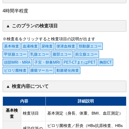
4時間半程度
このプランの検査項目
※検査名をクリックすると検査項目の説明が出ます
基本検査
血液検査
尿検査
便潜血検査
頸動脈エコー
甲状腺エコー
乳腺エコー
腹部エコー
前立腺エコー
頭部MRI・MRA
子宮・卵巣MRI
PET-CTまたはPET
胸部CT
ピロリ菌検査
腫瘍マーカー
動脈硬化検査
検査内容について
内容
詳細説明
基本検
検査項目
基本測定（身長、体重、BMI、血圧測定）
査
ピロリ菌検査／肝炎（HBs抗原検査、HBs
感染症等の