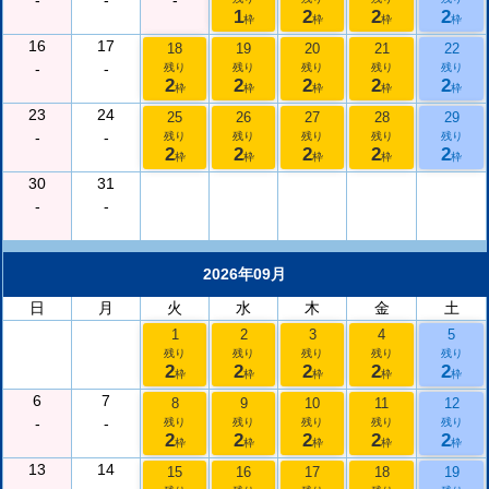
-
-
-
1
2
2
2
枠
枠
枠
枠
16
17
18
19
20
21
22
-
-
残り
残り
残り
残り
残り
2
2
2
2
2
枠
枠
枠
枠
枠
23
24
25
26
27
28
29
-
-
残り
残り
残り
残り
残り
2
2
2
2
2
枠
枠
枠
枠
枠
30
31
-
-
2026年09月
日
月
火
水
木
金
土
1
2
3
4
5
残り
残り
残り
残り
残り
2
2
2
2
2
枠
枠
枠
枠
枠
6
7
8
9
10
11
12
-
-
残り
残り
残り
残り
残り
2
2
2
2
2
枠
枠
枠
枠
枠
13
14
15
16
17
18
19