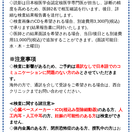
◇読影は日本核医学会認定核医学専門医が担当し、診断の精
度を高めるため、医師2名で相互確認を行います。後日、詳
細な検査結果報告書を送付します。
◇検査画像のCDを希望される場合、別途費用3,300円(税込)
で承ります(結果報告書に同封いたします)。
◇医師との結果面談を希望される場合、当日/後日とも別途費
用11,000円(税込)で追加することができます。(面談可能日:
水・木・土曜日)
※注意事項
◇
検査に影響があるため、ご予約は
通訳なしで日本語でのコ
ミュニケーションに問題のない方のみ
とさせていただきま
す。
海外の方で、通訳を介して受診をご希望される場合は、西台
クリニックまでお問い合わせください。
≪検査に関する諸注意≫
◇
心臓ペースメーカー・ICD(植込み型除細動器)
のある方、
人
工内耳
・
人工中耳
の方、
妊娠の可能性のある方
は検査ができ
ません
。
◇
体内金属のある方、閉所恐怖症のある方、授乳中の方
はお