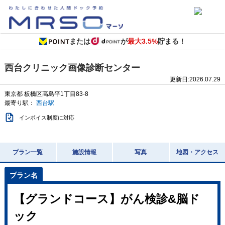
または
が
最大3.5%
貯まる！
西台クリニック画像診断センター
更新日:
2026.07.29
東京都
板橋区高島平1丁目83-8
最寄り駅：
西台駅
インボイス制度に対応
プラン一覧
施設情報
写真
地図・アクセス
【グランドコース】がん検診&脳ド
ック