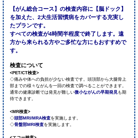
【がん総合コース】の検査内容に【脳ドック】
を加えた、2大生活習慣病をカバーする充実し
たプランです。
すべての検査が4時間半程度で終了します。遠
方から来られる方やご多忙な方にもおすすめで
す。
検査について
<PET/CT検査>
◇痛みや体への負担が少ない検査です。頭頂部から大腿骨上
部までの様々ながんを一回の検査で調べることができます。
通常の健康診断では発見が難しい
微小ながんの早期発見
も期
待できます。
<MR検査>
◇
頭部MRI/MRA検査
を実施します。
◇
骨盤部MRI検査
を実施します。
<エコー検査>