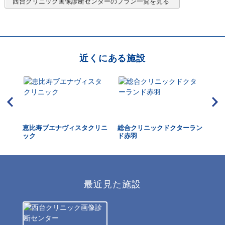
西台クリニック画像診断センター
のプラン一覧を見る
近くにある施設
東京
恵比寿ブエナヴィスタクリニ
総合クリニックドクターラン
国
ック
ド赤羽
最近見た施設