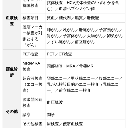
抗体検査、HCV抗体検査のいずれかを含
抗体検査
む）／血清ペプシノゲン値
血液検
検査項目
貧血／糖代謝／脂質／肝機能
査
腫瘍マーカ
肺がん／乳がん／肝臓がん／子宮頸がん／
ー検査が対
胃がん／子宮体がん／大腸がん／卵巣がん
象とする
／すい臓がん／前立腺がん
『がん』
PET検査
PET／CT検査
MRI/MRA
頭部MRI・MRA／骨盤MRI
画像診
検査
断
超音波検査
頚部エコー／甲状腺エコー／腹部エコー／
（エコー検
乳がん検診目的のエコー検査（乳腺エコ
査）
ー）／前立腺エコー検査
循環器関連
血圧脈波
検査
その他
診察
問診
その他検査
尿検査／便潜血検査