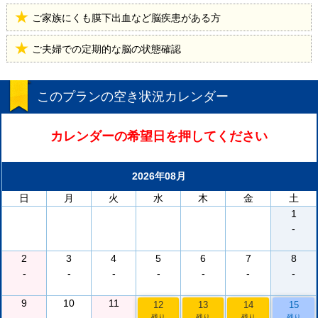
ご家族にくも膜下出血など脳疾患がある方
ご夫婦での定期的な脳の状態確認
このプランの空き状況カレンダー
カレンダーの希望日を押してください
2026年08月
日
月
火
水
木
金
土
1
-
2
3
4
5
6
7
8
-
-
-
-
-
-
-
9
10
11
12
13
14
15
残り
残り
残り
残り