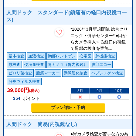
人間ドック スタンダード(鎮痛有の経口内視鏡コー
ス)
*2026年3月新規開院 総合クリ
ニック・健診センター* ●口か
らカメラ挿入する経口内視鏡
で胃部の検査を実施...
基本検査
血液検査
胸部レントゲン
心電図
肺機能検査
尿検査
便潜血検査
胃カメラ（胃内視鏡）
腹部エコー
ピロリ菌検査
腫瘍マーカー
動脈硬化検査
ペプシノゲン検査
肝炎ウィルス検査
39,000
円
(税込)
8月
9月
10月
354
ポイント
プラン詳細・予約
人間ドック 簡易(内視鏡なし)
●胃カメラ検査が苦手な方の為