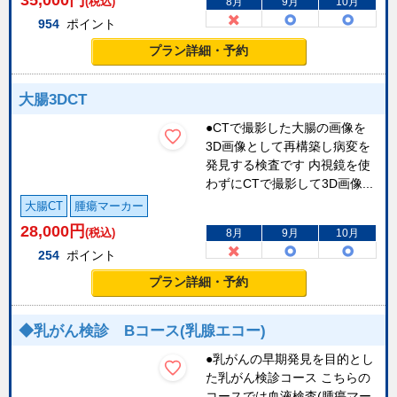
35,000
円
(税込)
8月
9月
10月
954
ポイント
プラン詳細・予約
大腸3DCT
●CTで撮影した大腸の画像を
3D画像として再構築し病変を
発見する検査です 内視鏡を使
わずにCTで撮影して3D画像...
大腸CT
腫瘍マーカー
28,000
円
(税込)
8月
9月
10月
254
ポイント
プラン詳細・予約
◆乳がん検診 Bコース(乳腺エコー)
●乳がんの早期発見を目的とし
た乳がん検診コース こちらの
コースでは血液検査(腫瘍マー