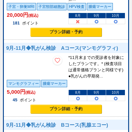
子宮・卵巣MRI
子宮頸部細胞診
HPV検査
腫瘍マーカー
20,000
円
(税込)
8月
9月
10月
181
ポイント
プラン詳細・予約
9月-11月◆乳がん検診 Aコース(マンモグラフィ)
*11月末までの受診者を対象に
したプランです。* (検査項目
は通常価格プランと同様です)
●乳がんの早期発...
マンモグラフィー
腫瘍マーカー
5,000
円
(税込)
8月
9月
10月
45
ポイント
プラン詳細・予約
9月-11月◆乳がん検診 Bコース(乳腺エコー)