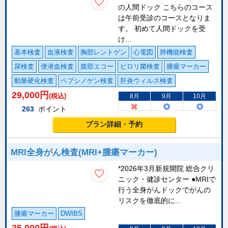
の人間ドック こちらのコース
は午前受診のコースとなりま
す。 初めて人間ドックを受
け...
基本検査
血液検査
胸部レントゲン
心電図
肺機能検査
尿検査
便潜血検査
腹部エコー
ピロリ菌検査
腫瘍マーカー
動脈硬化検査
ペプシノゲン検査
肝炎ウィルス検査
29,000
円
(税込)
8月
9月
10月
263
ポイント
プラン詳細・予約
MRI全身がん検査(MRI+腫瘍マーカー)
*2026年3月新規開院 総合クリ
ニック・健診センター ●MRIで
行う全身がんドックでがんの
リスクを徹底的に...
腫瘍マーカー
DWIBS