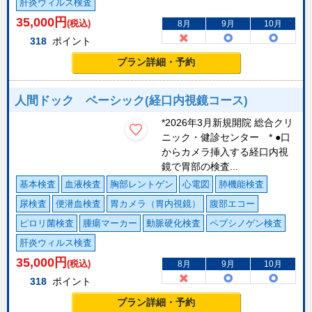
肝炎ウィルス検査
35,000
円
(税込)
8月
9月
10月
318
ポイント
プラン詳細・予約
人間ドック ベーシック(経口内視鏡コース)
*2026年3月新規開院 総合クリ
ニック・健診センター * ●口
からカメラ挿入する経口内視
鏡で胃部の検査...
基本検査
血液検査
胸部レントゲン
心電図
肺機能検査
尿検査
便潜血検査
胃カメラ（胃内視鏡）
腹部エコー
ピロリ菌検査
腫瘍マーカー
動脈硬化検査
ペプシノゲン検査
肝炎ウィルス検査
35,000
円
(税込)
8月
9月
10月
318
ポイント
プラン詳細・予約