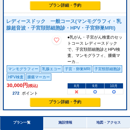
プラン詳細・予約
レディースドック 一般コース(マンモグラフィ・乳
腺超音波・子宮頚部細胞診・HPV・子宮卵巣MRI)
●乳がん・子宮がん検査のセッ
トコース レディースドック
で、子宮頚部細胞診とHPV検
査、マンモグラフィ、腫瘍マ
ーカ...
マンモグラフィー
乳腺エコー
子宮・卵巣MRI
子宮頸部細胞診
HPV検査
腫瘍マーカー
30,000
円
(税込)
8月
9月
10月
272
ポイント
プラン詳細・予約
プラン一覧
施設情報
地図・アクセス