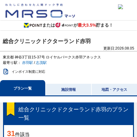
または
が
最大3.5%
貯まる！
総合クリニックドクターランド赤羽
更新日:
2026.08.05
東京都
神谷3丁目15-37号
ロイヤルパークス赤羽アネックス
最寄り駅：
赤羽駅
/
志茂駅
インボイス制度に対応
プラン一覧
施設情報
地図・アクセス
総合クリニックドクターランド赤羽
のプラン
一覧
31
件該当