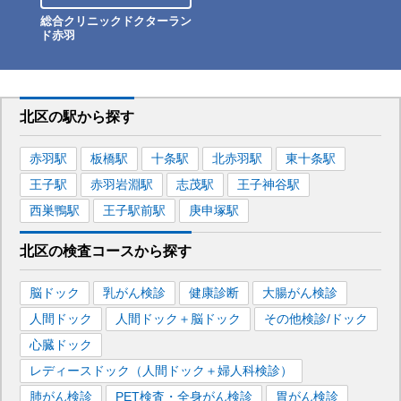
総合クリニックドクターラン
ド赤羽
北区
の駅から
探す
赤羽
駅
板橋
駅
十条
駅
北赤羽
駅
東十条
駅
王子
駅
赤羽岩淵
駅
志茂
駅
王子神谷
駅
西巣鴨
駅
王子駅前
駅
庚申塚
駅
北区
の
検査コースから探す
脳ドック
乳がん検診
健康診断
大腸がん検診
人間ドック
人間ドック＋脳ドック
その他検診/ドック
心臓ドック
レディースドック（人間ドック＋婦人科検診）
肺がん検診
PET検査・全身がん検診
胃がん検診