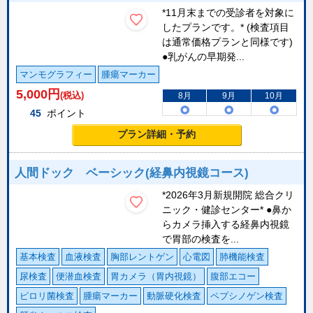
*11月末までの受診者を対象に
したプランです。* (検査項目
は通常価格プランと同様です)
●乳がんの早期発...
マンモグラフィー
腫瘍マーカー
5,000
円
(税込)
8月
9月
10月
45
ポイント
プラン詳細・予約
人間ドック ベーシック(経鼻内視鏡コース)
*2026年3月新規開院 総合クリ
ニック・健診センター* ●鼻か
らカメラ挿入する経鼻内視鏡
で胃部の検査を...
基本検査
血液検査
胸部レントゲン
心電図
肺機能検査
尿検査
便潜血検査
胃カメラ（胃内視鏡）
腹部エコー
ピロリ菌検査
腫瘍マーカー
動脈硬化検査
ペプシノゲン検査