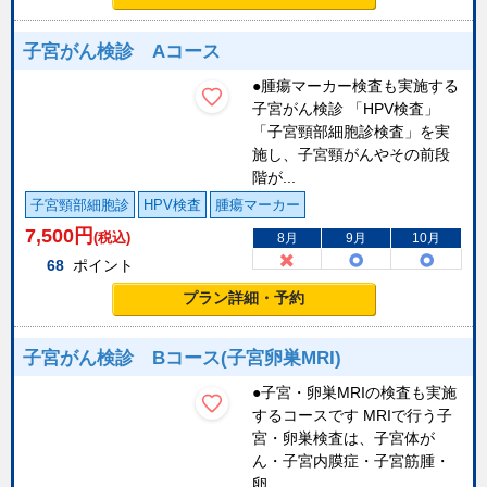
子宮がん検診 Aコース
●腫瘍マーカー検査も実施する
子宮がん検診 「HPV検査」
「子宮頸部細胞診検査」を実
施し、子宮頸がんやその前段
階が...
子宮頸部細胞診
HPV検査
腫瘍マーカー
7,500
円
(税込)
8月
9月
10月
68
ポイント
プラン詳細・予約
子宮がん検診 Bコース(子宮卵巣MRI)
●子宮・卵巣MRIの検査も実施
するコースです MRIで行う子
宮・卵巣検査は、子宮体が
ん・子宮内膜症・子宮筋腫・
卵...