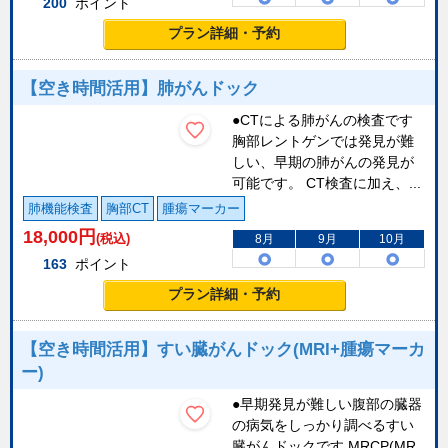
200
ポイント
プラン詳細・予約
【空き時間活用】肺がんドック
●CTによる肺がんの検査です
胸部レントゲンでは発見が難
しい、早期の肺がんの発見が
可能です。 CT検査に加え、...
肺機能検査
胸部CT
腫瘍マーカー
18,000
円
(税込)
8月
9月
10月
163
ポイント
プラン詳細・予約
【空き時間活用】すい臓がんドック(MRI+腫瘍マーカ
ー)
●早期発見が難しい腹部の臓器
の病気をしっかり調べるすい
臓がんドックです MRCP(MR