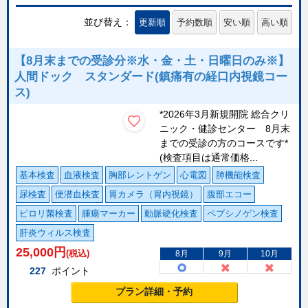
並び替え：
更新順
予約数順
安い順
高い順
【8月末までの受診分※水・金・土・日曜日のみ※】
人間ドック スタンダード(鎮痛有の経口内視鏡コー
ス)
*2026年3月新規開院 総合クリ
ニック・健診センター 8月末
までの受診の方のコースです*
(検査項目は通常価格...
基本検査
血液検査
胸部レントゲン
心電図
肺機能検査
尿検査
便潜血検査
胃カメラ（胃内視鏡）
腹部エコー
ピロリ菌検査
腫瘍マーカー
動脈硬化検査
ペプシノゲン検査
肝炎ウィルス検査
25,000
円
(税込)
8月
9月
10月
227
ポイント
プラン詳細・予約