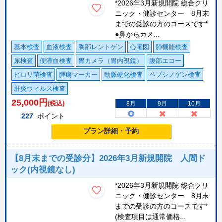
*2026年3月新規開院 総合クリ
ニック・健診センター 8月末
までの受診の方のコースです*
●鼻からカメ...
基本検査
血液検査
胸部レントゲン
心電図
肺機能検査
尿検査
便潜血検査
胃カメラ（胃内視鏡）
腹部エコー
ピロリ菌検査
腫瘍マーカー
動脈硬化検査
ペプシノゲン検査
肝炎ウィルス検査
25,000
円
(税込)
8月
9月
10月
227
ポイント
プラン詳細・予約
【8月末までの受診分】2026年3月新規開院 人間ド
ック(内視鏡なし)
*2026年3月新規開院 総合クリ
ニック・健診センター 8月末
までの受診の方のコースです*
(検査項目は通常価格...