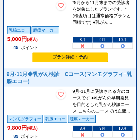
*9月から11月末までの受診者
を対象にしたプランです。*
(検査項目は通常価格プランと
同様です) ●乳がん...
乳腺エコー
腫瘍マーカー
5,000
円
(税込)
8月
9月
10月
45
ポイント
プラン詳細・予約
9月-11月◆乳がん検診 Cコース(マンモグラフィ+乳
腺エコー)
9月-11月に受診される方のコ
ースです ●乳がんの早期発見
を目的とした乳がん検診コー
ス こちらのコースでは血液...
マンモグラフィー
乳腺エコー
腫瘍マーカー
9,800
円
(税込)
8月
9月
10月
89
ポイント