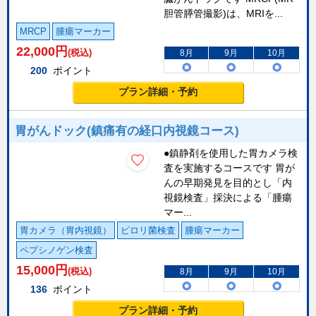
胆管膵管撮影)は、MRIを...
MRCP
腫瘍マーカー
22,000
円
(税込)
8月
9月
10月
200
ポイント
プラン詳細・予約
胃がんドック(鎮痛有の経口内視鏡コース)
●鎮静剤を使用した胃カメラ検
査を実施するコースです 胃が
んの早期発見を目的とし「内
視鏡検査」採決による「腫瘍
マー...
胃カメラ（胃内視鏡）
ピロリ菌検査
腫瘍マーカー
ペプシノゲン検査
15,000
円
(税込)
8月
9月
10月
136
ポイント
プラン詳細・予約