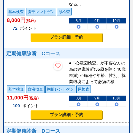
なる...
基本検査
胸部レントゲン
尿検査
8,000
円
(税込)
8月
9月
10月
72
ポイント
プラン詳細・予約
定期健康診断 Cコース
●「心電図検査」が不要な方の
為の健康診断(35歳を除く40歳
未満) ※職種や年齢、性別、就
業環境によって必須の検...
基本検査
血液検査
胸部レントゲン
尿検査
11,000
円
(税込)
8月
9月
10月
100
ポイント
プラン詳細・予約
定期健康診断 Dコース