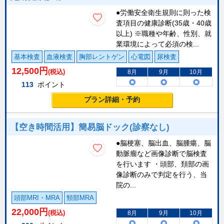
●労働安全衛生規則に則った検
査項目の健康診断(35歳・40歳
以上) ※職種や年齢、性別、就
業環境によって必須の検...
基本検査
血液検査
胸部レントゲン
心電図
尿検査
12,500
円
(税込)
8月
9月
10月
113
ポイント
プラン詳細・予約
【空き時間活用】簡易脳ドック(診察なし)
●脳梗塞、脳出血、脳腫瘍、脳
動脈瘤など画像診断で脳検査
を行います ・頭部、頚部の画
像診断のみで判定を行う、当
院の...
頭部MRI・MRA
頸部MRA
22,000
円
(税込)
8月
9月
10月