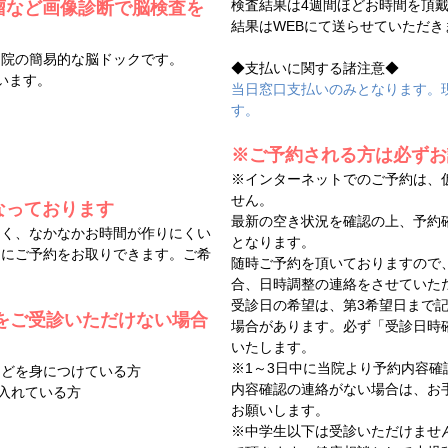
検査結果は4週間ほどお時間を頂
瘤など画像診断で脳検査を
結果はWEBにて送らせていただ
当院の簡易的な脳ドックです。
◆支払いに関する諸注意◆
行います。
当日窓口支払いのみとなります。
す。
※ご予約される方は必ずお
※インターネットでのご予約は、
せん。
なっております
最新の空き状況を確認の上、予約
しく、なかなかお時間が作りにくい
となります。
もにご予約をお取りできます。ご希
随時ご予約を頂いておりますので
合、日時調整の連絡をさせていた
受診日の希望は、第3希望日まで記
査をご受診いただけない場合
場合があります。必ず「受診日時
いたします。
※1～3日中に当院より予約内容確
などを身につけている方
内容確認の連絡がない場合は、お
を入れている方
お願いします。
※中学生以下は受診いただけませ