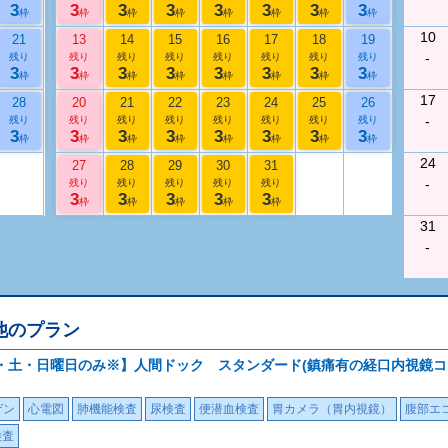
3
3
3
3
3
3
3
3
枠
枠
枠
枠
枠
枠
枠
枠
10
21
13
14
15
16
17
18
19
-
残り
残り
残り
残り
残り
残り
残り
残り
3
3
3
3
3
3
3
3
枠
枠
枠
枠
枠
枠
枠
枠
17
28
20
21
22
23
24
25
26
-
残り
残り
残り
残り
残り
残り
残り
残り
3
3
3
3
3
3
3
3
枠
枠
枠
枠
枠
枠
枠
枠
24
27
28
29
30
31
-
残り
残り
残り
残り
残り
3
3
3
3
3
枠
枠
枠
枠
枠
31
-
他のプラン
・土・日曜日のみ※】人間ドック スタンダード(鎮痛有の経口内視鏡コ
ゲン
心電図
肺機能検査
尿検査
便潜血検査
胃カメラ（胃内視鏡）
腹部エ
検査