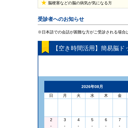
脳梗塞などの脳の病気が気になる方
受診者へのお知らせ
※日本語での会話が困難な方がご受診される場合
【空き時間活用】簡易脳ドッ
2026年08月
日
月
火
水
木
金
2
3
4
5
6
7
-
-
-
-
-
-