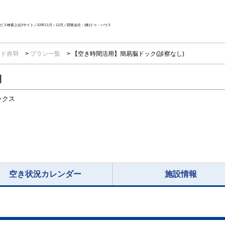
ス検索上位3サイト／22年11月～12月／調査会社：(株)ドゥ・ハウス
ンド赤羽
プラン一覧
【空き時間活用】簡易脳ドック(診察なし)
羽
ックス
空き状況カレンダー
施設情報