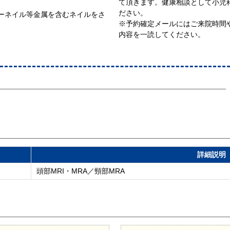
て頂きます。健康相談として小児
ださい。
ラーネイル等金属を含むネイルをさ
※予約確定メールにはご来院時間
内容を一読してください。
詳細説明
頭部MRI・MRA／頸部MRA