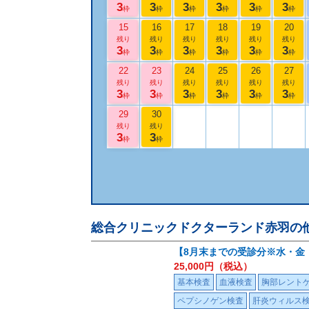
3
3
3
3
3
3
枠
枠
枠
枠
枠
枠
15
16
17
18
19
20
残り
残り
残り
残り
残り
残り
3
3
3
3
3
3
枠
枠
枠
枠
枠
枠
22
23
24
25
26
27
残り
残り
残り
残り
残り
残り
3
3
3
3
3
3
枠
枠
枠
枠
枠
枠
29
30
残り
残り
3
3
枠
枠
総合クリニックドクターランド赤羽
の
【8月末までの受診分※水・金
25,000
円（税込）
基本検査
血液検査
胸部レント
ペプシノゲン検査
肝炎ウィルス