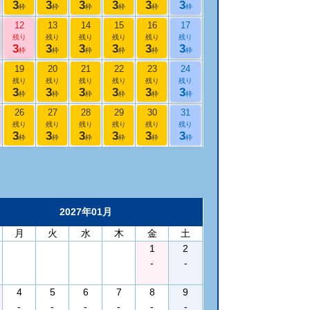
3
3
3
3
3
3
枠
枠
枠
枠
枠
枠
12
13
14
15
16
17
残り
残り
残り
残り
残り
残り
3
3
3
3
3
3
枠
枠
枠
枠
枠
枠
19
20
21
22
23
24
残り
残り
残り
残り
残り
残り
3
3
3
3
3
3
枠
枠
枠
枠
枠
枠
26
27
28
29
30
31
残り
残り
残り
残り
残り
残り
3
3
3
3
3
3
枠
枠
枠
枠
枠
枠
2027年01月
月
火
水
木
金
土
1
2
-
-
4
5
6
7
8
9
-
-
-
-
-
-