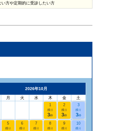
ない方や定期的に受診したい方
2026年10月
月
火
水
木
金
土
1
2
3
残り
残り
残り
3
3
3
枠
枠
枠
5
6
7
8
9
10
残り
残り
残り
残り
残り
残り