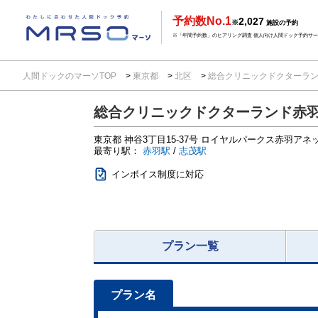
予約数No.1
2,027
※
施設の予約
※「年間予約数」のヒアリング調査 個人向け人間ドック予約サービ
人間ドックのマーソTOP
東京都
北区
総合クリニックドクターラ
総合クリニックドクターランド赤
東京都
神谷3丁目15-37号
ロイヤルパークス赤羽アネ
最寄り駅：
赤羽駅
/
志茂駅
インボイス制度に対応
プラン一覧