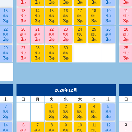
3
3
3
3
3
3
3
3
枠
枠
枠
枠
枠
枠
枠
枠
15
13
14
15
16
17
18
19
11
残り
残り
残り
残り
残り
残り
残り
残り
残り
3
3
3
3
3
3
3
3
3
枠
枠
枠
枠
枠
枠
枠
枠
枠
22
20
21
22
23
24
25
26
18
残り
残り
残り
残り
残り
残り
残り
残り
残り
3
3
3
3
3
3
3
3
3
枠
枠
枠
枠
枠
枠
枠
枠
枠
29
27
28
29
30
25
残り
残り
残り
残り
残り
残り
3
3
3
3
3
3
枠
枠
枠
枠
枠
枠
2026年12月
土
日
月
火
水
木
金
土
日
7
1
2
3
4
5
残り
残り
残り
残り
残り
残り
3
3
3
3
3
3
枠
枠
枠
枠
枠
枠
3
14
6
7
8
9
10
11
12
-
残り
残り
残り
残り
残り
残り
残り
残り