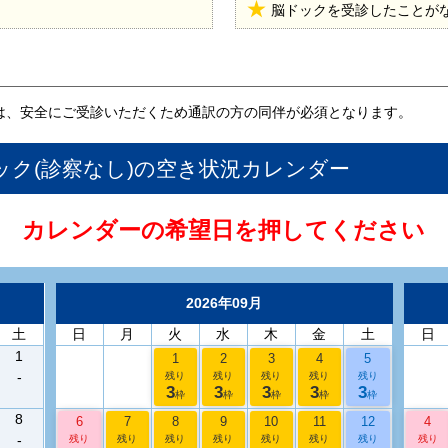
脳ドックを受診したことが
は、安全にご受診いただくため通訳の方の同伴が必須となります。
ク(診察なし)
の空き状況カレンダー
カレンダーの希望日を押してください
2026年09月
土
日
月
火
水
木
金
土
日
1
1
2
3
4
5
-
残り
残り
残り
残り
残り
3
3
3
3
3
枠
枠
枠
枠
枠
8
6
7
8
9
10
11
12
4
-
残り
残り
残り
残り
残り
残り
残り
残り