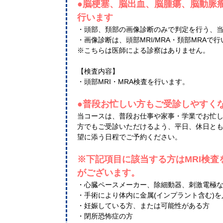
●脳梗塞、脳出血、脳腫瘍、脳動脈
行います
・頭部、頚部の画像診断のみで判定を行う、
・画像診断は、頭部MRI/MRA・頚部MRAで
※こちらは医師による診察はありません。
【検査内容】
・頭部MRI・MRA検査を行います。
●普段お忙しい方もご受診しやすく
当コースは、普段お仕事や家事・学業でお忙
方でもご受診いただけるよう、平日、休日と
望に添う日程でご予約ください。
※下記項目に該当する方はMRI検
がございます。
・心臓ペースメーカー、除細動器、刺激電極
・手術により体内に金属(インプラント含む)
・妊娠している方、または可能性がある方
・閉所恐怖症の方