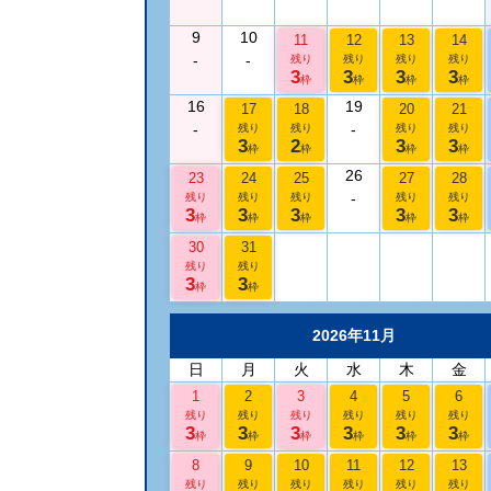
9
10
11
12
13
14
-
-
残り
残り
残り
残り
3
3
3
3
枠
枠
枠
枠
16
19
17
18
20
21
-
-
残り
残り
残り
残り
3
2
3
3
枠
枠
枠
枠
26
23
24
25
27
28
-
残り
残り
残り
残り
残り
3
3
3
3
3
枠
枠
枠
枠
枠
30
31
残り
残り
3
3
枠
枠
2026年11月
日
月
火
水
木
金
1
2
3
4
5
6
残り
残り
残り
残り
残り
残り
3
3
3
3
3
3
枠
枠
枠
枠
枠
枠
8
9
10
11
12
13
残り
残り
残り
残り
残り
残り