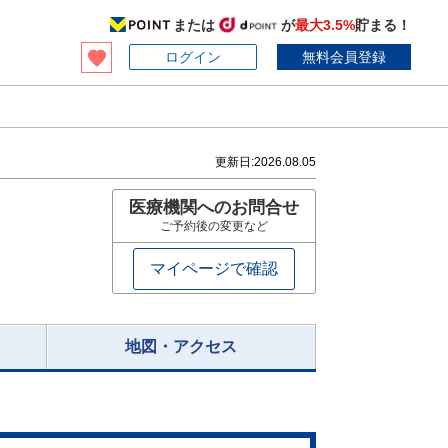
または
が
最大3.5%
貯まる！
ログイン
無料会員登録
更新日:
2026.08.05
医療機関へのお問合せ
ご予約後の変更など
マイページで確認
地図・アクセス