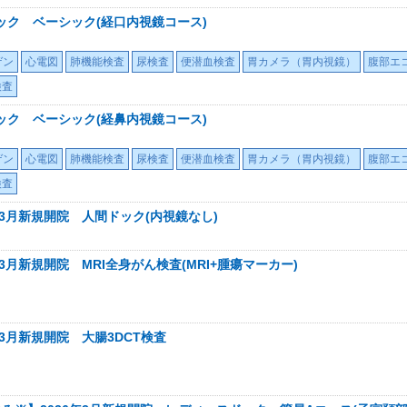
ック ベーシック(経口内視鏡コース)
ゲン
心電図
肺機能検査
尿検査
便潜血検査
胃カメラ（胃内視鏡）
腹部エ
検査
ック ベーシック(経鼻内視鏡コース)
ゲン
心電図
肺機能検査
尿検査
便潜血検査
胃カメラ（胃内視鏡）
腹部エ
検査
年3月新規開院 人間ドック(内視鏡なし)
3月新規開院 MRI全身がん検査(MRI+腫瘍マーカー)
3月新規開院 大腸3DCT検査