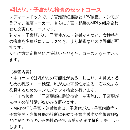
●乳がん・子宮がん検査のセットコース
レディースドックで、子宮頚部細胞診とHPV検査、マンモグ
ラフィ、腫瘍マーカー、さらに子宮・卵巣のMRIを組み合わ
せた充実したコースです。
乳がん・子宮頚がん・子宮体がん・卵巣がんなど、女性特有
の疾患を多角的にチェックでき、より精密なリスク評価が可
能です。
女性の方に定期的にご受診いただきたいコースとなっており
ます。
【検査内容】
・本コースでは乳がんの可能性がある「しこり」を発見する
ための乳腺エコー検査、乳がんの可能性がある「石灰化」を
発見するためのマンモグラフィ検査を行います。
・「HPV検査」「子宮頸部細胞診検査」を実施し、子宮頸が
んやその前段階がないかを調べます。
・MRIで行う子宮・卵巣検査は、子宮体がん・子宮内膜症・
子宮筋腫・卵巣腫瘍の診断に有効で子宮内膜症や卵巣嚢腫な
どの良性のものから悪性の子宮 卵巣がんまで幅広くチェック
します。