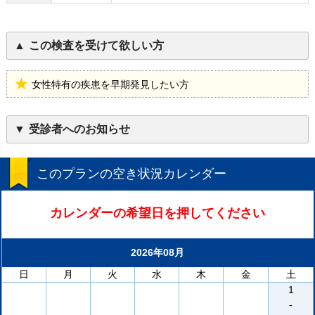
この検査を受けて欲しい方
女性特有の疾患を早期発見したい方
受診者へのお知らせ
このプランの空き状況カレンダー
カレンダーの希望日を押してください
2026年08月
日
月
火
水
木
金
土
1
-