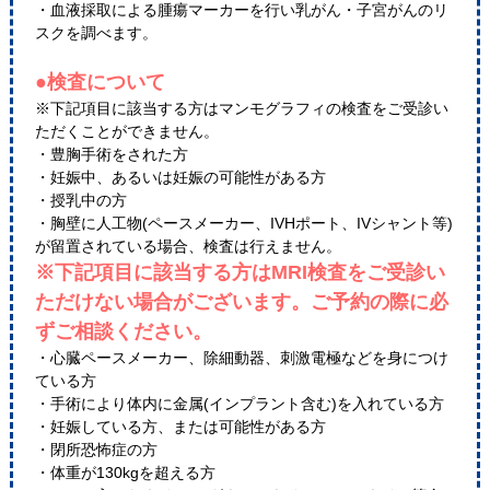
・血液採取による腫瘍マーカーを行い乳がん・子宮がんのリ
スクを調べます。
●検査について
※下記項目に該当する方はマンモグラフィの検査をご受診い
ただくことができません。
・豊胸手術をされた方
・妊娠中、あるいは妊娠の可能性がある方
・授乳中の方
・胸壁に人工物(ペースメーカー、IVHポート、IVシャント等)
が留置されている場合、検査は行えません。
※下記項目に該当する方はMRI検査をご受診い
ただけない場合がございます。ご予約の際に必
ずご相談ください。
・心臓ペースメーカー、除細動器、刺激電極などを身につけ
ている方
・手術により体内に金属(インプラント含む)を入れている方
・妊娠している方、または可能性がある方
・閉所恐怖症の方
・体重が130kgを超える方