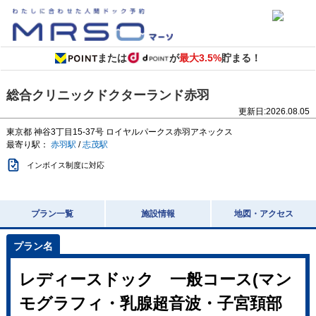
または
が
最大3.5%
貯まる！
総合クリニックドクターランド赤羽
更新日:
2026.08.05
東京都
神谷3丁目15-37号
ロイヤルパークス赤羽アネックス
最寄り駅：
赤羽駅
/
志茂駅
インボイス制度に対応
プラン一覧
施設情報
地図・アクセス
レディースドック 一般コース(マン
モグラフィ・乳腺超音波・子宮頚部