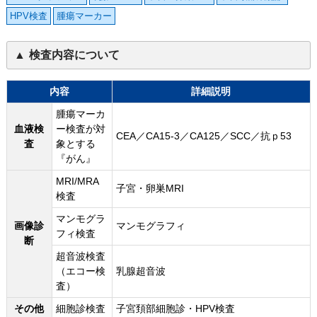
HPV検査
腫瘍マーカー
検査内容について
内容
詳細説明
腫瘍マーカ
血液検
ー検査が対
CEA／CA15-3／CA125／SCC／抗ｐ53
査
象とする
『がん』
MRI/MRA
子宮・卵巣MRI
検査
マンモグラ
画像診
マンモグラフィ
フィ検査
断
超音波検査
（エコー検
乳腺超音波
査）
その他
細胞診検査
子宮頚部細胞診・HPV検査