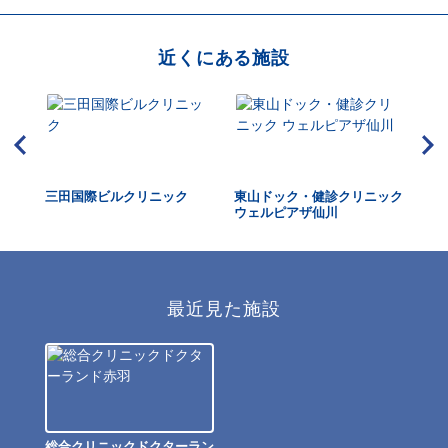
近くにある施設
三田国際ビルクリニック
東山ドック・健診クリニック
西
ウェルピアザ仙川
最近見た施設
総合クリニックドクターラン