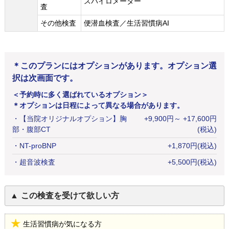
スパイロメーター
査
その他検査
便潜血検査／生活習慣病AI
＊このプランにはオプションがあります。オプション選
択は次画面です。
＜予約時に多く選ばれているオプション＞
＊オプションは日程によって異なる場合があります。
・
【当院オリジナルオプション】胸
+
9,900
円
～ +17,600円
部・腹部CT
(税込)
・
NT-proBNP
+
1,870
円
(税込)
・
超音波検査
+
5,500
円
(税込)
この検査を受けて欲しい方
生活習慣病が気になる方