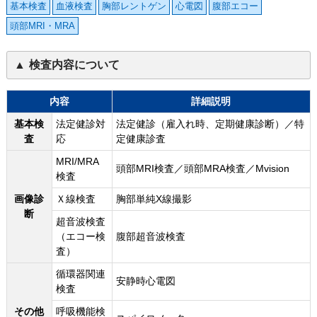
基本検査
血液検査
胸部レントゲン
心電図
腹部エコー
頭部MRI・MRA
検査内容について
内容
詳細説明
基本検
法定健診対
法定健診（雇入れ時、定期健康診断）／特
査
応
定健康診査
MRI/MRA
頭部MRI検査／頭部MRA検査／Mvision
検査
画像診
Ｘ線検査
胸部単純X線撮影
断
超音波検査
（エコー検
腹部超音波検査
査）
循環器関連
安静時心電図
検査
その他
呼吸機能検