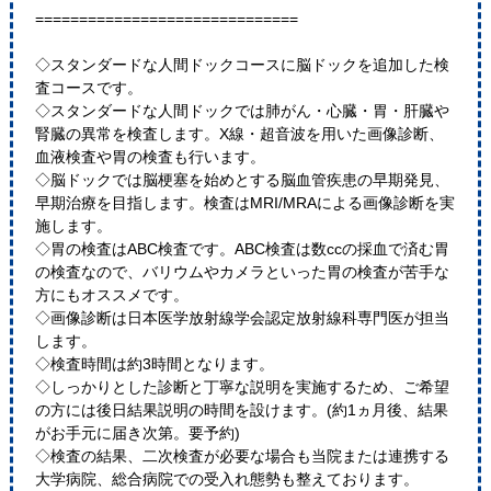
==============================
◇スタンダードな人間ドックコースに脳ドックを追加した検
査コースです。
◇スタンダードな人間ドックでは肺がん・心臓・胃・肝臓や
腎臓の異常を検査します。X線・超音波を用いた画像診断、
血液検査や胃の検査も行います。
◇脳ドックでは脳梗塞を始めとする脳血管疾患の早期発見、
早期治療を目指します。検査はMRI/MRAによる画像診断を実
施します。
◇胃の検査はABC検査です。ABC検査は数ccの採血で済む胃
の検査なので、バリウムやカメラといった胃の検査が苦手な
方にもオススメです。
◇画像診断は日本医学放射線学会認定放射線科専門医が担当
します。
◇検査時間は約3時間となります。
◇しっかりとした診断と丁寧な説明を実施するため、ご希望
の方には後日結果説明の時間を設けます。(約1ヵ月後、結果
がお手元に届き次第。要予約)
◇検査の結果、二次検査が必要な場合も当院または連携する
大学病院、総合病院での受入れ態勢も整えております。