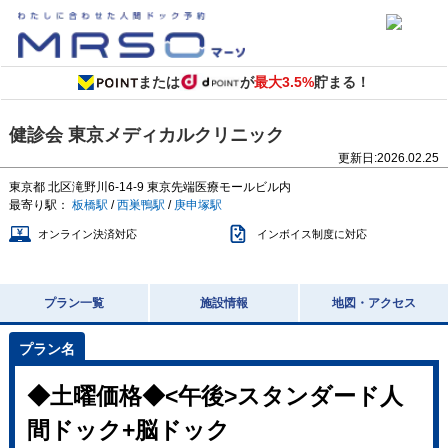
または
が
最大3.5%
貯まる！
健診会 東京メディカルクリニック
更新日:
2026.02.25
東京都
北区滝野川6-14-9
東京先端医療モールビル内
最寄り駅：
板橋駅
/
西巣鴨駅
/
庚申塚駅
オンライン決済対応
インボイス制度に対応
プラン一覧
施設情報
地図・アクセス
◆土曜価格◆<午後>スタンダード人
間ドック+脳ドック