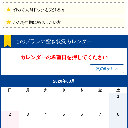
初めて人間ドックを受ける方
がんを早期に発見したい方
このプランの空き状況カレンダー
カレンダーの希望日を押してください
次の6ヶ月 >
2026年08月
日
月
火
水
木
金
土
1
-
2
3
4
5
6
7
8
-
-
-
-
-
-
-