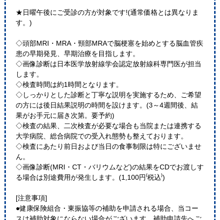
★日曜午後にご受診の方が対象です!(通常価格とは異なりま
す。)
◇頭部MRI・MRA・頸部MRAで脳梗塞を始めとする脳血管疾
患の早期発見、早期治療を目指します。
◇画像診断は日本医学放射線学会認定放射線科専門医が担当
します。
◇検査時間は約1時間となります。
◇しっかりとした診断と丁寧な説明を実施するため、ご希望
の方には後日結果説明の時間を設けます。(3～4週間後、結
果がお手元に届き次第。要予約)
◇検査の結果、二次検査が必要な場合も当院または連携する
大学病院、総合病院での受入れ態勢も整えております。
◇検査にあたり前日および当日の食事制限は特にございませ
ん。
◇画像診断(MRI・CT・バリウムなど)の結果をCDでお渡しす
る場合は別途費用が発生します。(1,100円⁽税込⁾)
[注意事項]
●健康保険組合・東振協等の補助を申請される場合、当コー
スは補助対象にならない場合がございます。補助申請先へご