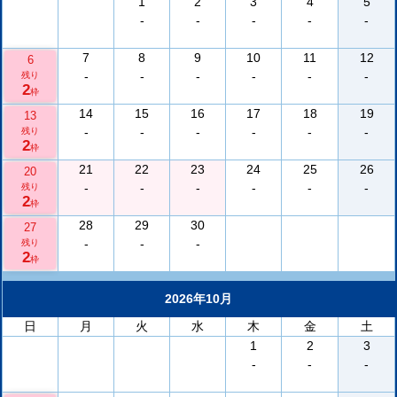
1
2
3
4
5
-
-
-
-
-
7
8
9
10
11
12
6
-
-
-
-
-
-
残り
2
枠
14
15
16
17
18
19
13
-
-
-
-
-
-
残り
2
枠
21
22
23
24
25
26
20
-
-
-
-
-
-
残り
2
枠
28
29
30
27
-
-
-
残り
2
枠
2026年10月
日
月
火
水
木
金
土
1
2
3
-
-
-