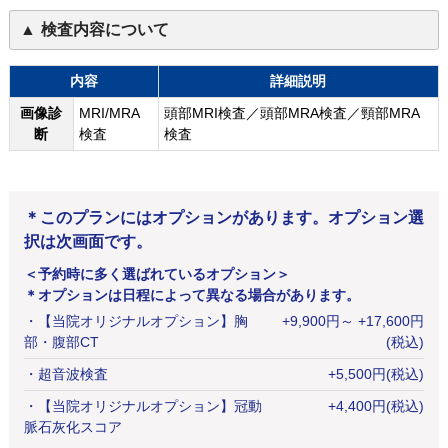
検査内容について
内容
詳細説明
画像診
MRI/MRA
頭部MRI検査／頭部MRA検査／頸部MRA
断
検査
検査
＊このプランにはオプションがあります。オプション選
択は次画面です。
＜予約時に多く選ばれているオプション＞
＊オプションは日程によって異なる場合があります。
・
【当院オリジナルオプション】胸
+
9,900
円
～ +17,600円
部・腹部CT
(税込)
・
超音波検査
+
5,500
円
(税込)
・
【当院オリジナルオプション】冠動
+
4,400
円
(税込)
脈石灰化スコア