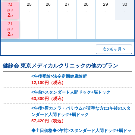
25
26
27
28
29
30
24
-
-
-
-
-
-
残り
2
枠
31
残り
2
枠
次の6ヶ月 >
健診会 東京メディカルクリニック
の他のプラン
<午後受診>法令定期健康診断
12,100
円（税込）
<午前>スタンダード人間ドック+脳ドック
63,800
円（税込）
<午後>胃カメラ・バリウムが苦手な方に!午後のスタ
ンダード人間ドック+脳ドック
57,420
円（税込）
◆土日価格◆<午前>スタンダード人間ドック+脳ドッ