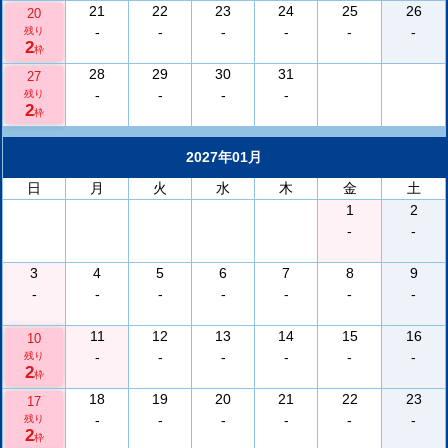
21
22
23
24
25
26
20
-
-
-
-
-
-
残り
2
枠
28
29
30
31
27
-
-
-
-
残り
2
枠
2027年01月
日
月
火
水
木
金
土
1
2
-
-
3
4
5
6
7
8
9
-
-
-
-
-
-
-
11
12
13
14
15
16
10
-
-
-
-
-
-
残り
2
枠
18
19
20
21
22
23
17
-
-
-
-
-
-
残り
2
枠