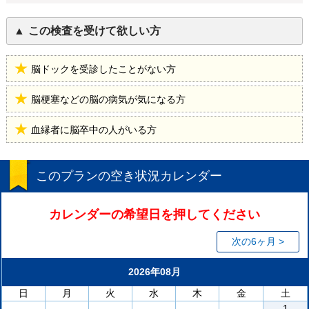
この検査を受けて欲しい方
脳ドックを受診したことがない方
脳梗塞などの脳の病気が気になる方
血縁者に脳卒中の人がいる方
このプランの空き状況カレンダー
カレンダーの希望日を押してください
次の6ヶ月 >
2026年08月
日
月
火
水
木
金
土
1