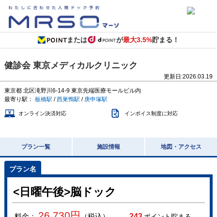
または
が
最大3.5%
貯まる！
健診会 東京メディカルクリニック
更新日:
2026.03.19
東京都
北区滝野川6-14-9
東京先端医療モールビル内
最寄り駅：
板橋駅
/
西巣鴨駅
/
庚申塚駅
オンライン決済対応
インボイス制度に対応
プラン一覧
施設情報
地図・アクセス
<日曜午後>脳ドック
26,730
円
料金：
（税込）
243
ポイント貯まる