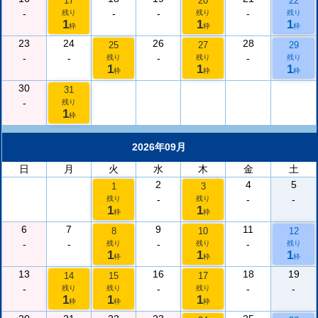
17
20
22
-
-
-
-
残り
残り
残り
1
1
1
枠
枠
枠
23
24
26
28
25
27
29
-
-
-
-
残り
残り
残り
1
1
1
枠
枠
枠
30
31
-
残り
1
枠
2026年09月
日
月
火
水
木
金
土
2
4
5
1
3
-
-
-
残り
残り
1
1
枠
枠
6
7
9
11
8
10
12
-
-
-
-
残り
残り
残り
1
1
1
枠
枠
枠
13
16
18
19
14
15
17
-
-
-
-
残り
残り
残り
1
1
1
枠
枠
枠