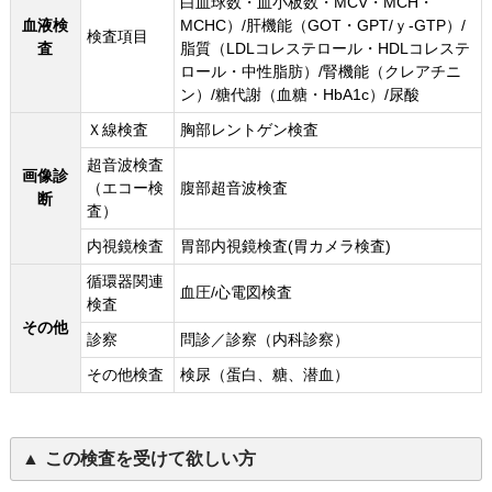
白血球数・血小板数・MCV・MCH・
血液検
MCHC）/肝機能（GOT・GPT/ｙ-GTP）/
検査項目
査
脂質（LDLコレステロール・HDLコレステ
ロール・中性脂肪）/腎機能（クレアチニ
ン）/糖代謝（血糖・HbA1c）/尿酸
Ｘ線検査
胸部レントゲン検査
超音波検査
画像診
（エコー検
腹部超音波検査
断
査）
内視鏡検査
胃部内視鏡検査(胃カメラ検査)
循環器関連
血圧/心電図検査
検査
その他
診察
問診／診察（内科診察）
その他検査
検尿（蛋白、糖、潜血）
この検査を受けて欲しい方