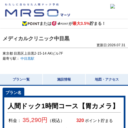
または
が
最大3.5%
貯まる！
メディカルクリニック中目黒
更新日:
2026.07.31
東京都
目黒区上目黒2-15-14
AKビル7F
最寄り駅：
中目黒駅
プラン一覧
施設情報
地図・アクセス
人間ドック1時間コース【胃カメラ】
35,290
円
料金：
（税込）
320
ポイント貯まる