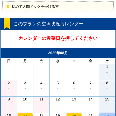
初めて人間ドックを受ける方
このプランの空き状況カレンダー
カレンダーの希望日を押してください
2026年08月
日
月
火
水
木
金
土
1
-
2
3
4
5
6
7
8
-
-
-
-
-
-
-
9
10
11
12
13
14
15
-
-
-
-
-
-
-
16
18
19
21