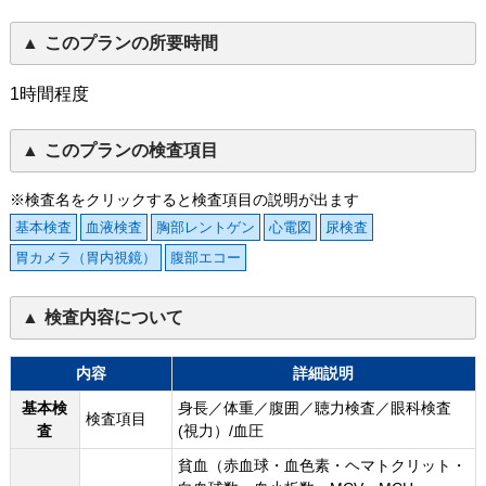
このプランの所要時間
1時間程度
このプランの検査項目
※検査名をクリックすると検査項目の説明が出ます
基本検査
血液検査
胸部レントゲン
心電図
尿検査
胃カメラ（胃内視鏡）
腹部エコー
検査内容について
内容
詳細説明
基本検
身長／体重／腹囲／聴力検査／眼科検査
検査項目
査
(視力）/血圧
貧血（赤血球・血色素・ヘマトクリット・