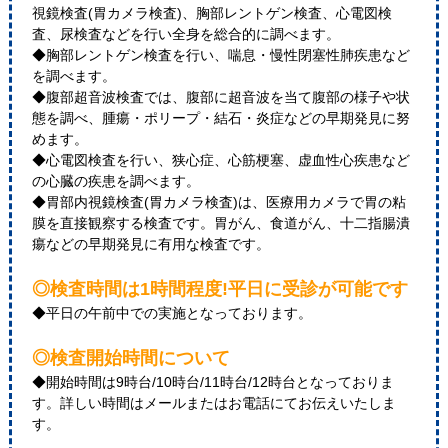
視鏡検査(胃カメラ検査)、胸部レントゲン検査、心電図検
査、尿検査などを行い全身を総合的に調べます。
◆胸部レントゲン検査を行い、喘息・慢性閉塞性肺疾患など
を調べます。
◆腹部超音波検査では、腹部に超音波を当て腹部の様子や状
態を調べ、腫瘍・ポリープ・結石・炎症などの早期発見に努
めます。
◆心電図検査を行い、狭心症、心筋梗塞、虚血性心疾患など
の心臓の疾患を調べます。
◆胃部内視鏡検査(胃カメラ検査)は、医療用カメラで胃の粘
膜を直接観察する検査です。胃がん、食道がん、十二指腸潰
瘍などの早期発見に有用な検査です。
◎検査時間は1時間程度!平日に受診が可能です
◆平日の午前中での実施となっております。
◎検査開始時間について
◆開始時間は9時台/10時台/11時台/12時台となっておりま
す。詳しい時間はメールまたはお電話にてお伝えいたしま
す。