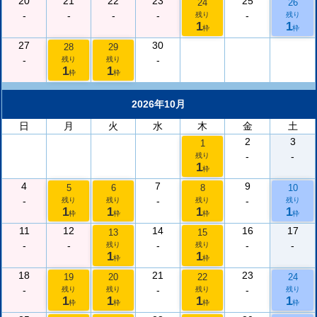
20
21
22
23
25
24
26
-
-
-
-
-
残り
残り
1
1
枠
枠
27
30
28
29
-
-
残り
残り
1
1
枠
枠
2026年10月
日
月
火
水
木
金
土
2
3
1
-
-
残り
1
枠
4
7
9
5
6
8
10
-
-
-
残り
残り
残り
残り
1
1
1
1
枠
枠
枠
枠
11
12
14
16
17
13
15
-
-
-
-
-
残り
残り
1
1
枠
枠
18
21
23
19
20
22
24
-
-
-
残り
残り
残り
残り
1
1
1
1
枠
枠
枠
枠