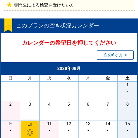
専門医による検査を受けたい方
このプランの空き状況カレンダー
カレンダーの希望日を押してください
次の6ヶ月 >
2026年08月
日
月
火
水
木
金
土
1
-
2
3
4
5
6
7
8
-
-
-
-
-
-
-
9
11
12
13
14
15
10
-
-
-
-
-
-
◎