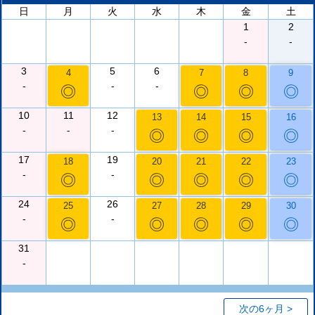
日
月
火
水
木
金
土
1
2
-
-
3
5
6
4
7
8
9
-
-
-
◎
◎
◎
◎
10
11
12
13
14
15
16
-
-
-
◎
◎
◎
◎
17
19
18
20
21
22
23
-
-
◎
◎
◎
◎
◎
24
26
25
27
28
29
30
-
-
◎
◎
◎
◎
◎
31
-
次の6ヶ月 >