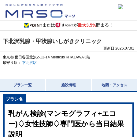
または
が
最大3.5%
貯まる！
下北沢乳腺・甲状腺いしがきクリニック
更新日:
2026.07.01
東京都
世田谷区北沢2-12-14
Medicus KITAZAWA 3階
最寄り駅：
下北沢駅
プラン一覧
施設情報
地図・アクセス
乳がん検診(マンモグラフィ+エコ
ー)♢女性技師♢専門医から当日結果
説明