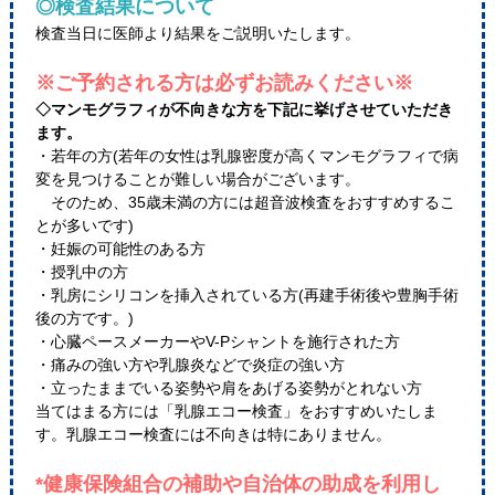
◎検査結果について
検査当日に医師より結果をご説明いたします。
※ご予約される方は必ずお読みください※
◇マンモグラフィが不向きな方を下記に挙げさせていただき
ます。
・若年の方(若年の女性は乳腺密度が高くマンモグラフィで病
変を見つけることが難しい場合がございます。
そのため、35歳未満の方には超音波検査をおすすめするこ
とが多いです)
・妊娠の可能性のある方
・授乳中の方
・乳房にシリコンを挿入されている方(再建手術後や豊胸手術
後の方です。)
・心臓ペースメーカーやV-Pシャントを施行された方
・痛みの強い方や乳腺炎などで炎症の強い方
・立ったままでいる姿勢や肩をあげる姿勢がとれない方
当てはまる方には「乳腺エコー検査」をおすすめいたしま
す。乳腺エコー検査には不向きは特にありません。
*健康保険組合の補助や自治体の助成を利用し