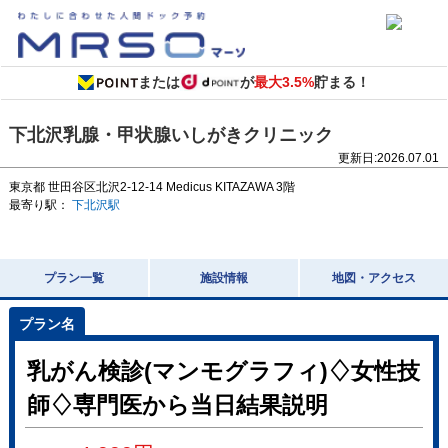
または
が
最大3.5%
貯まる！
下北沢乳腺・甲状腺いしがきクリニック
更新日:
2026.07.01
東京都
世田谷区北沢2-12-14
Medicus KITAZAWA 3階
最寄り駅：
下北沢駅
プラン一覧
施設情報
地図・アクセス
乳がん検診(マンモグラフィ)♢女性技
師♢専門医から当日結果説明