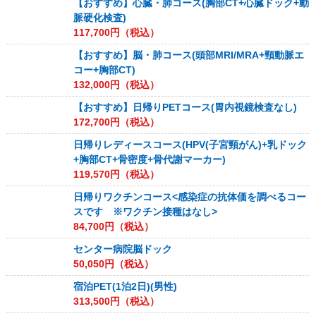
【おすすめ】心臓・肺コース(胸部CT+心臓ドック+動
脈硬化検査)
117,700
円（税込）
【おすすめ】脳・肺コース(頭部MRI/MRA+頸動脈エ
コー+胸部CT)
132,000
円（税込）
【おすすめ】日帰りPETコース(胃内視鏡検査なし)
172,700
円（税込）
日帰りレディースコース(HPV(子宮頸がん)+乳ドック
+胸部CT+骨密度+骨代謝マーカー)
119,570
円（税込）
日帰りワクチンコース<感染症の抗体価を調べるコー
スです ※ワクチン接種はなし>
84,700
円（税込）
センター病院脳ドック
50,050
円（税込）
宿泊PET(1泊2日)(男性)
313,500
円（税込）