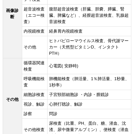
超音波検査
腹部超音波検査（肝臓、胆嚢、膵臓、腎
画像診
（エコー検
臓、脾臓など）、経膣超音波検査、乳腺超
断
査）
音波検査
内視鏡検査
経鼻胃内視鏡検査
ヒトパピローマウイルス検査、骨代謝マー
その他
カー（天然型ビタミンD、インタクト
PTH）
循環器関連
心電図( 安静時)
検査
呼吸機能検
肺機能検査（肺活量、1％肺活量、1秒量、
査
1秒率）
細胞診検査
子宮頸部細胞診 ・内診・膣鏡診
その他
視診、触診
心肺打聴診、触診
診察
問診
尿検査（比重、PH、蛋白、糖、潜血、沈
その他検査
渣、尿中微量アルブミン）、便検査（潜血