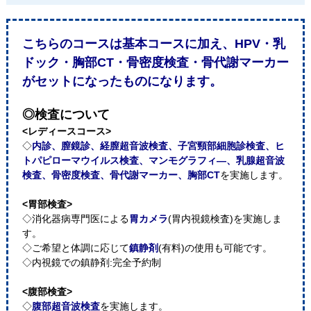
こちらのコースは基本コースに加え、HPV・乳
ドック・胸部CT・骨密度検査・骨代謝マーカー
がセットになったものになります。
◎検査について
<レディースコース>
◇
内診、膣鏡診、経膣超音波検査、子宮頸部細胞診検査、ヒ
トパピローマウイルス検査、マンモグラフィ―、乳腺超音波
検査、骨密度検査、骨代謝マーカー、胸部CT
を実施します。
<胃部検査>
◇消化器病専門医による
胃カメラ
(胃内視鏡検査)を実施しま
す。
◇ご希望と体調に応じて
鎮静剤
(有料)の使用も可能です。
◇内視鏡での鎮静剤:完全予約制
<腹部検査>
◇
腹部超音波検査
を実施します。