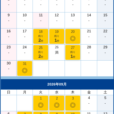
-
-
-
-
-
-
-
9
10
11
12
13
14
15
-
-
-
-
-
-
-
16
17
21
22
18
19
20
-
-
-
-
残り
残り
◎
2
1
枠
枠
23
24
28
29
26
25
27
-
-
満
-
-
残り
残り
2
1
枠
枠
30
31
-
◎
2026年09月
日
月
火
水
木
金
土
4
5
1
2
3
-
-
◎
◎
◎
6
11
12