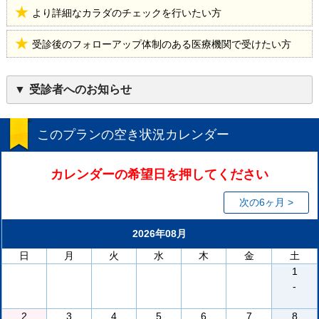
より詳細なカラダのチェックを行いたい方
受診後のフォローアップ体制のある医療機関で受けたい方
受診者へのお知らせ
このプランの空き状況カレンダー
カレンダーの希望日を押してください
次の6ヶ月 >
2026年08月
日
月
火
水
木
金
土
1
-
2
3
4
5
6
7
8