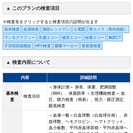
このプランの検査項目
※検査名をクリックすると検査項目の説明が出ます
基本検査
血液検査
胸部レントゲン
心電図
胃カメラ（胃内視鏡）
マンモグラフィー
乳腺エコー
腹部エコー
経膣エコー
胸部CT
子宮頸部細胞診
HPV検査
腫瘍マーカー
骨密度検査
検査内容について
内容
詳細説明
＜身体計測＞ 身長、体重、肥満指数
基本検
（BMI）、体脂肪率 ＜生理機能検査＞ 血
検査項目
査
圧、聴力検査（簡易）、視力・眼圧測定、
眼底検査
＜血液一般＞白血球数（白血球分画）、赤
血球数、ヘモグロビン、ヘマトクリット、
血小板数、平均赤血球容積・平均赤血球ヘ