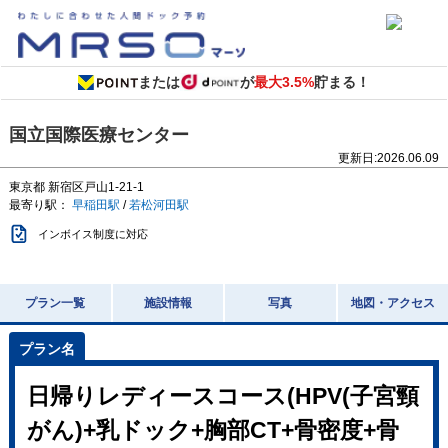
または
が
最大3.5%
貯まる！
国立国際医療センター
更新日:
2026.06.09
東京都
新宿区戸山1-21-1
最寄り駅：
早稲田駅
/
若松河田駅
インボイス制度に対応
プラン一覧
施設情報
写真
地図・アクセス
日帰りレディースコース(HPV(子宮頸
がん)+乳ドック+胸部CT+骨密度+骨