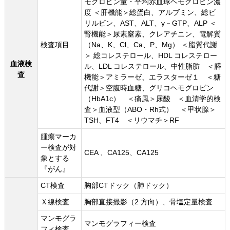
モグロビン量・平均赤血球ヘモグロビン濃
度 ＜肝機能＞総蛋白、アルブミン、総ビ
リルビン、AST、ALT、γ－GTP、ALP ＜
腎機能＞尿素窒素、クレアチニン、電解質
検査項目
（Na、K、Cl、Ca、P、Mg） ＜脂質代謝
＞ 総コレステロール、HDL コレステロー
血液検
ル、LDL コレステロール、中性脂肪 ＜膵
査
機能＞アミラーゼ、エラスターゼ１ ＜糖
代謝＞空腹時血糖、グリコヘモグロビン
（HbA1c） ＜痛風＞尿酸 ＜血清学的検
査＞血液型（ABO・Rh式） ＜甲状腺＞
TSH、FT4 ＜リウマチ＞RF
腫瘍マーカ
ー検査が対
CEA 、CA125、CA125
象とする
『がん』
CT検査
胸部CTドック（肺ドック）
Ｘ線検査
胸部直接撮影（2 方向）、骨塩定量検査
マンモグラ
マンモグラフィー検査
フィ検査