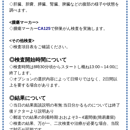
◇肝臓、胆嚢、膵臓、腎臓、脾臓などの腹部の様子や状態を
調べます。
<腫瘍マーカー>
◇腫瘍マーカー
CA125
で卵巣がん検査を実施します。
<その他検査>
◇検査項目表をご確認ください。
◎検査開始時間について
◇検査時間は8時30分頃からスタートし概ね13:00～14:00に
終了します。
◇オプションの選択内容によって日帰りではなく、2日間以
上を要する場合があります。
◎結果について
◇当日の結果面談説明の有無:当日分かるものについては終了
後ドクターより説明あり
◇郵送での結果の到着時期:おおよそ3～4週間後(簡易書留)
◇検査の結果、万が一、二次検査や治療が必要な場合、当院
で対応が可能です。