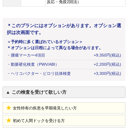
反応・免疫2回法）
＊このプランにはオプションがあります。オプション選
択は次画面です。
＜予約時に多く選ばれているオプション＞
＊オプションは日程によって異なる場合があります。
・
腫瘍マーカー4項目
+
9,350
円
(税込)
・
動脈硬化検査（PWV/ABI）
+
2,200
円
(税込)
・
ヘリコバクター・ピロリ抗体検査
+
3,300
円
(税込)
この検査を受けて欲しい方
女性特有の疾患を早期発見したい方
初めて人間ドックを受ける方