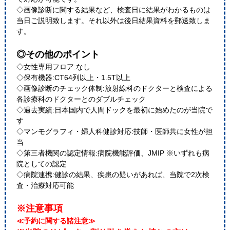
◇画像診断に関する結果など、検査日に結果がわかるものは
当日ご説明致します。それ以外は後日結果資料を郵送致しま
す。
◎その他のポイント
◇女性専用フロア:なし
◇保有機器:CT64列以上・1.5T以上
◇画像診断のチェック体制:放射線科のドクターと検査による
各診療科のドクターとのダブルチェック
◇過去実績:日本国内で人間ドックを最初に始めたのが当院で
す
◇マンモグラフィ・婦人科健診対応:技師・医師共に女性が担
当
◇第三者機関の認定情報:病院機能評価、JMIP ※いずれも病
院としての認定
◇病院連携:健診の結果、疾患の疑いがあれば、当院で2次検
査・治療対応可能
※注意事項
≪予約に関する諸注意≫