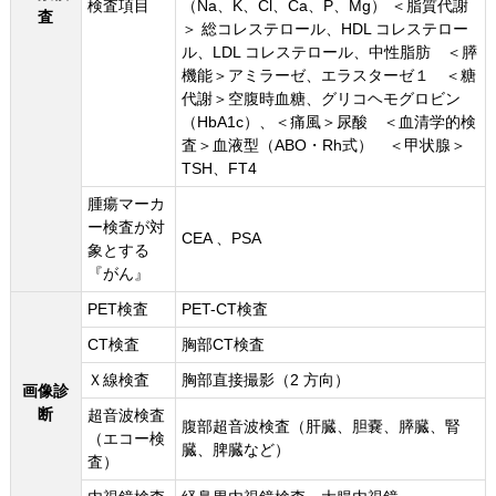
検査項目
（Na、K、Cl、Ca、P、Mg） ＜脂質代謝
査
＞ 総コレステロール、HDL コレステロー
ル、LDL コレステロール、中性脂肪 ＜膵
機能＞アミラーゼ、エラスターゼ１ ＜糖
代謝＞空腹時血糖、グリコヘモグロビン
（HbA1c）、＜痛風＞尿酸 ＜血清学的検
査＞血液型（ABO・Rh式） ＜甲状腺＞
TSH、FT4
腫瘍マーカ
ー検査が対
CEA 、PSA
象とする
『がん』
PET検査
PET-CT検査
CT検査
胸部CT検査
Ｘ線検査
胸部直接撮影（2 方向）
画像診
断
超音波検査
腹部超音波検査（肝臓、胆嚢、膵臓、腎
（エコー検
臓、脾臓など）
査）