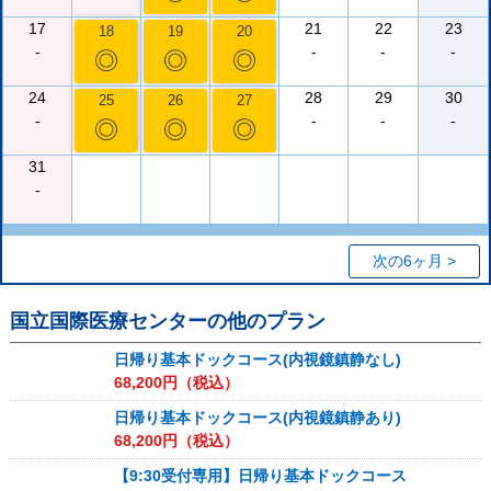
17
21
22
23
18
19
20
-
-
-
-
◎
◎
◎
24
28
29
30
25
26
27
-
-
-
-
◎
◎
◎
31
-
次の6ヶ月 >
国立国際医療センター
の他のプラン
日帰り基本ドックコース(内視鏡鎮静なし)
68,200
円（税込）
日帰り基本ドックコース(内視鏡鎮静あり)
68,200
円（税込）
【9:30受付専用】日帰り基本ドックコース