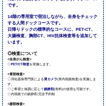
です。
14階の専用室で宿泊しながら、全身をチェック
する人間ドックコースです。
日帰りドックの標準的なコースに、PET-CT、
大腸検査、胸部CT、HIV抗体検査等を追加して
います。
◎検査について
<全身がん検査>
◇
PET/CT検査
を実施します。
<胃部検査>
◇消化器病専門医による
胃カメラ
(胃内視鏡検査)を実施しま
す。
◇ご希望と体調に応じて
鎮静剤
(有料)の使用も可能です。
◇内視鏡での鎮静剤:完全予約制
<腹部検査>