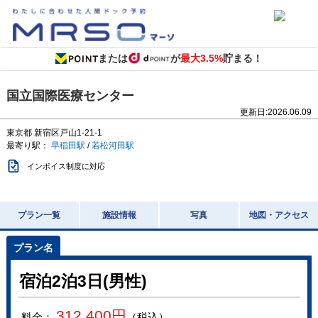
または
が
最大3.5%
貯まる！
国立国際医療センター
更新日:
2026.06.09
東京都
新宿区戸山1-21-1
最寄り駅：
早稲田駅
/
若松河田駅
インボイス制度に対応
プラン一覧
施設情報
写真
地図・アクセス
宿泊2泊3日(男性)
312,400
円
料金：
（税込）