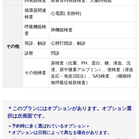
内視鏡検査
経鼻胃内視鏡検査、大腸内視鏡
循環器関連
心電図( 安静時)
検査
呼吸機能検
肺機能検査
査
視診、触診
心肺打聴診、触診
その他
診察
問診
尿検査（比重、PH、蛋白、糖、潜血、沈
渣、尿中微量アルブミン）、便検査（潜血
その他検査
反応・免疫2回法）、SAS検査、（睡眠時
無呼吸症候群検査）
＊このプランにはオプションがあります。オプション選
択は次画面です。
＜予約時に多く選ばれているオプション＞
＊オプションは日程によって異なる場合があります。