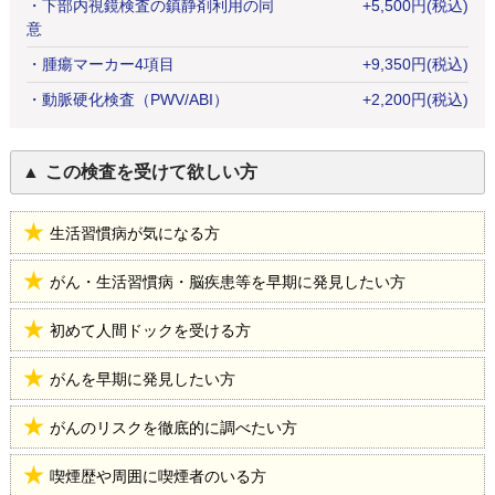
・
下部内視鏡検査の鎮静剤利用の同
+
5,500
円
(税込)
意
・
腫瘍マーカー4項目
+
9,350
円
(税込)
・
動脈硬化検査（PWV/ABI）
+
2,200
円
(税込)
この検査を受けて欲しい方
生活習慣病が気になる方
がん・生活習慣病・脳疾患等を早期に発見したい方
初めて人間ドックを受ける方
がんを早期に発見したい方
がんのリスクを徹底的に調べたい方
喫煙歴や周囲に喫煙者のいる方