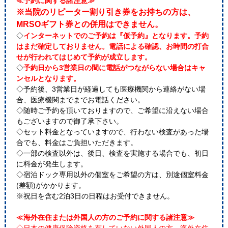
≪予約に関する諸注意≫
※当院のリピーター割り引き券をお持ちの方は、
MRSOギフト券との併用はできません。
◇
インターネットでのご予約は『仮予約』となります。予約
はまだ確定しておりません。電話による確認、お時間の打合
せが行われてはじめて予約が成立します。
◇
予約日から3営業日の間に電話がつながらない場合はキャ
ンセルとなります。
◇予約後、3営業日が経過しても医療機関から連絡がない場
合、医療機関までまでお電話ください。
◇随時ご予約を頂いておりますので、ご希望に沿えない場合
もございますので御了承下さい。
◇セット料金となっていますので、行わない検査があった場
合でも、料金はご負担いただきます。
◇一部の検査以外は、後日、検査を実施する場合でも、初日
に料金が発生します。
◇宿泊ドック専用以外の個室をご希望の方は、別途個室料金
(差額)がかかります。
※祝日を含む2泊3日の日程はお受付できません。
≪海外在住または外国人の方のご予約に関する諸注意≫