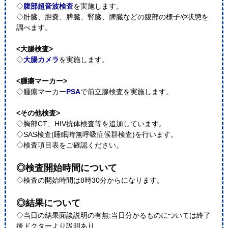
◇
腹部超音波検査
を実施します。
◇肝臓、胆嚢、膵臓、腎臓、脾臓などの腹部の様子や状態を
調べます。
<大腸検査>
◇
大腸カメラ
を実施します。
<腫瘍マーカー>
◇腫瘍マーカー
PSA
で前立腺検査を実施します。
<その他検査>
◇胸部CT、HIV抗体検査等を追加しています。
◇SAS検査(睡眠時無呼吸症候群検査)を行います。
◇検査項目表をご確認ください。
◎検査開始時間について
◇検査の開始時間は8時30分からになります。
◎結果について
◇当日の結果面談説明の有無:当日分かるものについては終了
後ドクターより説明あり