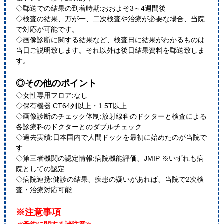
◇郵送での結果の到着時期:おおよそ3～4週間後
◇検査の結果、万が一、二次検査や治療が必要な場合、当院
で対応が可能です。
◇画像診断に関する結果など、検査日に結果がわかるものは
当日ご説明致します。それ以外は後日結果資料を郵送致しま
す。
◎その他のポイント
◇女性専用フロア:なし
◇保有機器:CT64列以上・1.5T以上
◇画像診断のチェック体制:放射線科のドクターと検査による
各診療科のドクターとのダブルチェック
◇過去実績:日本国内で人間ドックを最初に始めたのが当院で
す
◇第三者機関の認定情報:病院機能評価、JMIP ※いずれも病
院としての認定
◇病院連携:健診の結果、疾患の疑いがあれば、当院で2次検
査・治療対応可能
※注意事項