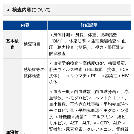
検査内容について
内容
詳細説明
＜身体計測＞ 身長、体重、肥満指数
基本検
（BMI）、体脂肪率 ＜生理機能検査＞ 血
検査項目
査
圧、聴力検査（簡易）、視力・眼圧測定、
眼底検査
＜血清学的検査＞高感度CRP、梅毒反応、
感染症等の
肝炎ウィルス検査（HBs抗原・抗体、HCV
抗体検査
抗体） ＜リウマチ＞RF ＜感染症＞HIV
抗体
＜血液一般＞白血球数（白血球分画）、赤
血球数、ヘモグロビン、ヘマトクリット、
血小板数、平均赤血球容積・平均赤血球ヘ
モグロビン量・平均赤血球ヘモグロビン濃
度 ＜肝機能＞総蛋白、アルブミン、総ビ
リルビン、AST、ALT、γ－GTP、ALP ＜
腎機能＞尿素窒素、クレアチニン、電解質
血液検