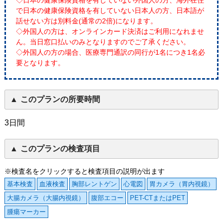
◇日本の健康保険資格を有していない外国人の方、海外在住
で日本の健康保険資格を有していない日本人の方、日本語が
話せない方は別料金(通常の2倍)になります。
◇外国人の方は、オンラインカード決済はご利用になれませ
ん。当日窓口払いのみとなりますのでご了承ください。
◇外国人の方の場合、医療専門通訳の同行が1名につき1名必
要となります。
このプランの所要時間
3日間
このプランの検査項目
※検査名をクリックすると検査項目の説明が出ます
基本検査
血液検査
胸部レントゲン
心電図
胃カメラ（胃内視鏡）
大腸カメラ（大腸内視鏡）
腹部エコー
PET-CTまたはPET
腫瘍マーカー