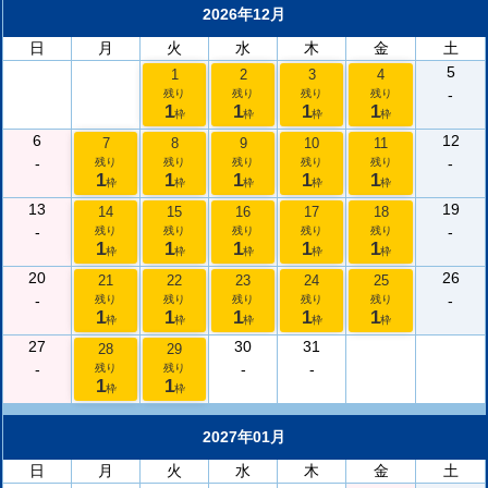
2026年12月
日
月
火
水
木
金
土
5
1
2
3
4
-
残り
残り
残り
残り
1
1
1
1
枠
枠
枠
枠
6
12
7
8
9
10
11
-
-
残り
残り
残り
残り
残り
1
1
1
1
1
枠
枠
枠
枠
枠
13
19
14
15
16
17
18
-
-
残り
残り
残り
残り
残り
1
1
1
1
1
枠
枠
枠
枠
枠
20
26
21
22
23
24
25
-
-
残り
残り
残り
残り
残り
1
1
1
1
1
枠
枠
枠
枠
枠
27
30
31
28
29
-
-
-
残り
残り
1
1
枠
枠
2027年01月
日
月
火
水
木
金
土