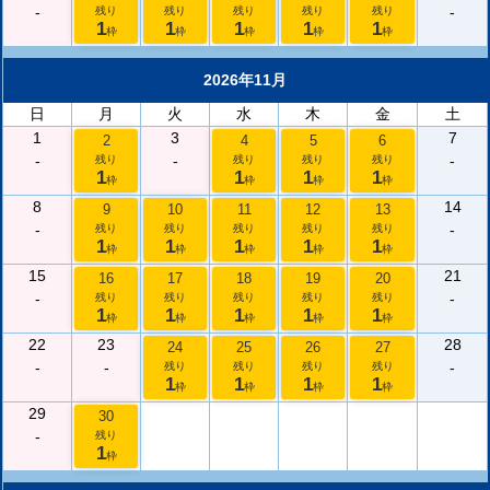
-
-
残り
残り
残り
残り
残り
1
1
1
1
1
枠
枠
枠
枠
枠
2026年11月
日
月
火
水
木
金
土
1
3
7
2
4
5
6
-
-
-
残り
残り
残り
残り
1
1
1
1
枠
枠
枠
枠
8
14
9
10
11
12
13
-
-
残り
残り
残り
残り
残り
1
1
1
1
1
枠
枠
枠
枠
枠
15
21
16
17
18
19
20
-
-
残り
残り
残り
残り
残り
1
1
1
1
1
枠
枠
枠
枠
枠
22
23
28
24
25
26
27
-
-
-
残り
残り
残り
残り
1
1
1
1
枠
枠
枠
枠
29
30
-
残り
1
枠