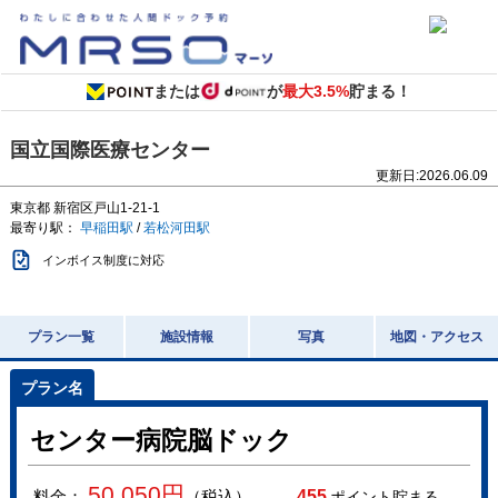
または
が
最大3.5%
貯まる！
国立国際医療センター
更新日:
2026.06.09
東京都
新宿区戸山1-21-1
最寄り駅：
早稲田駅
/
若松河田駅
インボイス制度に対応
プラン一覧
施設情報
写真
地図・アクセス
センター病院脳ドック
50,050
円
料金：
（税込）
455
ポイント貯まる