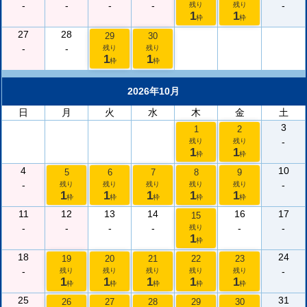
-
-
-
-
-
残り
残り
1
1
枠
枠
27
28
29
30
-
-
残り
残り
1
1
枠
枠
2026年10月
日
月
火
水
木
金
土
3
1
2
-
残り
残り
1
1
枠
枠
4
10
5
6
7
8
9
-
-
残り
残り
残り
残り
残り
1
1
1
1
1
枠
枠
枠
枠
枠
11
12
13
14
16
17
15
-
-
-
-
-
-
残り
1
枠
18
24
19
20
21
22
23
-
-
残り
残り
残り
残り
残り
1
1
1
1
1
枠
枠
枠
枠
枠
25
31
26
27
28
29
30