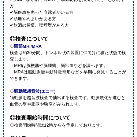
方
✔脳疾患を患った血縁者がいる方
✔頭痛やめまいがある方
✔飲酒の習慣、喫煙歴がある方
◎検査について
◇
頭部MRI/MRA
検査は約30分間、トンネル状の装置に仰向けに寝た状態で検
査します。
・MRIは脳梗塞や脳腫瘍、脳出血などを調べます。
・MRAは脳動脈瘤や動静脈奇形などを早期に発見することが
できます。
◇
頸動脈超音波(エコー)
頚動脈を超音波検査で抽出する検査です。動脈硬化が進むと
血管の壁や肥厚や狭窄がみられます。
◎検査開始時間について
◇検査開始時間は12時からを予定しております。