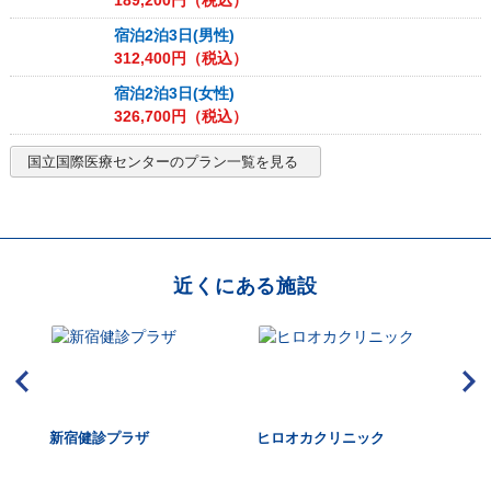
189,200
円（税込）
宿泊2泊3日(男性)
312,400
円（税込）
宿泊2泊3日(女性)
326,700
円（税込）
国立国際医療センター
のプラン一覧を見る
近くにある施設
東新
新宿健診プラザ
ヒロオカクリニック
See