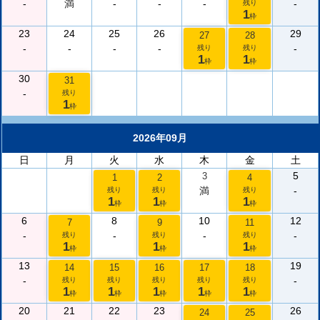
-
満
-
-
-
-
残り
1
枠
23
24
25
26
29
27
28
-
-
-
-
-
残り
残り
1
1
枠
枠
30
31
-
残り
1
枠
2026年09月
日
月
火
水
木
金
土
5
3
1
2
4
満
-
残り
残り
残り
1
1
1
枠
枠
枠
6
8
10
12
7
9
11
-
-
-
-
残り
残り
残り
1
1
1
枠
枠
枠
13
19
14
15
16
17
18
-
-
残り
残り
残り
残り
残り
1
1
1
1
1
枠
枠
枠
枠
枠
20
21
22
23
26
24
25