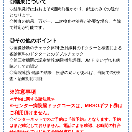
◎結果について
◇結果発行はおおよそ4週間前後かかり、郵送のみでの送付
となります。
◇検査の結果、万が一、二次検査や治療が必要な場合、当院
で対応が可能です。
◎その他のポイント
◇画像診断のチェック体制:放射線科のドクターと検査による
各診療科のドクターとのダブルチェック
◇第三者機関の認定情報:病院機能評価、JMIP ※いずれも病
院としての認定
◇病院連携:健診の結果、疾患の疑いがあれば、当院で2次検
査・治療対応可能
※注意事項
≪予約に関する諸注意≫
※センター病院脳ドックコースは、MRSOギフト券は
ご利用頂けません。
◇
インターネットでのご予約は『仮予約』となります。予約
はまだ確定しておりません。電話による確認、お時間の打合
せが行われてはじめて予約が成立します。