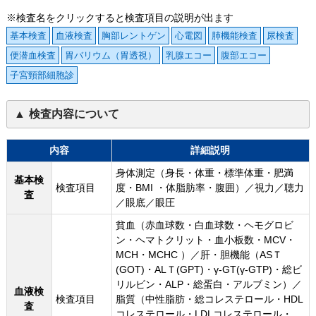
※検査名をクリックすると検査項目の説明が出ます
基本検査
血液検査
胸部レントゲン
心電図
肺機能検査
尿検査
便潜血検査
胃バリウム（胃透視）
乳腺エコー
腹部エコー
子宮頸部細胞診
検査内容について
内容
詳細説明
身体測定（身長・体重・標準体重・肥満
基本検
検査項目
度・BMI ・体脂肪率・腹囲）／視力／聴力
査
／眼底／眼圧
貧血（赤血球数・白血球数・ヘモグロビ
ン・ヘマトクリット・血小板数・MCV・
MCH・MCHC ）／肝・胆機能（ASＴ
(GOT)・ALＴ(GPT)・γ-GT(γ-GTP)・総ビ
リルビン・ALP・総蛋白・アルブミン）／
血液検
検査項目
脂質（中性脂肪・総コレステロール・HDL
査
コレステロール・LDLコレステロール・