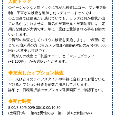
人間ドック
◇ベーシックな人間ドックに乳がん検査(エコー、マンモ選択
制)、子宮がん検査を追加したレディースドックです。
◇ご自身では健康だと感じていても、カラダに何か症状が出
ているかもしれません。病気の早期発見・早期治療には、定
期的な健診が大切です。年に一度はご受診される事をお勧め
いたします。
◇胃部の検査としてバリウム検査を実施します。ご希望に応
じて70歳未満の方は胃カメラ検査<鎮静剤対応のみ>(+16,500
円)への変更も可能です。
◇乳がんの検査は「乳腺エコー」と「マンモグラフィ
(+1,100円)」から選択いただきます。
◆充実したオプション検査
◇一人ひとりのライフスタイルや年齢に合わせてお選びいた
だけるオプション検査を多数ご用意しております。
詳細は、日程選択後のオプション選択画面でご確認下さい。
◆受付時間
8:00/8:30/9:00/9:30/10:00/10:30
(土曜日:第1・第3は男性のみ、第2・第4は女性のみ)