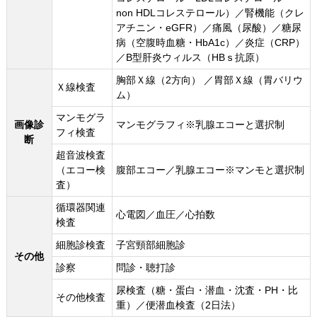
non HDLコレステロール）／腎機能（クレ
アチニン・eGFR）／痛風（尿酸）／糖尿
病（空腹時血糖・HbA1c）／炎症（CRP）
／B型肝炎ウィルス（HBｓ抗原）
胸部Ｘ線（2方向） ／胃部Ｘ線（胃バリウ
Ｘ線検査
ム）
マンモグラ
画像診
マンモグラフィ※乳腺エコーと選択制
フィ検査
断
超音波検査
（エコー検
腹部エコー／乳腺エコー※マンモと選択制
査）
循環器関連
心電図／血圧／心拍数
検査
細胞診検査
子宮頸部細胞診
その他
診察
問診・聴打診
尿検査（糖・蛋白・潜血・沈査・PH・比
その他検査
重）／便潜血検査（2日法）