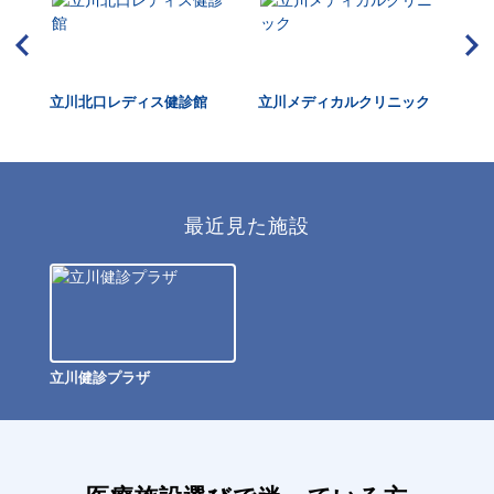
立川北口レディス健診館
立川メディカルクリニック
三
最近見た施設
立川健診プラザ