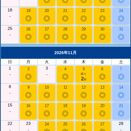
◎
◎
◎
◎
◎
18
19
20
21
22
23
24
-
◎
◎
◎
◎
◎
◎
25
26
27
28
29
30
31
-
◎
◎
◎
◎
◎
◎
2026年11月
日
月
火
水
木
金
土
1
3
2
4
5
6
7
-
-
残り
◎
◎
◎
◎
2
枠
8
9
10
11
12
13
14
-
◎
◎
◎
◎
◎
◎
15
16
17
18
19
20
21
-
◎
◎
◎
◎
◎
◎
22
23
28
24
25
26
27
-
-
-