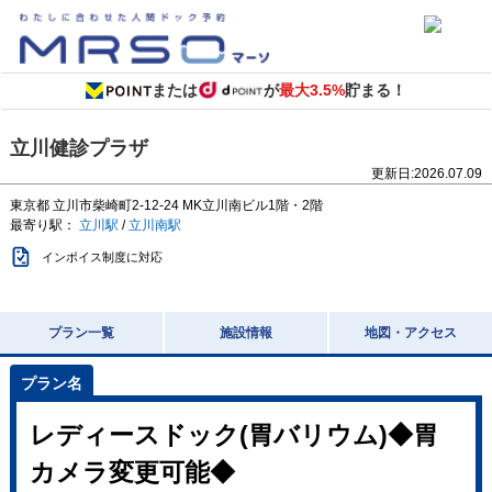
または
が
最大3.5%
貯まる！
立川健診プラザ
更新日:
2026.07.09
東京都
立川市柴崎町2-12-24
MK立川南ビル1階・2階
最寄り駅：
立川駅
/
立川南駅
インボイス制度に対応
プラン一覧
施設情報
地図・アクセス
レディースドック(胃バリウム)◆胃
カメラ変更可能◆