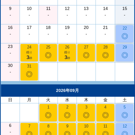
9
10
11
12
13
14
15
-
-
-
-
-
-
-
16
17
18
19
20
21
22
-
-
-
-
-
-
◎
23
24
25
26
27
28
29
-
残り
残り
◎
◎
◎
◎
3
3
枠
枠
30
31
-
◎
2026年09月
日
月
火
水
木
金
土
1
2
3
4
5
◎
◎
◎
◎
◎
6
7
8
9
10
11
12
-
◎
◎
◎
◎
◎
◎