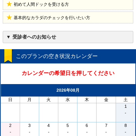
初めて人間ドックを受ける方
基本的なカラダのチェックを行いたい方
受診者へのお知らせ
このプランの空き状況カレンダー
カレンダーの希望日を押してください
2026年08月
日
月
火
水
木
金
土
1
-
2
3
4
5
6
7
8
-
-
-
-
-
-
-