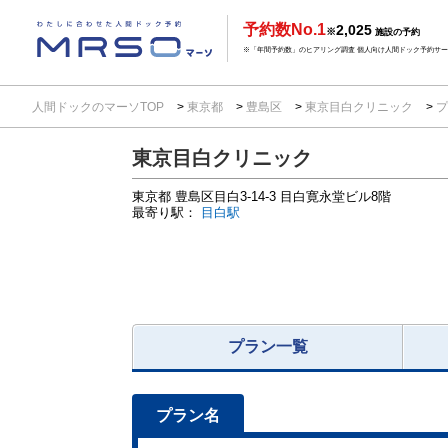
予約数No.1
2,025
※
施設の予約
※「年間予約数」のヒアリング調査 個人向け人間ドック予約サービ
人間ドックのマーソTOP
東京都
豊島区
東京目白クリニック
プ
東京目白クリニック
東京都
豊島区目白3-14-3
目白寛永堂ビル8階
最寄り駅：
目白駅
プラン一覧