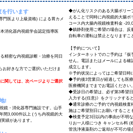
◆がん化リスクのある大腸ポリープ
査を行います
えることで同時に内視鏡的大腸ポリ
専門医より上級資格) による胃カメ
コース内大腸内視鏡検査料金 -20,0
◆鎮静剤使用ご希望の場合は、反
日本消化器内視鏡学会認定指導医
自転車の運転は禁止となりますこ
【予約について】
インターネットでのご予約は『仮
よる精密な内視鏡診断・治療を同日
せん。電話またはメールによる確
成立します。
 からお好きな方でご選択いただけま
※予約状況によってはご希望日時
◆予約後3営業日が経過しても医
法に関しては、次ページよりご選択
医療機関までまでお電話ください
◆受診日の希望は、必ず第3希望
入力する(任意)》をクリックする
地!
◆通常診療のご予約で内視鏡検査
内視鏡・消化器専門施設です。山手
施はご希望別日にお願いすること
間3,000件以上 (うち内視鏡的大
◆検査予定3日以内の事由が不明
症例実績があります。
りお一人様につき キャンセル料 (税
管洗浄液薬剤のご返却が不可の場合、さらに (税抜き)