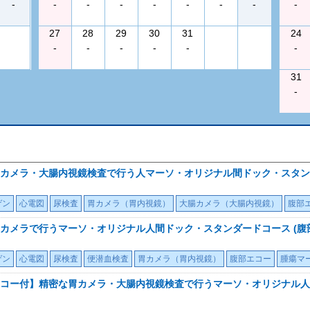
-
-
-
-
-
-
-
-
-
27
28
29
30
31
24
-
-
-
-
-
-
31
-
カメラ・大腸内視鏡検査で行う人マーソ・オリジナル間ドック・スタンダ
ゲン
心電図
尿検査
胃カメラ（胃内視鏡）
大腸カメラ（大腸内視鏡）
腹部
カメラで行うマーソ・オリジナル人間ドック・スタンダードコース (腹
ゲン
心電図
尿検査
便潜血検査
胃カメラ（胃内視鏡）
腹部エコー
腫瘍マ
コー付】精密な胃カメラ・大腸内視鏡検査で行うマーソ・オリジナル人