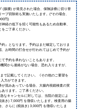
 (腺腫) が発見された場合、保険診療に切り替
ープ切除術も実施いたします。(*その場合、
00円)
射神経の低下を招く可能性もあるため自動車、
とをご了承ください。
予約』となります。予約はまだ確定しておりま
認、お時間の打合せが行われてはじめて予約が
にて予約を承れないこともあります。
療機関から連絡がない場合、恐れ入りますが、
。
日まで記載してください。《その他のご要望を
と入力ができます。
枠が混みあっている場合、大腸内視鏡検査の実
もあります。ご了承ください。
な急なキャンセルに対しては、当院の規定によ
抜き) 7,000円 を徴収いたします。検査用の腸
 3,000円 を徴収いたしま