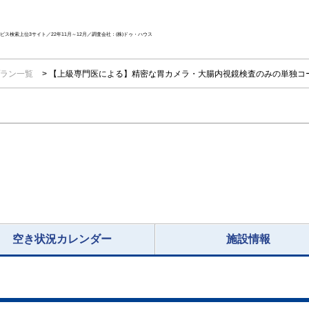
ス検索上位3サイト／22年11月～12月／調査会社：(株)ドゥ・ハウス
ラン一覧
【上級専門医による】精密な胃カメラ・大腸内視鏡検査のみの単独コ
空き状況カレンダー
施設情報