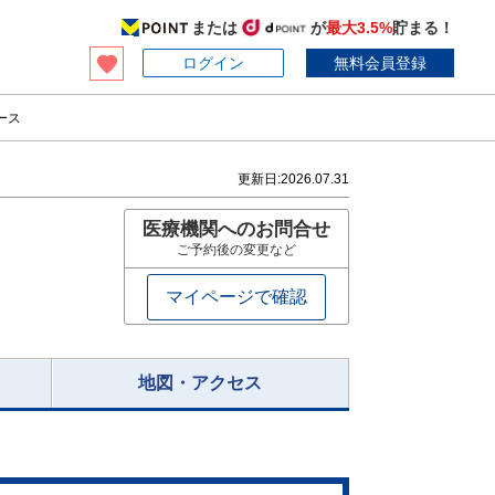
または
が
最大3.5%
貯まる！
ログイン
無料会員登録
ース
更新日:
2026.07.31
医療機関へのお問合せ
ご予約後の変更など
マイページで確認
地図・アクセス