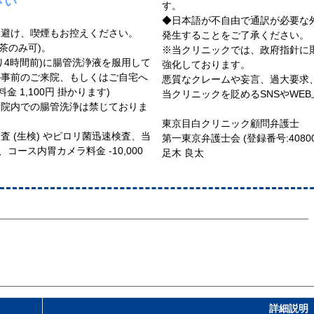
さい
す。
◆日本語が不自由で通訳が必要な外国人
を避け、喫煙もお控えください。
発生することをご了承ください。
お茶のみ可)。
※当クリニックでは、政府指針に
り4時間前)に腸管洗浄液を服用して
強化しております。
の事前のご来院、もしくはご自宅へ
悪質なクレームや妄言、過大要求
しております (別途手数料金 1,100円 掛かります)
当クリニックを貶めるSNSやWE
、院内での腸管洗浄は禁じておりま
東京目白クリニック顧問弁護士
 (生検) やピロリ菌迅速検査、当
第一東京弁護士会 (登録番号:4080
ース内胃カメラ料金 -10,000
足木 良太
詳細説明