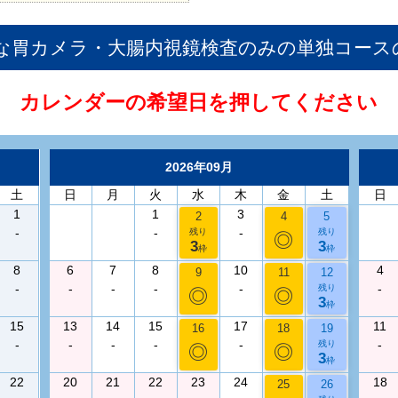
な胃カメラ・大腸内視鏡検査のみの単独コース
カレンダーの希望日を押してください
2026年09月
土
日
月
火
水
木
金
土
日
1
1
3
2
4
5
-
-
-
残り
残り
◎
3
3
枠
枠
8
6
7
8
10
4
9
11
12
-
-
-
-
-
-
残り
◎
◎
3
枠
15
13
14
15
17
11
16
18
19
-
-
-
-
-
-
残り
◎
◎
3
枠
22
20
21
22
23
24
18
25
26