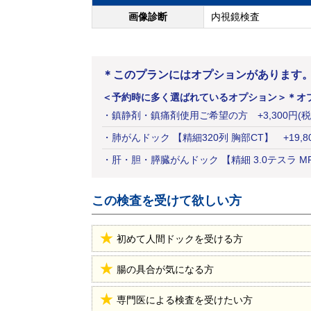
画像診断
内視鏡検査
＊このプランにはオプションがあります
＜予約時に多く選ばれているオプション＞
＊オ
・
鎮静剤・鎮痛剤使用ご希望の方
+
3,300
円
(税
・
肺がんドック 【精細320列 胸部CT】
+
19,8
・
肝・胆・膵臓がんドック 【精細 3.0テスラ MR
この検査を受けて欲しい方
初めて人間ドックを受ける方
腸の具合が気になる方
専門医による検査を受けたい方