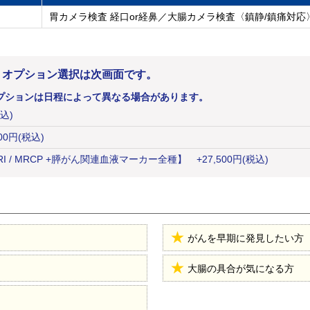
胃カメラ検査 経口or経鼻／大腸カメラ検査〈鎮静/鎮痛対応
。オプション選択は次画面です。
プションは日程によって異なる場合があります。
込)
00
円
(税込)
I / MRCP +膵がん関連血液マーカー全種】
+
27,500
円
(税込)
がんを早期に発見したい方
大腸の具合が気になる方