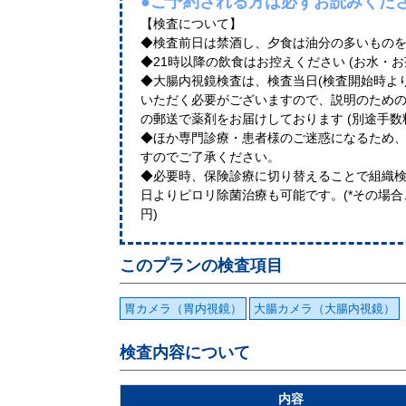
●ご予約される方は必ずお読みくだ
【検査について】
◆検査前日は禁酒し、夕食は油分の多いもの
◆21時以降の飲食はお控えください (お水・
◆大腸内視鏡検査は、検査当日(検査開始時よ
いただく必要がございますので、説明のため
の郵送で薬剤をお届け
◆ほか専門診療・患者様のご迷惑になるため
すのでご了承ください。
◆必要時、保険診療に切り替えることで組織検査
日よりピロリ除菌治療も可能です。(*その場合、コ
円)
このプランの検査項目
胃カメラ（胃内視鏡）
大腸カメラ（大腸内視鏡）
検査内容について
内容