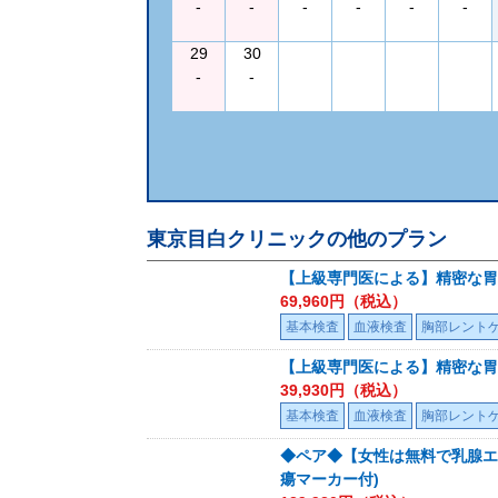
-
-
-
-
-
-
29
30
-
-
東京目白クリニック
の他のプラン
【上級専門医による】精密な胃
69,960
円（税込）
基本検査
血液検査
胸部レント
【上級専門医による】精密な胃
39,930
円（税込）
基本検査
血液検査
胸部レント
◆ペア◆【女性は無料で乳腺エ
瘍マーカー付)