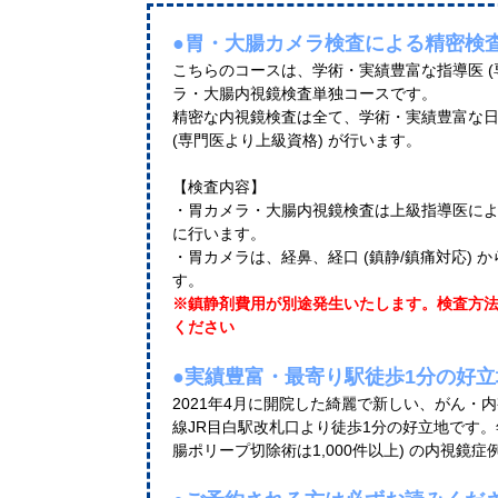
●胃・大腸カメラ検査による精密検
こちらのコースは、学術・実績豊富な指導医 (
ラ・大腸内視鏡検査単独コースです。
精密な内視鏡検査は全て、学術・実績豊富な
(専門医より上級資格) が行います。
【検査内容】
・胃カメラ・大腸内視鏡検査は上級指導医に
に行います。
・胃カメラは、経鼻、経口 (鎮静/鎮痛対応)
す。
※鎮静剤費用が別途発生いたします。検査方
ください
●実績豊富・最寄り駅徒歩1分の好立
2021年4月に開院した綺麗で新しい、がん・
線JR目白駅改札口より徒歩1分の好立地です。年
腸ポリープ切除術は1,000件以上) の内視鏡