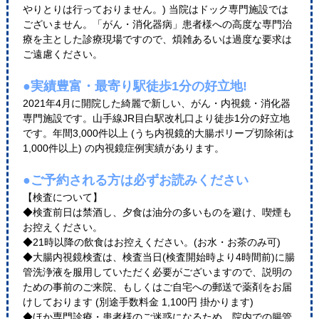
やりとりは行っておりません。) 当院はドック専門施設では
ございません。「がん・消化器病」患者様への高度な専門治
療を主とした診療現場ですので、煩雑あるいは過度な要求は
ご遠慮ください。
●実績豊富・最寄り駅徒歩1分の好立地!
2021年4月に開院した綺麗で新しい、がん・内視鏡・消化器
専門施設です。山手線JR目白駅改札口より徒歩1分の好立地
です。年間3,000件以上 (うち内視鏡的大腸ポリープ切除術は
1,000件以上) の内視鏡症例実績があります。
●ご予約される方は必ずお読みください
【検査について】
◆検査前日は禁酒し、夕食は油分の多いものを避け、喫煙も
お控えください。
◆21時以降の飲食はお控えください。(お水・お茶のみ可)
◆大腸内視鏡検査は、検査当日(検査開始時より4時間前)に腸
管洗浄液を服用していただく必要がございますので、説明の
ための事前のご来院、もしくはご自宅への郵送で薬剤をお届
けしております (別途手数料金 1,100円 掛かります)
◆ほか専門診療・患者様のご迷惑になるため、院内での腸管