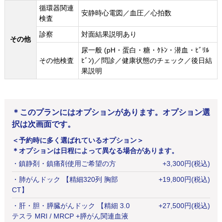
循環器関連
安静時心電図／血圧／心拍数
検査
診察
対面結果説明あり
その他
尿一般 (pH・蛋白・糖・ｹﾄﾝ・潜血・ﾋﾞﾘﾙ
その他検査
ﾋﾞﾝ)／問診／健康状態のチェック／後日結
果説明
＊このプランにはオプションがあります。オプション選
択は次画面です。
＜予約時に多く選ばれているオプション＞
＊オプションは日程によって異なる場合があります。
・
鎮静剤・鎮痛剤使用ご希望の方
+
3,300
円
(税込)
・
肺がんドック 【精細320列 胸部
+
19,800
円
(税込)
CT】
・
肝・胆・膵臓がんドック 【精細 3.0
+
27,500
円
(税込)
テスラ MRI / MRCP +膵がん関連血液