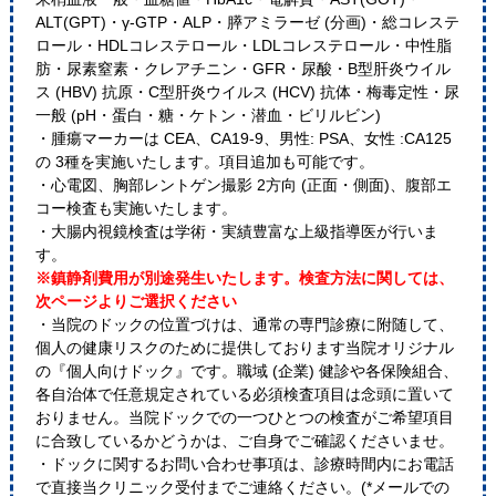
ALT(GPT)・γ-GTP・ALP・膵アミラーゼ (分画)・総コレステ
ロール・HDLコレステロール・LDLコレステロール・中性脂
肪・尿素窒素・クレアチニン・GFR・尿酸・B型肝炎ウイル
ス (HBV) 抗原・C型肝炎ウイルス (HCV) 抗体・梅毒定性・尿
一般 (pH・蛋白・糖・ケトン・潜血・ビリルビン)
・腫瘍マーカーは CEA、CA19-9、男性: PSA、女性 :CA125
の 3種を実施いたします。項目追加も可能です。
・心電図、胸部レントゲン撮影 2方向 (正面・側面)、腹部エ
コー検査も実施いたします。
・大腸内視鏡検査は学術・実績豊富な上級指導医が行いま
す。
※鎮静剤費用が別途発生いたします。検査方法に関しては、
次ページよりご選択ください
・当院のドックの位置づけは、通常の専門診療に附随して、
個人の健康リスクのために提供しております当院オリジナル
の『個人向けドック』です。職域 (企業) 健診や各保険組合、
各自治体で任意規定されている必須検査項目は念頭に置いて
おりません。当院ドックでの一つひとつの検査がご希望項目
に合致しているかどうかは、ご自身でご確認くださいませ。
・ドックに関するお問い合わせ事項は、診療時間内にお電話
で直接当クリニック受付までご連絡ください。(*メールでの