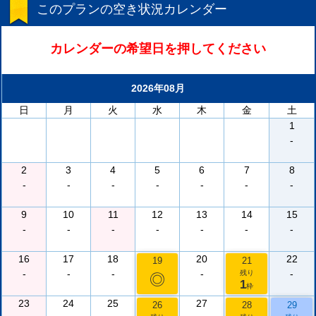
このプランの空き状況カレンダー
カレンダーの希望日を押してください
2026年08月
日
月
火
水
木
金
土
1
-
2
3
4
5
6
7
8
-
-
-
-
-
-
-
9
10
11
12
13
14
15
-
-
-
-
-
-
-
16
17
18
20
22
19
21
-
-
-
-
-
残り
◎
1
枠
23
24
25
27
26
28
29