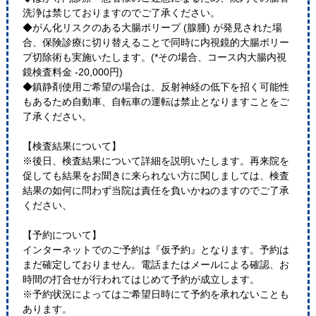
洗浄は禁じておりますのでご了承ください。
◆がん化リスクのある大腸ポリープ (腺腫) が発見された場
合、保険診療に切り替えることで同時に内視鏡的大腸ポリー
プ切除術も実施いたします。(*その場合、コース内大腸内視
鏡検査料金 -20,000円)
◆鎮静剤使用ご希望の場合は、反射神経の低下を招く可能性
もあるため自動車、自転車の運転は禁止となりますことをご
了承ください。
【検査結果について】
※後日、検査結果について詳細を説明いたします。再来院を
促しても結果をお聞きに来られない方に関しましては、検査
結果の如何に問わず当院は責任を負いかねのますのでご了承
ください、
【予約について】
インターネットでのご予約は『仮予約』となります。予約は
まだ確定しておりません。電話またはメールによる確認、お
時間の打合せが行われてはじめて予約が成立します。
※予約状況によってはご希望日時にて予約を承れないことも
あります。