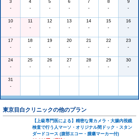
3
4
5
6
7
8
9
-
-
-
-
-
-
-
10
11
12
13
14
15
16
-
-
-
-
-
-
-
17
18
19
20
21
22
23
-
-
-
-
-
-
-
24
25
26
27
28
29
30
-
-
-
-
-
-
-
31
-
東京目白クリニック
の他のプラン
【上級専門医による】精密な胃カメラ・大腸内視鏡
検査で行う人マーソ・オリジナル間ドック・スタン
ダードコース (腹部エコー・腫瘍マーカー付)