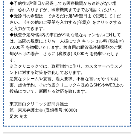
◆予約後3営業日が経過しても医療機関から連絡がない場
合、恐れ入りますが、医療機関までまでお電話ください。
◆受診日の希望は、できるだけ第3希望日まで記載してくだ
さい。《その他のご要望を入力する(任意)》をクリックする
と入力ができます。
◆検査予定3日以内の事由が不明な急なキャンセルに対して
は、当院の規定によりお一人様につき キャンセル料 (税抜き)
7,000円 を徴収いたします。検査用の腸管洗浄液薬剤のご返
却が不可の場合、さらに (税抜き) 3,000円 を徴収いたしま
す。
※当クリニックでは、政府指針に則り、カスタマーハラスメ
ントに対する対策を強化しております。
悪質なクレームや妄言、過大要求、不当な言いがかりや妨
害、虚偽予約、その他当クリニックを貶めるSNSやWEB上の
投稿について、断固たる対応を致します。
東京目白クリニック顧問弁護士
第一東京弁護士会 (登録番号:40800)
足木 良太