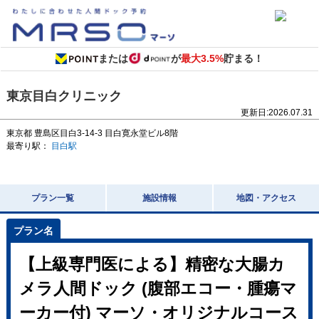
または
が
最大3.5%
貯まる！
東京目白クリニック
更新日:
2026.07.31
東京都
豊島区目白3-14-3
目白寛永堂ビル8階
最寄り駅：
目白駅
プラン一覧
施設情報
地図・アクセス
【上級専門医による】精密な大腸カ
メラ人間ドック (腹部エコー・腫瘍マ
ーカー付) マーソ・オリジナルコース