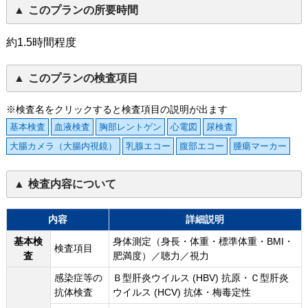
このプランの所要時間
約1.5時間程度
このプランの検査項目
※検査名をクリックすると検査項目の説明が出ます
基本検査
血液検査
胸部レントゲン
心電図
尿検査
大腸カメラ（大腸内視鏡）
乳腺エコー
腹部エコー
腫瘍マーカー
検査内容について
内容
詳細説明
基本検
身体測定（身長・体重・標準体重・BMI・
検査項目
査
肥満度）／聴力／視力
感染症等の
Ｂ型肝炎ウイルス (HBV) 抗原・Ｃ型肝炎
抗体検査
ウイルス (HCV) 抗体・梅毒定性