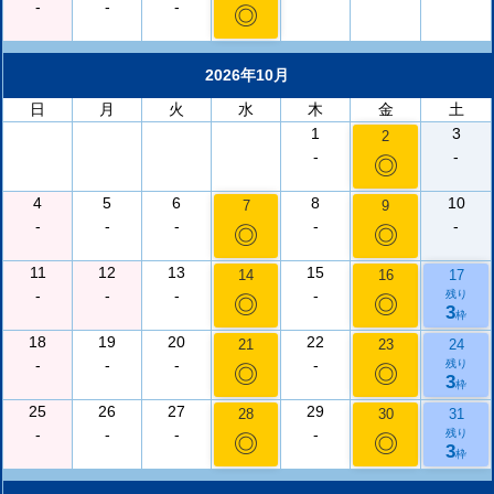
-
-
-
◎
2026年10月
日
月
火
水
木
金
土
1
3
2
-
-
◎
4
5
6
8
10
7
9
-
-
-
-
-
◎
◎
11
12
13
15
14
16
17
-
-
-
-
残り
◎
◎
3
枠
18
19
20
22
21
23
24
-
-
-
-
残り
◎
◎
3
枠
25
26
27
29
28
30
31
-
-
-
-
残り
◎
◎
3
枠