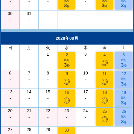
-
-
-
-
残り
残り
残り
3
3
3
枠
枠
枠
30
31
-
-
2026年09月
日
月
火
水
木
金
土
1
3
2
4
5
-
-
残り
残り
◎
3
3
枠
枠
6
7
8
10
9
11
12
-
-
-
-
残り
◎
◎
3
枠
13
14
15
17
16
18
19
-
-
-
-
残り
◎
◎
3
枠
20
21
22
23
24
25
26
-
-
-
-
-
残り
◎
3
枠
27
28
29
30