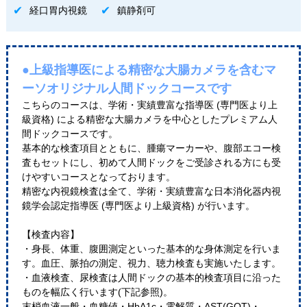
経口胃内視鏡
鎮静剤可
●上級指導医による精密な大腸カメラを含むマ
ーソオリジナル人間ドックコースです
こちらのコースは、学術・実績豊富な指導医 (専門医より上
級資格) による精密な大腸カメラを中心としたプレミアム人
間ドックコースです。
基本的な検査項目とともに、腫瘍マーカーや、腹部エコー検
査もセットにし、初めて人間ドックをご受診される方にも受
けやすいコースとなっております。
精密な内視鏡検査は全て、学術・実績豊富な日本消化器内視
鏡学会認定指導医 (専門医より上級資格) が行います。
【検査内容】
・身長、体重、腹囲測定といった基本的な身体測定を行いま
す。血圧、脈拍の測定、視力、聴力検査も実施いたします。
・血液検査、尿検査は人間ドックの基本的検査項目に沿った
ものを幅広く行います(下記参照)。
末梢血液一般・血糖値・HbA1c・電解質・AST(GOT)・