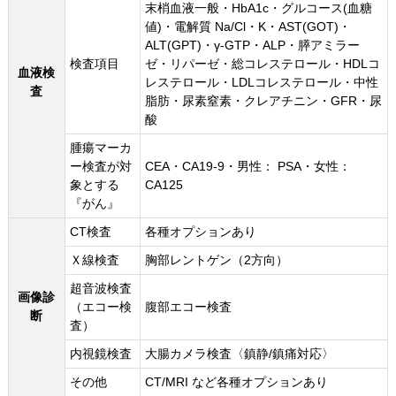
末梢血液一般・HbA1c・グルコース(血糖
値)・電解質 Na/Cl・K・AST(GOT)・
ALT(GPT)・γ-GTP・ALP・膵アミラー
検査項目
ゼ・リパーゼ・総コレステロール・HDLコ
血液検
レステロール・LDLコレステロール・中性
査
脂肪・尿素窒素・クレアチニン・GFR・尿
酸
腫瘍マーカ
ー検査が対
CEA・CA19-9・男性： PSA・女性：
象とする
CA125
『がん』
CT検査
各種オプションあり
Ｘ線検査
胸部レントゲン（2方向）
超音波検査
画像診
（エコー検
腹部エコー検査
断
査）
内視鏡検査
大腸カメラ検査〈鎮静/鎮痛対応〉
その他
CT/MRI など各種オプションあり