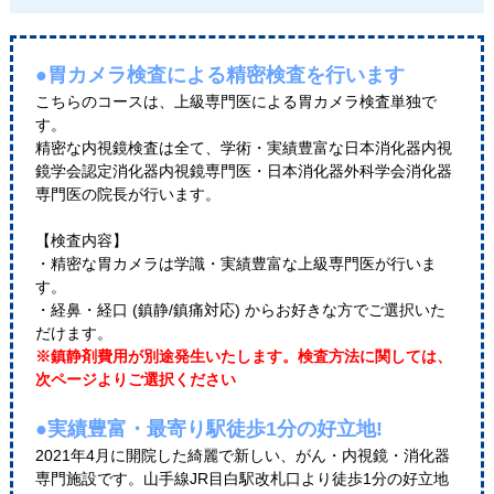
●胃カメラ検査による精密検査を行います
こちらのコースは、上級専門医による胃カメラ検査単独で
す。
精密な内視鏡検査は全て、学術・実績豊富な日本消化器内視
鏡学会認定消化器内視鏡専門医・日本消化器外科学会消化器
専門医の院長が行います。
【検査内容】
・精密な胃カメラは学識・実績豊富な上級専門医が行いま
す。
・経鼻・経口 (鎮静/鎮痛対応) からお好きな方でご選択いた
だけます。
※鎮静剤費用が別途発生いたします。検査方法に関しては、
次ページよりご選択ください
●実績豊富・最寄り駅徒歩1分の好立地!
2021年4月に開院した綺麗で新しい、がん・内視鏡・消化器
専門施設です。山手線JR目白駅改札口より徒歩1分の好立地