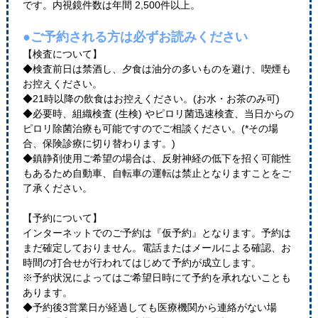
です。内視鏡件数は年間 2,500件以上。
●ご予約される方は必ずお読みください
【検査について】
◆検査前日は禁酒し、夕食は油分の多いものを避け、喫煙も
お控えください。
◆21時以降の飲食はお控えください。(お水・お茶のみ可)
◆必要時、組織検査 (生検) やピロリ菌迅速検査、当日からの
ピロリ除菌治療も可能ですのでご相談ください。(*その場
合、保険診療に切り替わります。)
◆鎮静剤使用ご希望の場合は、反射神経の低下を招く可能性
もあるため自動車、自転車の運転は禁止となりますことをご
了承ください。
【予約について】
インターネットでのご予約は『仮予約』となります。予約は
まだ確定しておりません。電話またはメールによる確認、お
時間の打合せが行われてはじめて予約が成立します。
※予約状況によってはご希望日時にて予約を承れないことも
あります。
◆予約後3営業日が経過しても医療機関から連絡がない場