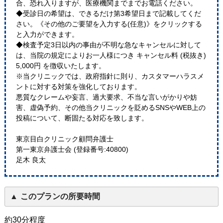
合、恐れ入りますが、医療機関までまでお電話ください。
◆受診日の希望は、できるだけ第3希望日まで記載してくだ
さい。《その他のご要望を入力する(任意)》をクリックする
と入力ができます。
◆検査予定3日以内の事由が不明な急なキャンセルに対して
は、当院の規定によりお一人様につき キャンセル料 (税抜き)
5,000円 を徴収いたします。
※当クリニックでは、政府指針に則り、カスタマーハラスメ
ントに対する対策を強化しております。
悪質なクレームや妄言、過大要求、不当な言いがかりや妨
害、虚偽予約、その他当クリニックを貶めるSNSやWEB上の
投稿について、断固たる対応を致します。
東京目白クリニック顧問弁護士
第一東京弁護士会 (登録番号:40800)
足木 良太
このプランの所要時間
約30分程度