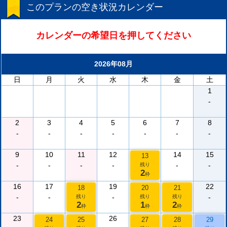
このプランの空き状況カレンダー
カレンダーの希望日を押してください
2026年08月
日
月
火
水
木
金
土
1
-
2
3
4
5
6
7
8
-
-
-
-
-
-
-
9
10
11
12
14
15
13
-
-
-
-
-
-
残り
2
枠
16
17
19
22
18
20
21
-
-
-
-
残り
残り
残り
2
1
2
枠
枠
枠
23
26
24
25
27
28
29