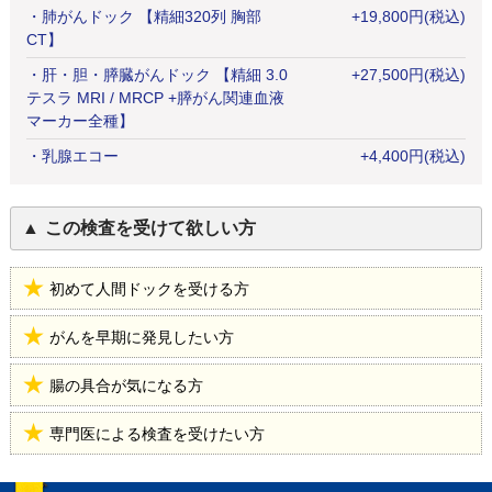
・
肺がんドック 【精細320列 胸部
+
19,800
円
(税込)
CT】
・
肝・胆・膵臓がんドック 【精細 3.0
+
27,500
円
(税込)
テスラ MRI / MRCP +膵がん関連血液
マーカー全種】
・
乳腺エコー
+
4,400
円
(税込)
この検査を受けて欲しい方
初めて人間ドックを受ける方
がんを早期に発見したい方
腸の具合が気になる方
専門医による検査を受けたい方