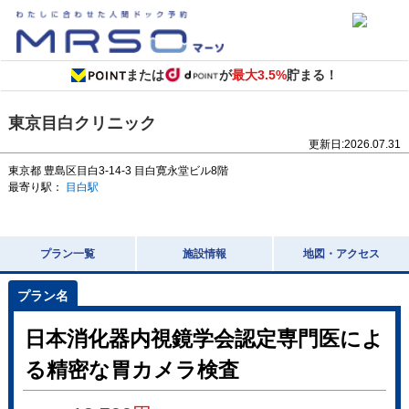
または
が
最大3.5%
貯まる！
東京目白クリニック
更新日:
2026.07.31
東京都
豊島区目白3-14-3
目白寛永堂ビル8階
最寄り駅：
目白駅
プラン一覧
施設情報
地図・アクセス
日本消化器内視鏡学会認定専門医によ
る精密な胃カメラ検査