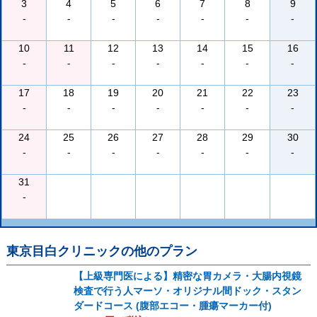
3
4
5
6
7
8
9
-
-
-
-
-
-
-
10
11
12
13
14
15
16
-
-
-
-
-
-
-
17
18
19
20
21
22
23
-
-
-
-
-
-
-
24
25
26
27
28
29
30
-
-
-
-
-
-
-
31
-
東京目白クリニック
の他のプラン
【上級専門医による】精密な胃カメラ・大腸内視鏡
検査で行う人マーソ・オリジナル間ドック・スタン
ダードコース (腹部エコー・腫瘍マーカー付)