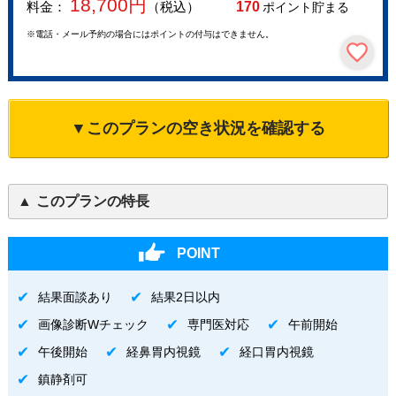
18,700
円
料金：
（税込）
170
ポイント貯まる
※電話・メール予約の場合にはポイントの付与はできません。
▼このプランの空き状況を確認する
このプランの特長
POINT
結果面談あり
結果2日以内
画像診断Wチェック
専門医対応
午前開始
午後開始
経鼻胃内視鏡
経口胃内視鏡
鎮静剤可