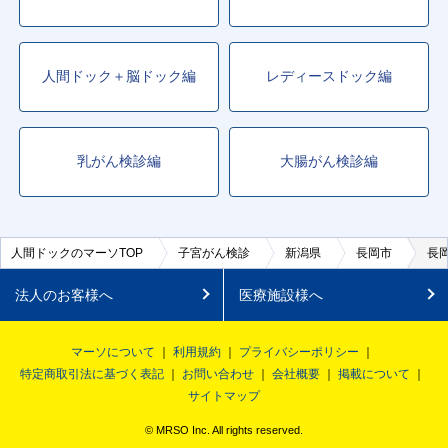
人間ドック＋脳ドック編
レディースドック編
乳がん検診編
大腸がん検診編
人間ドックのマーソTOP
子宮がん検診
新潟県
長岡市
長
法人のお客様へ
医療施設様へ
マーソについて
利用規約
プライバシーポリシー
特定商取引法に基づく表記
お問い合わせ
会社概要
掲載について
サイトマップ
© MRSO Inc. All rights reserved.