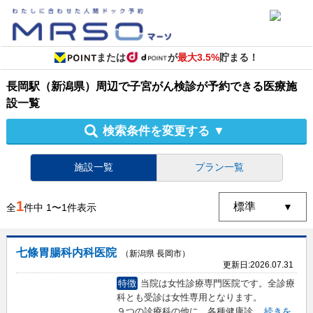
または
が
最大3.5%
貯まる！
長岡駅（新潟県）周辺
で
子宮がん検診
が予約できる
医療施
設
一覧
検索条件を変更する
▼
施設一覧
プラン一覧
1
全
件中
1
〜
1
件表示
七條胃腸科内科医院
（新潟県 長岡市）
更新日:
2026.07.31
特徴
当院は女性診療専門医院です。全診療
科とも受診は女性専用となります。
９つの診療科の他に、各種健康診
...
続きを