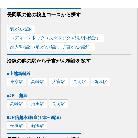
長岡駅
の
他の
検査コースから探す
乳がん検診
レディースドック（人間ドック＋婦人科検診）
婦人科検診（乳がん検診、子宮がん検診）
沿線の他の駅から
子宮がん検診を
探す
■上越新幹線
東京
駅
高崎
駅
大宮
駅
長岡
駅
新潟
駅
■JR上越線
高崎
駅
沼田
駅
長岡
駅
■JR信越本線(直江津～新潟)
長岡
駅
新潟
駅