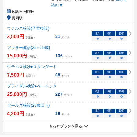
読む▼
休診日:
日曜日
長岡駅
ウテルス検診(子宮検診)
8
月
9
月
10
月
3,500
円
31
（税込）
ポイント
○
○
○
アラサー健診(25～35歳)
8
月
9
月
10
月
15,000
円
136
（税込）
ポイント
○
○
○
ウテルス検診♦スタンダード
8
月
9
月
10
月
7,500
円
68
（税込）
ポイント
○
○
○
ブライダル検診♦ベーシック
8
月
9
月
10
月
25,000
円
227
（税込）
ポイント
○
○
○
ガールズ検診(25歳以下)
8
月
9
月
10
月
4,200
円
38
（税込）
ポイント
○
○
○
もっとプランを見る