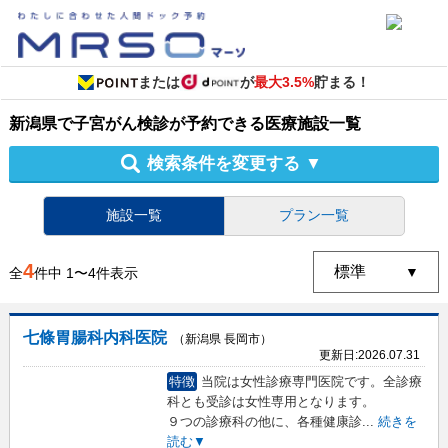
または
が
最大3.5%
貯まる！
新潟県
で
子宮がん検診
が予約できる
医療施設
一覧
検索条件を変更する
▼
施設一覧
プラン一覧
4
全
件中
1
〜
4
件表示
七條胃腸科内科医院
（新潟県 長岡市）
更新日:
2026.07.31
特徴
当院は女性診療専門医院です。全診療
科とも受診は女性専用となります。
９つの診療科の他に、各種健康診
...
続きを
読む▼