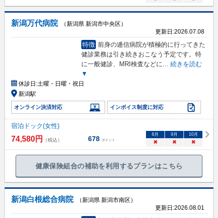
新潟万代病院
（新潟県 新潟市中央区）
更新日:
2026.07.08
特徴
前身の逓信病院が積極的に行ってきた
健診業務は引き続きおこなう予定です。特
に一般健診、MRI検査などに
...
続きを読む
▼
休診日:
土曜・日曜・祝日
新潟駅
オンライン決済対応
インボイス制度に対応
宿泊ドック(女性)
8
月
9
月
10
月
74,580
円
678
（税込）
ポイント
×
×
×
健康保険組合の補助を利用するプランはこちら
新潟白根総合病院
（新潟県 新潟市南区）
更新日:
2026.08.01