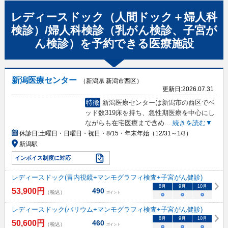
レディースドック（人間ドック＋婦人科
検診）/婦人科検診（乳がん検診、子宮が
ん検診）
を予約できる
医療施設
新潟医療センター
（新潟県 新潟市西区）
更新日:
2026.07.31
特徴
新潟医療センターは新潟市の西区でベ
ッド数319床を持ち、急性期医療を中心にし
ながらも在宅医療まで含め
...
続きを読む▼
休診日:
土曜日・日曜日・祝日・8/15・年末年始（12/31～1/3）
新潟駅
インボイス制度に対応
レディースドック(胃内視鏡+マンモグラフィ検査+子宮がん健診)
8
月
9
月
10
月
53,900
円
490
（税込）
ポイント
○
○
○
レディースドック(バリウム+マンモグラフィ検査+子宮がん健診)
8
月
9
月
10
月
50,600
円
460
（税込）
ポイント
○
○
○