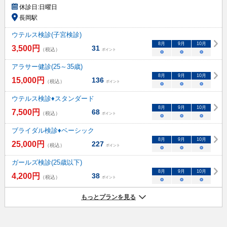
休診日:
日曜日
長岡駅
ウテルス検診(子宮検診)
8
月
9
月
10
月
3,500
円
31
（税込）
ポイント
○
○
○
アラサー健診(25～35歳)
8
月
9
月
10
月
15,000
円
136
（税込）
ポイント
○
○
○
ウテルス検診♦スタンダード
8
月
9
月
10
月
7,500
円
68
（税込）
ポイント
○
○
○
ブライダル検診♦ベーシック
8
月
9
月
10
月
25,000
円
227
（税込）
ポイント
○
○
○
ガールズ検診(25歳以下)
8
月
9
月
10
月
4,200
円
38
（税込）
ポイント
○
○
○
もっとプランを見る