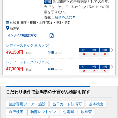
特徴
新潟市南区の中核病院として50余年。
今でも、そしてこれからも住民の方々の健
康を守りたい。
食生
...
続きを読む▼
休診日:
日曜・祝日・土曜(第１・第3・第5)
新潟駅
インボイス制度に対応
レディースドック(胃カメラ)
8
月
9
月
10
月
49,150
円
446
（税込）
ポイント
×
×
×
レディースドック(バリウム)
8
月
9
月
10
月
47,300
円
430
（税込）
ポイント
×
×
×
こだわり条件で
新潟県
の子宮がん検診を
探す
健診専用フロア・施設
当日カード決済可
基本検査
血液検査
胸部レントゲン
心電図
尿検査