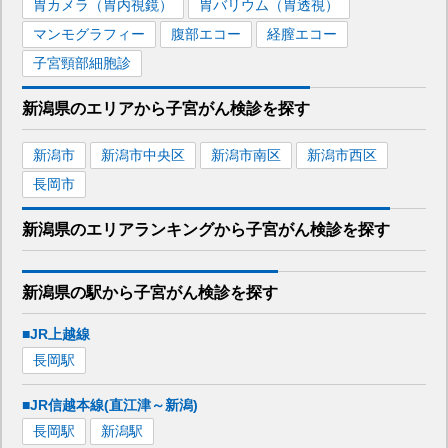
胃カメラ（胃内視鏡）
胃バリウム（胃透視）
マンモグラフィー
腹部エコー
経膣エコー
子宮頸部細胞診
新潟県
のエリアから
子宮がん検診を
探す
新潟市
新潟市中央区
新潟市南区
新潟市西区
長岡市
新潟県
のエリア
ランキング
から
子宮がん検診
を探す
新潟県
の駅から
子宮がん検診を
探す
■JR上越線
長岡
駅
■JR信越本線(直江津～新潟)
長岡
駅
新潟
駅