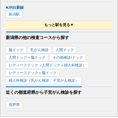
■JR白新線
新潟
駅
もっと駅を見る▼
■JR越後線
新潟県
の
他の
検査コースから探す
新潟
駅
脳ドック
乳がん検診
人間ドック
■上越新幹線
人間ドック＋脳ドック
その他検診/ドック
長岡
駅
新潟
駅
レディースドック（人間ドック＋婦人科検診）
レディースドック＋脳ドック
婦人科検診（乳がん検診、子宮がん検診）
近くの都道府県
から
子宮がん検診を
探す
長野県