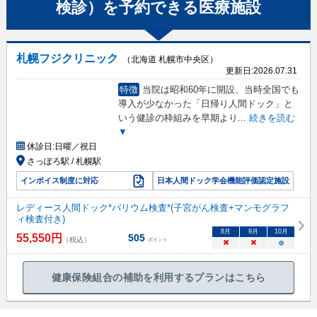
検診）
を予約できる
医療施設
札幌フジクリニック
（北海道 札幌市中央区）
更新日:
2026.07.31
特徴
当院は昭和60年に開設、当時全国でも
導入が少なかった「日帰り人間ドック」と
いう健診の枠組みを早期より
...
続きを読む
▼
休診日:
日曜／祝日
さっぽろ駅 / 札幌駅
インボイス制度に対応
日本人間ドック学会機能評価認定施設
レディース人間ドック*バリウム検査*(子宮がん検査+マンモグラフ
ィ検査付き)
8
月
9
月
10
月
55,550
円
505
（税込）
ポイント
×
×
○
健康保険組合の補助を利用するプランはこちら