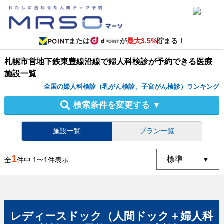
または
が
最大3.5%
貯まる！
札幌市営地下鉄東豊線沿線
で
婦人科検診
が予約できる
医療
施設
一覧
全国の婦人科検診（乳がん検診、子宮がん検診）ランキング
検索条件を変更する
▼
施設一覧
プラン一覧
1
全
件中
1
〜
1
件表示
レディースドック（人間ドック＋婦人科