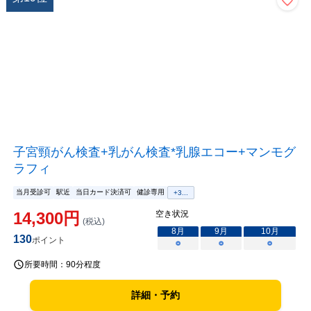
子宮頸がん検査+乳がん検査*乳腺エコー+マンモグ
ラフィ
当月受診可
駅近
当日カード決済可
健診専用
+
3
...
14,300
円
空き状況
(税込)
8
月
9
月
10
月
130
ポイント
○
○
○
所要時間：
90分程度
詳細・予約