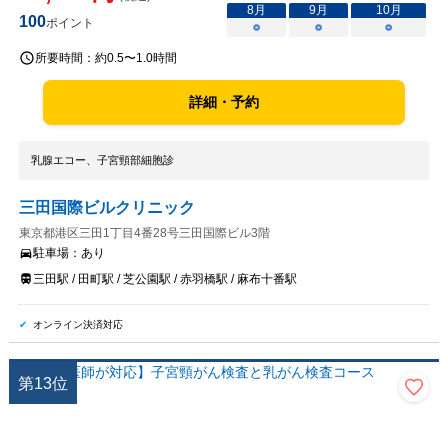
8
月
9
月
10
月
100
ポイント
○
○
○
所要時間：
約0.5〜1.0時間
詳細・予約
乳腺エコー、子宮頸部細胞診
三田国際ビルクリニック
東京都港区三田1丁目4番28号三田国際ビル3階
駐車場：
あり
三田駅 / 田町駅 / 芝公園駅 / 赤羽橋駅 / 麻布十番駅
オンライン決済対応
第
13
位