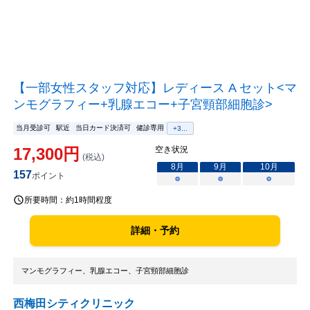
【一部女性スタッフ対応】レディース A セット<マ
ンモグラフィー+乳腺エコー+子宮頸部細胞診>
当月受診可
駅近
当日カード決済可
健診専用
+
3
...
17,300
円
空き状況
(税込)
8
月
9
月
10
月
157
ポイント
○
○
○
所要時間：
約1時間程度
詳細・予約
マンモグラフィー、乳腺エコー、子宮頸部細胞診
西梅田シティクリニック