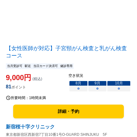
【女性医師が対応】子宮頸がん検査と乳がん検査
コース
当月受診可
駅近
当日カード決済可
健診専用
9,000
円
空き状況
(税込)
8
月
9
月
10
月
81
ポイント
○
○
○
所要時間：
1時間未満
詳細・予約
新宿桜十字クリニック
東京都新宿区西新宿7丁目10番1号O-GUARD SHINJUKU 5F