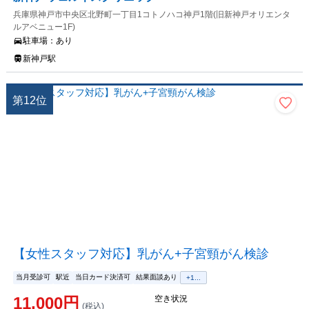
兵庫県神戸市中央区北野町一丁目1コトノハコ神戸1階(旧新神戸オリエンタ
ルアベニュー1F)
駐車場：
あり
新神戸駅
第
12
位
【女性スタッフ対応】乳がん+子宮頸がん検診
当月受診可
駅近
当日カード決済可
結果面談あり
+
1
...
11,000
円
空き状況
(税込)