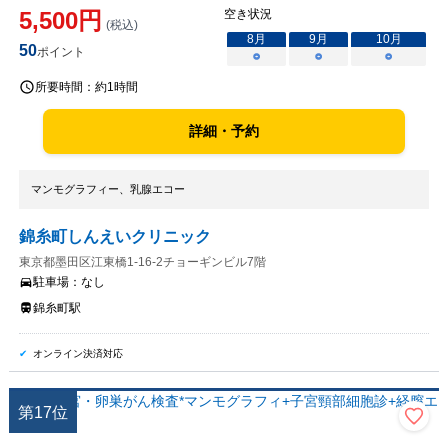
5,500
円
空き状況
(税込)
8
月
9
月
10
月
50
ポイント
○
○
○
所要時間：
約1時間
詳細・予約
マンモグラフィー、乳腺エコー
錦糸町しんえいクリニック
東京都墨田区江東橋1-16-2チョーギンビル7階
駐車場：
なし
錦糸町駅
オンライン決済対応
第
17
位