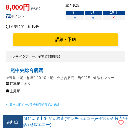
8,000
円
空き状況
(税込)
8
月
9
月
10
月
72
ポイント
○
○
×
所要時間：
約45分
詳細・予約
マンモグラフィー、子宮頸部細胞診
上尾中央総合病院
埼玉県上尾市柏座1-10-10上尾中央総合病院 B館12F 健診センター
駐車場：
あり
上尾駅
日本人間ドック学会機能評価認定施設
第
6
位