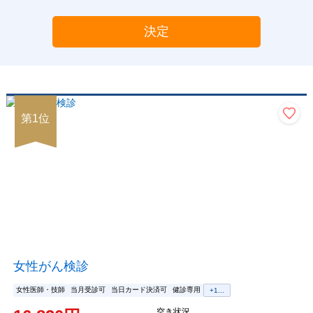
決定
第
1
位
女性がん検診
女性医師・技師
当月受診可
当日カード決済可
健診専用
+
1
...
空き状況