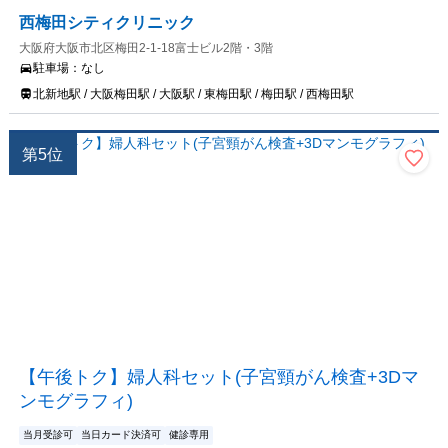
西梅田シティクリニック
大阪府大阪市北区梅田2-1-18富士ビル2階・3階
駐車場：
なし
北新地駅 / 大阪梅田駅 / 大阪駅 / 東梅田駅 / 梅田駅 / 西梅田駅
第
5
位
【午後トク】婦人科セット(子宮頸がん検査+3Dマ
ンモグラフィ)
当月受診可
当日カード決済可
健診専用