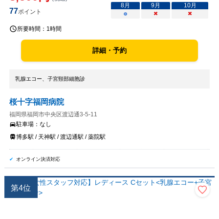
8
月
9
月
10
月
77
ポイント
○
×
×
所要時間：
1時間
詳細・予約
乳腺エコー、子宮頸部細胞診
桜十字福岡病院
福岡県福岡市中央区渡辺通3-5-11
駐車場：
なし
博多駅 / 天神駅 / 渡辺通駅 / 薬院駅
オンライン決済対応
第
4
位