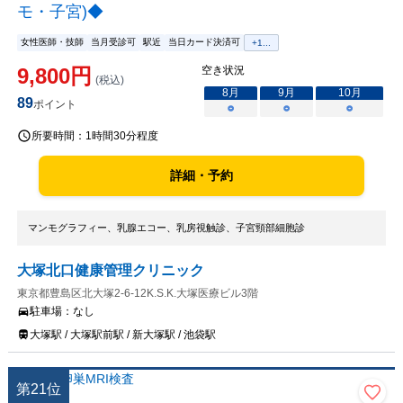
モ・子宮)◆
女性医師・技師
当月受診可
駅近
当日カード決済可
+
1
...
9,800
円
空き状況
(税込)
8
月
9
月
10
月
89
ポイント
○
○
○
所要時間：
1時間30分程度
詳細・予約
マンモグラフィー、乳腺エコー、乳房視触診、子宮頸部細胞診
大塚北口健康管理クリニック
東京都豊島区北大塚2-6-12K.S.K.大塚医療ビル3階
駐車場：
なし
大塚駅 / 大塚駅前駅 / 新大塚駅 / 池袋駅
第
21
位