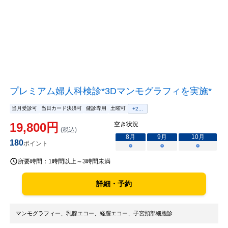
プレミアム婦人科検診*3Dマンモグラフィを実施*
当月受診可
当日カード決済可
健診専用
土曜可
+
2
...
19,800
円
空き状況
(税込)
8
月
9
月
10
月
180
ポイント
○
○
○
所要時間：
1時間以上～3時間未満
詳細・予約
マンモグラフィー、乳腺エコー、経膣エコー、子宮頸部細胞診