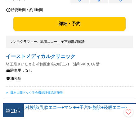
○
○
○
所要時間：
約1時間
詳細・予約
マンモグラフィー、乳腺エコー、子宮頸部細胞診
イーストメディカルクリニック
埼玉県さいたま市浦和区東高砂町11-1 浦和PARCO7階
駐車場：
なし
浦和駅
日本人間ドック学会機能評価認定施設
第
11
位