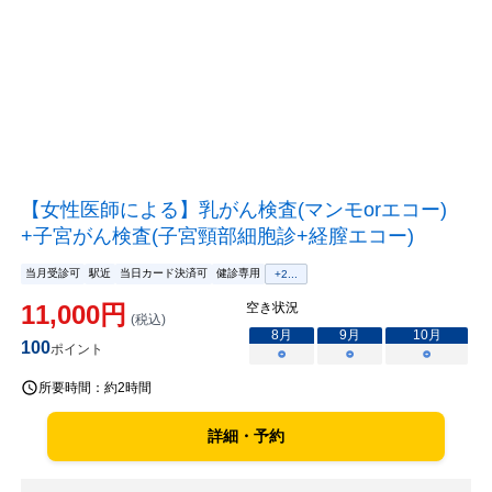
【女性医師による】乳がん検査(マンモorエコー)
+子宮がん検査(子宮頸部細胞診+経膣エコー)
当月受診可
駅近
当日カード決済可
健診専用
+
2
...
11,000
円
空き状況
(税込)
8
月
9
月
10
月
100
ポイント
○
○
○
所要時間：
約2時間
詳細・予約