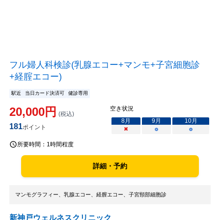
フル婦人科検診(乳腺エコー+マンモ+子宮細胞診
+経腟エコー)
駅近
当日カード決済可
健診専用
20,000
円
空き状況
(税込)
8
月
9
月
10
月
181
ポイント
×
○
○
所要時間：
1時間程度
詳細・予約
マンモグラフィー、乳腺エコー、経膣エコー、子宮頸部細胞診
新神戸ウェルネスクリニック