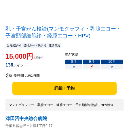
乳・子宮がん検診(マンモグラフィ・乳腺エコー・
子宮頸部細胞診・経腟エコー・HPV)
当月受診可
当日カード決済可
健診専用
15,000
円
空き状況
(税込)
8
月
9
月
10
月
136
ポイント
○
×
○
所要時間：
約1時間
詳細・予約
マンモグラフィー、乳腺エコー、経膣エコー、子宮頸部細胞診、HPV検査
津田沼中央総合病院
千葉県習志野市谷津1丁目9-17