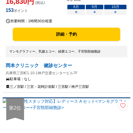
16,830
円
(税込)
8
月
9
月
10
月
153
ポイント
○
○
○
所要時間：
1時間30分程度
詳細・予約
マンモグラフィー、乳腺エコー、経膣エコー、子宮頸部細胞診
岡本クリニック 健診センター
兵庫県三宮町1-10-1神戸交通センタービル7F
駐車場：
なし
三ノ宮駅 / 三宮・花時計前駅 / 三宮駅 / 神戸三宮駅
第
2
位