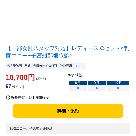
【一部女性スタッフ対応】レディース Cセット<乳
腺エコー+子宮頸部細胞診>
当月受診可
駅近
当日カード決済可
健診専用
+
3
...
10,700
円
空き状況
(税込)
8
月
9
月
10
月
97
ポイント
○
○
○
所要時間：
約1時間程度
詳細・予約
乳腺エコー、子宮頸部細胞診