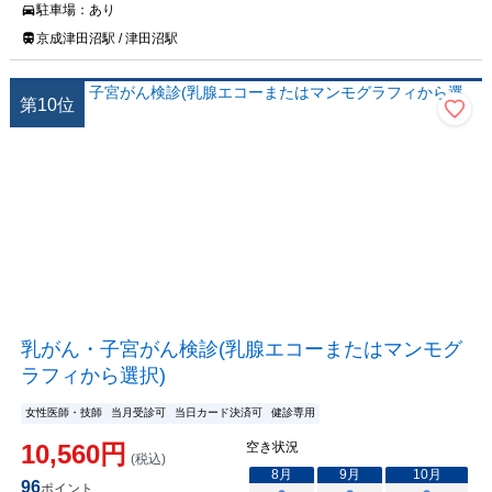
駐車場：
あり
京成津田沼駅 / 津田沼駅
第
10
位
乳がん・子宮がん検診(乳腺エコーまたはマンモグ
ラフィから選択)
女性医師・技師
当月受診可
当日カード決済可
健診専用
10,560
円
空き状況
(税込)
8
月
9
月
10
月
96
ポイント