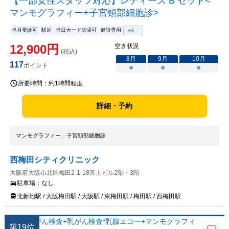
【一部女性スタッフ対応】レディース B セット<
マンモグラフィー+子宮頸部細胞診>
当月受診可
駅近
当日カード決済可
健診専用
+
3
...
12,900
円
空き状況
(税込)
8
月
9
月
10
月
117
ポイント
○
○
○
所要時間：
約1時間程度
詳細・予約
マンモグラフィー、子宮頸部細胞診
西梅田シティクリニック
大阪府大阪市北区梅田2-1-18富士ビル2階・3階
駐車場：
なし
北新地駅 / 大阪梅田駅 / 大阪駅 / 東梅田駅 / 梅田駅 / 西梅田駅
第
19
位