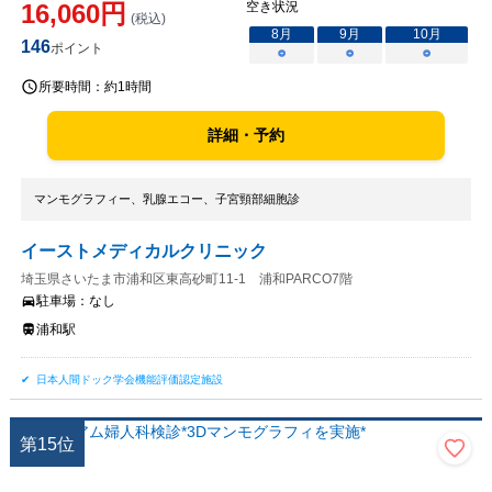
16,060
円
空き状況
(税込)
8
月
9
月
10
月
146
ポイント
○
○
○
所要時間：
約1時間
詳細・予約
マンモグラフィー、乳腺エコー、子宮頸部細胞診
イーストメディカルクリニック
埼玉県さいたま市浦和区東高砂町11-1 浦和PARCO7階
駐車場：
なし
浦和駅
日本人間ドック学会機能評価認定施設
第
15
位