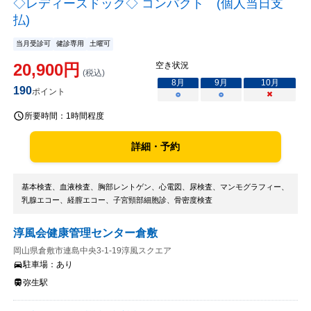
◇レディースドック◇ コンパクト (個人当日支
払)
当月受診可
健診専用
土曜可
20,900
円
空き状況
(税込)
8
月
9
月
10
月
190
ポイント
○
○
×
所要時間：
1時間程度
詳細・予約
基本検査、血液検査、胸部レントゲン、心電図、尿検査、マンモグラフィー、
乳腺エコー、経膣エコー、子宮頸部細胞診、骨密度検査
淳風会健康管理センター倉敷
岡山県倉敷市連島中央3-1-19淳風スクエア
駐車場：
あり
弥生駅