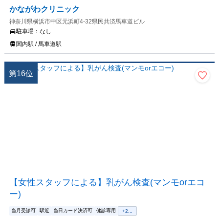
かながわクリニック
神奈川県横浜市中区元浜町4-32県民共済馬車道ビル
駐車場：
なし
関内駅 / 馬車道駅
第
16
位
【女性スタッフによる】乳がん検査(マンモorエコ
ー)
当月受診可
駅近
当日カード決済可
健診専用
+
2
...