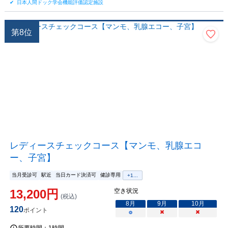
日本人間ドック学会機能評価認定施設
第
8
位
レディースチェックコース【マンモ、乳腺エコ
ー、子宮】
当月受診可
駅近
当日カード決済可
健診専用
+
1
...
13,200
円
空き状況
(税込)
8
月
9
月
10
月
120
ポイント
○
×
×