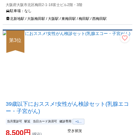
大阪府大阪市北区梅田2-1-18富士ビル2階・3階
駐車場：
なし
北新地駅 / 大阪梅田駅 / 大阪駅 / 東梅田駅 / 梅田駅 / 西梅田駅
第
3
位
39歳以下におススメ!女性がん検診セット(乳腺エコ
ー・子宮がん)
当月受診可
駅近
当日カード決済可
健診専用
+
1
...
8,500
円
空き状況
(税込)