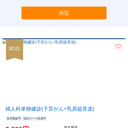
決定
第
1
位
婦人科単独健診(子宮がん+乳房超音波)
当月受診可
当日カード決済可
空き状況