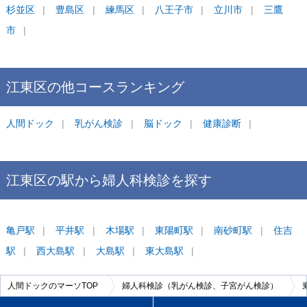
杉並区
豊島区
練馬区
八王子市
立川市
三鷹
市
江東区
の他コース
ランキング
人間ドック
乳がん検診
脳ドック
健康診断
江東区
の駅から
婦人科検診を
探す
亀戸
駅
平井
駅
木場
駅
東陽町
駅
南砂町
駅
住吉
駅
西大島
駅
大島
駅
東大島
駅
人間ドックのマーソTOP
婦人科検診（乳がん検診、子宮がん検診）