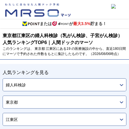
または
が
最大3.5%
貯まる！
東京都
江東区の婦人科検診（乳がん検診、子宮がん検診）
人気ランキング
TOP
6
｜人間ドックのマーソ
このランキングは、 東京都 江東区にある19 の医療施設の中から、直近180日間
にマーソで予約された件数をもとに集計したものです。（2026/08/06時点）
人気ランキングを見る