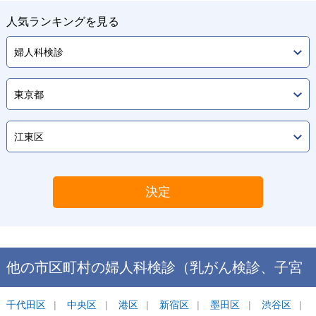
人気ランキングを見る
決定
他の市区町村の
婦人科検診（乳がん検診、子宮
がん検診）
千代田区
中央区
ランキング
港区
新宿区
墨田区
渋谷区