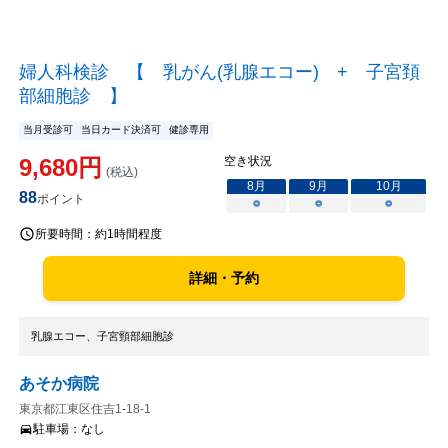
婦人科検診 【 乳がん(乳腺エコー) + 子宮頚
部細胞診 】
当月受診可
当日カード決済可
健診専用
9,680
円
空き状況
(税込)
8
月
9
月
10
月
88
ポイント
○
○
○
所要時間：
約1時間程度
詳細・予約
乳腺エコー、子宮頸部細胞診
あそか病院
東京都江東区住吉1-18-1
駐車場：
なし