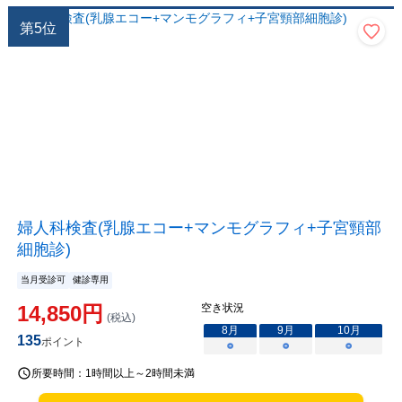
第
5
位
婦人科検査(乳腺エコー+マンモグラフィ+子宮頸部
細胞診)
当月受診可
健診専用
14,850
円
空き状況
(税込)
8
月
9
月
10
月
135
ポイント
○
○
○
所要時間：
1時間以上～2時間未満