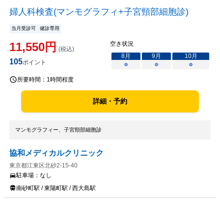
婦人科検査(マンモグラフィ+子宮頸部細胞診)
当月受診可
健診専用
11,550
円
空き状況
(税込)
8
月
9
月
10
月
105
ポイント
○
○
○
所要時間：
1時間程度
詳細・予約
マンモグラフィー、子宮頸部細胞診
協和メディカルクリニック
東京都江東区北砂2-15-40
駐車場：
なし
南砂町駅 / 東陽町駅 / 西大島駅