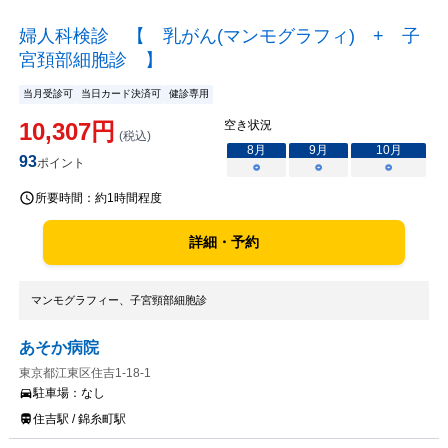
婦人科検診 【 乳がん(マンモグラフィ) + 子
宮頚部細胞診 】
当月受診可
当日カード決済可
健診専用
10,307
円
空き状況
(税込)
8
月
9
月
10
月
93
ポイント
○
○
○
所要時間：
約1時間程度
詳細・予約
マンモグラフィー、子宮頸部細胞診
あそか病院
東京都江東区住吉1-18-1
駐車場：
なし
住吉駅 / 錦糸町駅