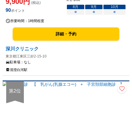
9,900
円
(税込)
8
月
9
月
10
月
90
ポイント
○
○
○
所要時間：
1時間程度
詳細・予約
深川クリニック
東京都江東区三好2-15-10
駐車場：
なし
清澄白河駅
第
2
位