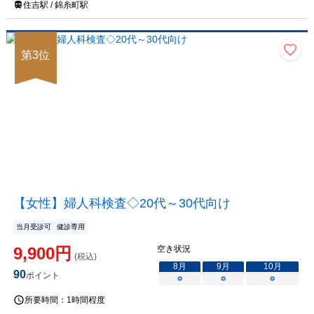
住吉駅 / 錦糸町駅
第
3
位
【女性】婦人科検査◇20代～30代向け
当月受診可
健診専用
9,900
円
空き状況
(税込)
8
月
9
月
10
月
90
ポイント
○
○
○
所要時間：
1時間程度