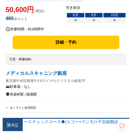
50,600
円
空き状況
(税込)
8
月
9
月
10
月
460
ポイント
○
○
○
所要時間：
約1時間半
詳細・予約
子宮・卵巣MRI
メディカルスキャニング銀座
東京都中央区銀座5-4-6ロイヤルクリスタル銀座2F
駐車場：
なし
有楽町駅 / 銀座駅
オンライン決済対応
第
4
位