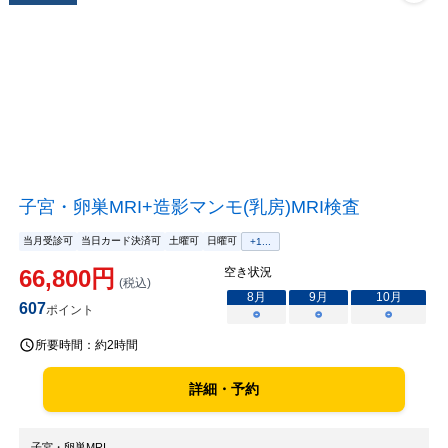
子宮・卵巣MRI+造影マンモ(乳房)MRI検査
当月受診可
当日カード決済可
土曜可
日曜可
+
1
...
66,800
円
空き状況
(税込)
8
月
9
月
10
月
607
ポイント
○
○
○
所要時間：
約2時間
詳細・予約
子宮・卵巣MRI