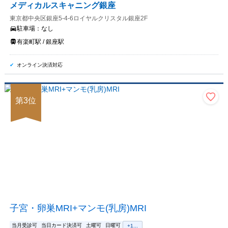
メディカルスキャニング銀座
東京都中央区銀座5-4-6ロイヤルクリスタル銀座2F
駐車場：
なし
有楽町駅 / 銀座駅
オンライン決済対応
第
3
位
子宮・卵巣MRI+マンモ(乳房)MRI
当月受診可
当日カード決済可
土曜可
日曜可
+
1
...