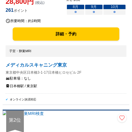
28,800
円
(税込)
8
月
9
月
10
月
261
ポイント
○
○
○
所要時間：
約1時間
詳細・予約
子宮・卵巣MRI
メディカルスキャニング東京
東京都中央区日本橋3-1-17日本橋ヒロセビル 2F
駐車場：
なし
日本橋駅 / 東京駅
オンライン決済対応
第
2
位