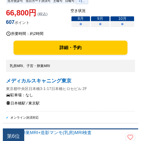
当月受診可
当日カード決済可
土曜可
日曜可
+
1
...
66,800
円
空き状況
(税込)
8
月
9
月
10
月
607
ポイント
○
○
○
所要時間：
約2時間
詳細・予約
乳房MRI、子宮・卵巣MRI
メディカルスキャニング東京
東京都中央区日本橋3-1-17日本橋ヒロセビル 2F
駐車場：
なし
日本橋駅 / 東京駅
オンライン決済対応
第
6
位