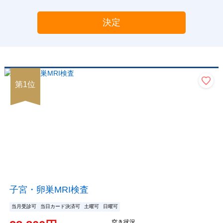
決定
第
1
位
子宮・卵巣MRI検査
当月受診可
当日カード決済可
土曜可
日曜可
空き状況