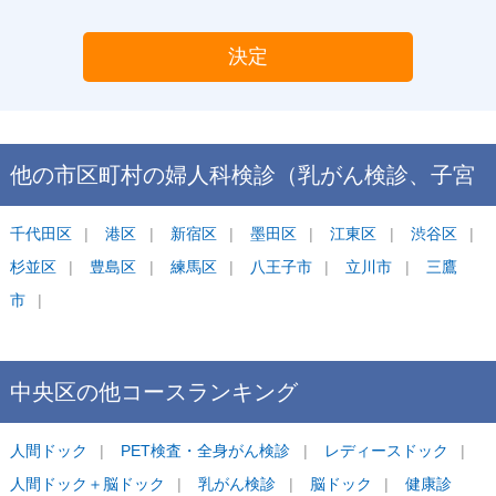
決定
他の市区町村の
婦人科検診（乳がん検診、子宮
がん検診）
千代田区
港区
ランキング
新宿区
墨田区
江東区
渋谷区
杉並区
豊島区
練馬区
八王子市
立川市
三鷹
市
中央区
の他コース
ランキング
人間ドック
PET検査・全身がん検診
レディースドック
人間ドック＋脳ドック
乳がん検診
脳ドック
健康診