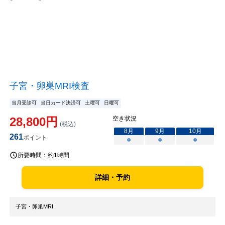
子宮・卵巣MRI検査
当月受診可
当日カード決済可
土曜可
日曜可
28,800
円
空き状況
(税込)
8
月
9
月
10
月
261
ポイント
○
○
○
所要時間：
約1時間
詳細・予約
子宮・卵巣MRI