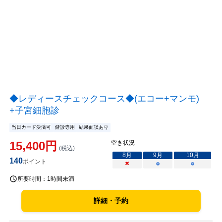
◆レディースチェックコース◆(エコー+マンモ)
+子宮細胞診
当日カード決済可
健診専用
結果面談あり
15,400
円
空き状況
(税込)
8
月
9
月
10
月
140
ポイント
×
○
○
所要時間：
1時間未満
詳細・予約