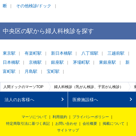
断
その他検診/ドック
中央区
の駅から
婦人科検診を
探す
東京
駅
有楽町
駅
新日本橋
駅
八丁堀
駅
三越前
駅
日本橋
駅
京橋
駅
銀座
駅
茅場町
駅
東銀座
駅
新
富町
駅
月島
駅
宝町
駅
人間ドックのマーソTOP
婦人科検診（乳がん検診、子宮がん検診）
法人のお客様へ
医療施設様へ
マーソについて
利用規約
プライバシーポリシー
特定商取引法に基づく表記
お問い合わせ
会社概要
掲載について
サイトマップ