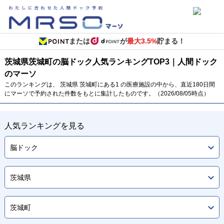
または
が
最大3.5%
貯まる！
茨城県
茨城町の脳ドック
人気ランキング
TOP
3
｜人間ドック
のマーソ
このランキングは、 茨城県 茨城町にある1 の医療施設の中から、直近180日間
にマーソで予約された件数をもとに集計したものです。（2026/08/05時点）
人気ランキングを見る