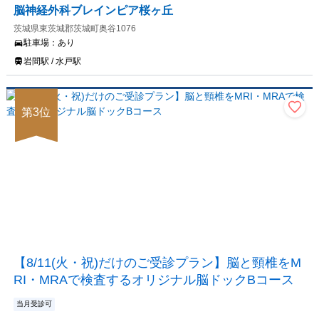
脳神経外科ブレインピア桜ヶ丘
茨城県東茨城郡茨城町奥谷1076
駐車場：
あり
岩間駅 / 水戸駅
第
3
位
【8/11(火・祝)だけのご受診プラン】脳と頸椎をM
RI・MRAで検査するオリジナル脳ドックBコース
当月受診可