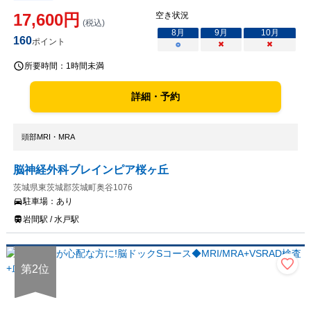
17,600
円
空き状況
(税込)
8
月
9
月
10
月
160
ポイント
○
×
×
所要時間：
1時間未満
詳細・予約
頭部MRI・MRA
脳神経外科ブレインピア桜ヶ丘
茨城県東茨城郡茨城町奥谷1076
駐車場：
あり
岩間駅 / 水戸駅
第
2
位