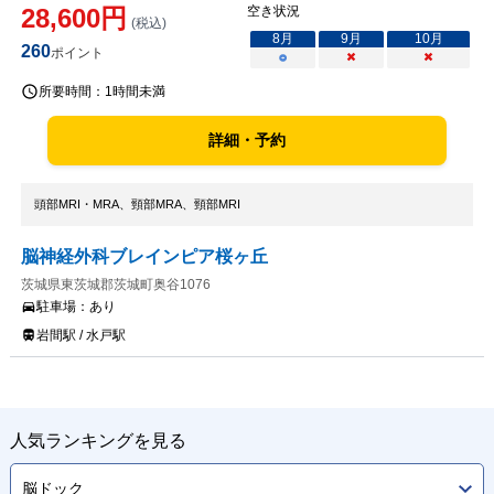
28,600
円
空き状況
(税込)
8
月
9
月
10
月
260
ポイント
○
×
×
所要時間：
1時間未満
詳細・予約
頭部MRI・MRA、頸部MRA、頸部MRI
脳神経外科ブレインピア桜ヶ丘
茨城県東茨城郡茨城町奥谷1076
駐車場：
あり
岩間駅 / 水戸駅
人気ランキングを見る