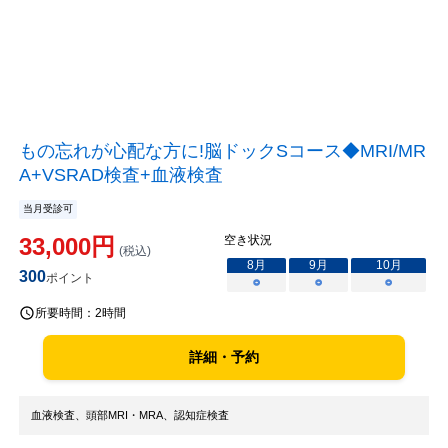
もの忘れが心配な方に!脳ドックSコース◆MRI/MR
A+VSRAD検査+血液検査
当月受診可
33,000
円
空き状況
(税込)
8
月
9
月
10
月
300
ポイント
○
○
○
所要時間：
2時間
詳細・予約
血液検査、頭部MRI・MRA、認知症検査