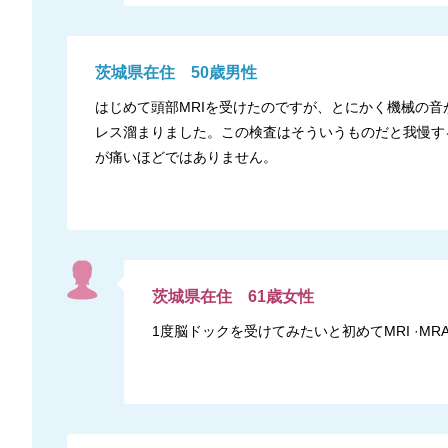
茨城県
在住
50
歳
男性
はじめて頭部MRIを受けたのですが、とにかく機械の
レス溜まりました。この検査はそういうものだと我慢す
が痛いほどではありません。
茨城県
在住
61
歳
女性
1度脳ドックを受けてみたいと初めてMRI ·