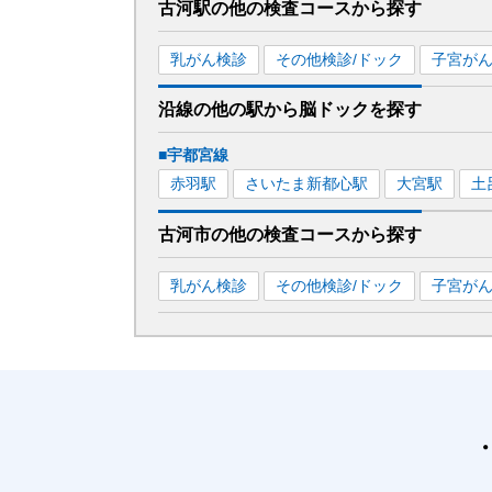
古河駅
の
他の
検査コースから探す
乳がん検診
その他検診/ドック
子宮が
沿線の他の駅から
脳ドックを
探す
■宇都宮線
赤羽
駅
さいたま新都心
駅
大宮
駅
土
古河市
の
他の
検査コースから探す
乳がん検診
その他検診/ドック
子宮が