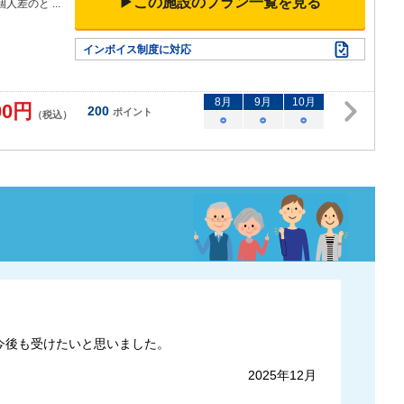
▶この施設のプラン一覧を見る
個人差のと
...
インボイス制度に対応
8
月
9
月
10
月
00
円
200
ポイント
（税込）
○
○
○
今後も受けたいと思いました。
2025年12月