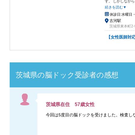
す
。 しかしなが
続きを読む▼
休診日:
水曜日
古河駅
茨城県東本町2-9
【女性医師対応】
茨城県
の
脳ドック
受診者の感想
茨城県
在住
57
歳
女性
今回は5度目の脳ドックを受けました。検査し