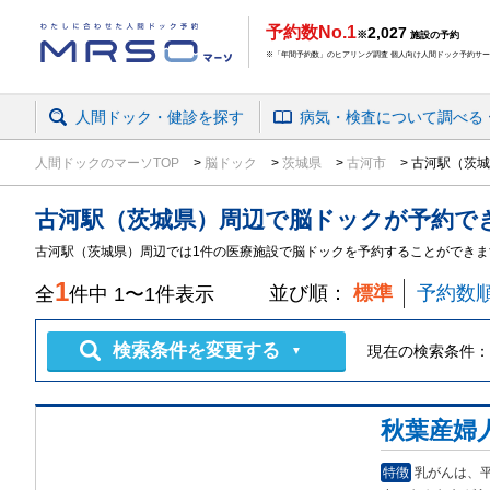
予約数No.1
2,027
※
施設の予約
※「年間予約数」のヒアリング調査 個人向け人間ドック予約サービ
人間ドック・健診を探す
病気・検査
について
調べる
人間ドックのマーソTOP
脳ドック
茨城県
古河市
古河駅（茨城
古河駅（茨城県）周辺
で
脳ドック
が予約で
古河駅（茨城県）周辺では1件の医療施設で脳ドックを予約することができま
1
並び順：
標準
予約数
全
件中
1
〜
1
件表示
検索条件を変更する
現在の検索条件：
▼
秋葉産婦
特徴
乳がんは、平