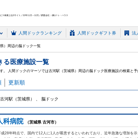
ス検索上位3サイト／22年11月～12月／調査会社：(株)ドゥ・ハウス
人間ドック
ランキング
人間ドックギフト券
法
県）周辺の脳ドック一覧
きる
医療施設
一覧
す。 人間ドックのマーソでは古河駅（茨城県）周辺の脳ドック医療施設の検索と予
順
更新順
古河駅（茨城県） 、 脳ドック
人科病院
（茨城県 古河市）
成28年時点で、国内で12人に1人が罹患するといわれており、近年急激な増加を