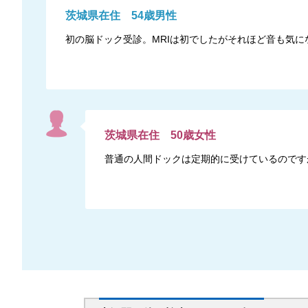
茨城県
在住
54
歳
男性
初の脳ドック受診。MRIは初でしたがそれほど音も気に
茨城県
在住
50
歳
女性
普通の人間ドックは定期的に受けているのです