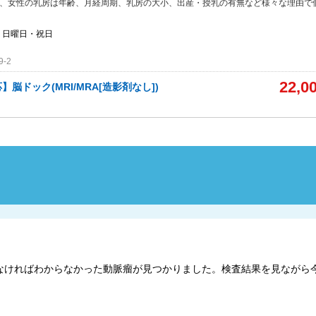
ら、女性の乳房は年齢、月経周期、乳房の大小、出産・授乳の有無など様々な理由で
・日曜日・祝日
-2
22,0
脳ドック(MRI/MRA[造影剤なし])
なければわからなかった動脈瘤が見つかりました。検査結果を見ながら