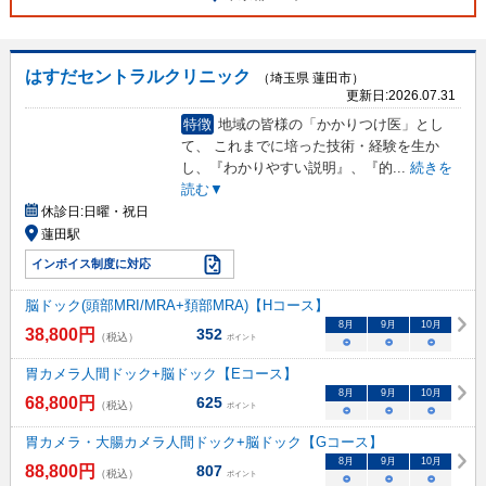
はすだセントラルクリニック
（埼玉県 蓮田市）
更新日:
2026.07.31
特徴
地域の皆様の「かかりつけ医」とし
て、 これまでに培った技術・経験を生か
し、『わかりやすい説明』、『的
...
続きを
読む▼
休診日:
日曜・祝日
蓮田駅
インボイス制度に対応
脳ドック(頭部MRI/MRA+頚部MRA)【Hコース】
8
月
9
月
10
月
38,800
円
352
（税込）
ポイント
○
○
○
胃カメラ人間ドック+脳ドック【Eコース】
8
月
9
月
10
月
68,800
円
625
（税込）
ポイント
○
○
○
胃カメラ・大腸カメラ人間ドック+脳ドック【Gコース】
8
月
9
月
10
月
88,800
円
807
（税込）
ポイント
○
○
○