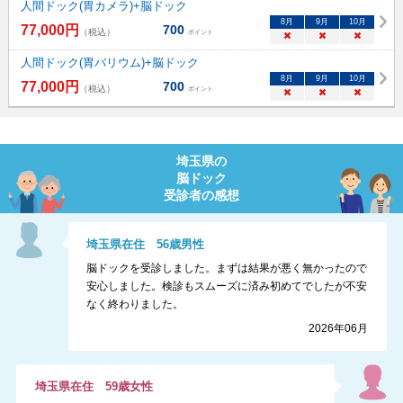
人間ドック(胃カメラ)+脳ドック
8
月
9
月
10
月
77,000
円
700
（税込）
ポイント
×
×
×
人間ドック(胃バリウム)+脳ドック
8
月
9
月
10
月
77,000
円
700
（税込）
ポイント
×
×
×
埼玉県
の
脳ドック
受診者の感想
埼玉県
在住
56
歳
男性
脳ドックを受診しました。まずは結果が悪く無かったので
安心しました。検診もスムーズに済み初めてでしたが不安
なく終わりました。
2026年06月
埼玉県
在住
59
歳
女性