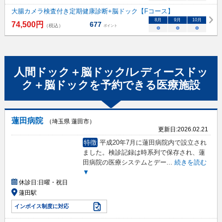
大腸カメラ検査付き定期健康診断+脳ドック【Fコース】
8
月
9
月
10
月
74,500
円
677
（税込）
ポイント
○
○
○
人間ドック＋脳ドック/レディースドッ
ク＋脳ドック
を予約できる
医療施設
蓮田病院
（埼玉県 蓮田市）
更新日:
2026.02.21
特徴
平成20年7月に蓮田病院内で設立され
ました。検診記録は時系列で保存され、蓮
田病院の医療システムとデー
...
続きを読む
▼
休診日:
日曜・祝日
蓮田駅
インボイス制度に対応