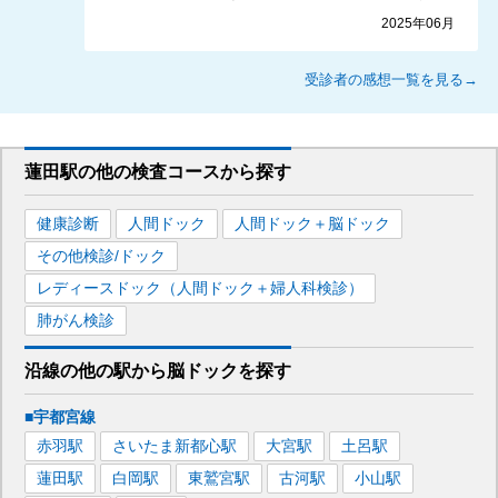
2025年06月
受診者の感想一覧を見る→
蓮田駅
の
他の
検査コースから探す
健康診断
人間ドック
人間ドック＋脳ドック
その他検診/ドック
レディースドック（人間ドック＋婦人科検診）
肺がん検診
沿線の他の駅から
脳ドックを
探す
■宇都宮線
赤羽
駅
さいたま新都心
駅
大宮
駅
土呂
駅
蓮田
駅
白岡
駅
東鷲宮
駅
古河
駅
小山
駅