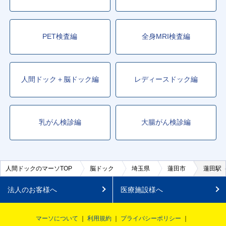
PET検査編
全身MRI検査編
人間ドック＋脳ドック編
レディースドック編
乳がん検診編
大腸がん検診編
人間ドックのマーソTOP
脳ドック
埼玉県
蓮田市
蓮田駅
法人のお客様へ
医療施設様へ
マーソについて
利用規約
プライバシーポリシー