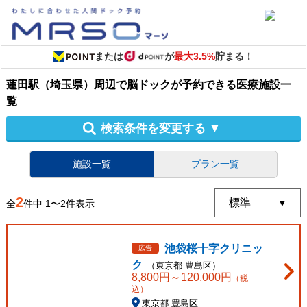
または
が
最大3.5%
貯まる！
蓮田駅（埼玉県）周辺
で
脳ドック
が予約できる
医療施設
一
覧
検索条件を変更する
▼
施設一覧
プラン一覧
2
全
件中
1
〜
2
件表示
池袋桜十字クリニッ
広告
ク
（
東京都
豊島区
）
8,800
円～
120,000
円
（税
込）
東京都 豊島区